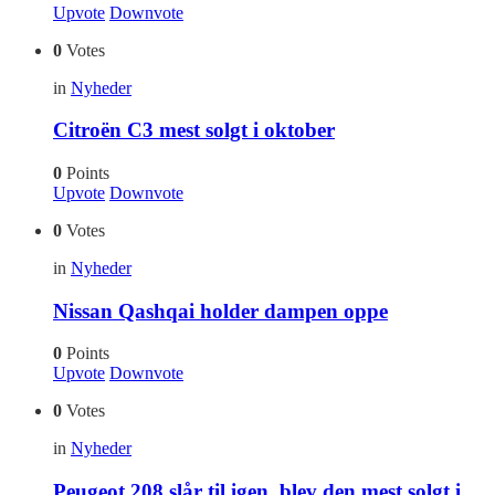
Upvote
Downvote
0
Votes
in
Nyheder
Citroën C3 mest solgt i oktober
0
Points
Upvote
Downvote
0
Votes
in
Nyheder
Nissan Qashqai holder dampen oppe
0
Points
Upvote
Downvote
0
Votes
in
Nyheder
Peugeot 208 slår til igen, blev den mest solgt i