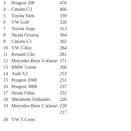
3
Peugeot 208
476
4
Citroën C3
466
5
Toyota Yaris
339
6
VW Golf
328
7
Toyota Aygo
313
8
Skoda Octavia
304
9
Citroën C1
302
10
VW T-Roc
284
11
Renault Clio
281
12
Mercedes-Benz A-klasse
271
13
BMW 3-serie
260
14
Audi A3
253
15
Peugeot 2008
251
16
Peugeot 3008
237
17
Skoda Fabia
232
18
Mitsubishi Outlander
226
19
Mercedes-Benz C-klasse
220
217
20
VW T-Cross