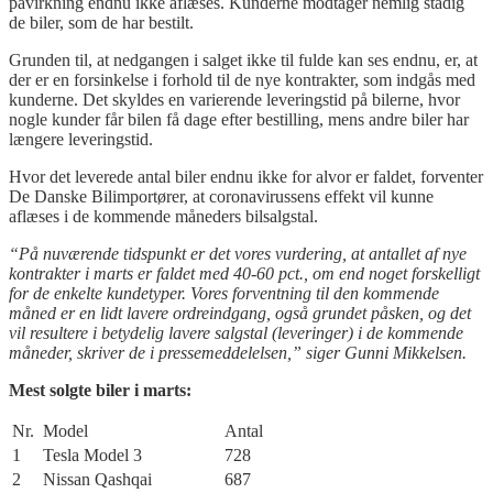
påvirkning endnu ikke aflæses. Kunderne modtager nemlig stadig
de biler, som de har bestilt.
Grunden til, at nedgangen i salget ikke til fulde kan ses endnu, er, at
der er en forsinkelse i forhold til de nye kontrakter, som indgås med
kunderne. Det skyldes en varierende leveringstid på
bilerne, hvor
nogle kunder får bilen få dage efter bestilling, mens andre biler har
længere leveringstid.
Hvor det leverede antal biler endnu ikke for alvor er faldet, forventer
De Danske Bilimportører, at coronavirussens effekt vil kunne
aflæses i de kommende måneders bilsalgstal.
“På nuværende tidspunkt er det vores vurdering, at antallet af nye
kontrakter i marts er faldet med 40-60 pct., om end noget forskelligt
for de enkelte kundetyper. Vores forventning til den kommende
måned er en lidt lavere ordreindgang, også grundet påsken, og det
vil resultere i betydelig lavere salgstal (leveringer) i de kommende
måneder, skriver de i pressemeddelelsen,” siger Gunni Mikkelsen.
Mest solgte biler i marts:
Nr.
Model
Antal
1
Tesla Model 3
728
2
Nissan Qashqai
687