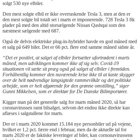
solgt 530 nye elbiler.
Den mest solgte elbil er ikke overraskende Tesla 3, men at den er
den mest solgte bil totalt set i marts er imponerende. 728 Tesla 3 fik
plader på med den altid storsælgende Nissan
Qashqai
som den
næstmest sælgende med 687.
Også de delvis elektriske plug-in-hybrider havde en god måned med
et salg på 649 biler. Det er 66 pct. flere end samme måned sidste år.
“Det er positivt, at salget af elbiler fortsætter ufortrødent i marts
måned, men udviklingen kommer ikke af sig selv. Covid-19
situationen vil sætte sit præg også på salget af elbiler i fremtiden.
Forhåbentlig kommer den nuværende krise ikke til at kaste skygger
over de helt nødvendige langsigtede rammevilkår og det politiske
arbejde, som er helt afgørende for den grønne omstilling,” siger
Gunni Mikkelsen, som er direktør for De Danske Bilimportører.
Kigger man på det generelle salg for marts måned 2020, så har
coronavirussen
ramt bilsalget, selvom det endnu ikke direkte kan
aflæses i salgstallene for marts.
Der er i marts 2020 kommet 15.184 nye personbiler ud på vejene,
hvilket er 1,2 pct. færre end i februar, men da de aktuelle tal for
marts 2020 er de faktiske leveringer af biler, kan cornonavirussens