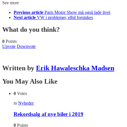
See more
Previous article
Paris Motor Show må også lade livet
Next article
VW i problemer, elbil forsinkes
What do you think?
0
Points
Upvote
Downvote
Written by
Erik Hawaleschka Madsen
You May Also Like
0
Votes
in
Nyheder
Rekordsalg af nye biler i 2019
0
Points