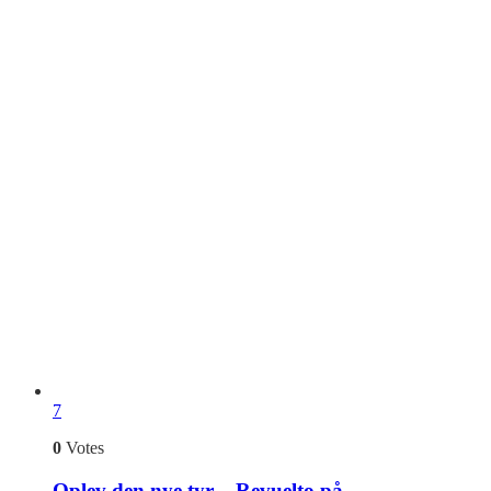
7
0
Votes
Oplev den nye tyr – Revuelto på