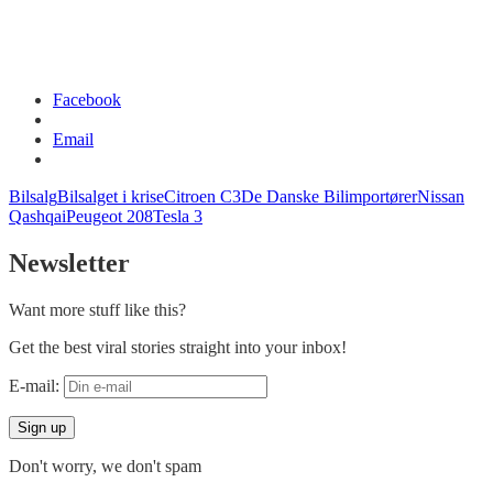
Facebook
Email
Bilsalg
Bilsalget i krise
Citroen C3
De Danske Bilimportører
Nissan
Qashqai
Peugeot 208
Tesla 3
Newsletter
Want more stuff like this?
Get the best viral stories straight into your inbox!
E-mail:
Don't worry, we don't spam