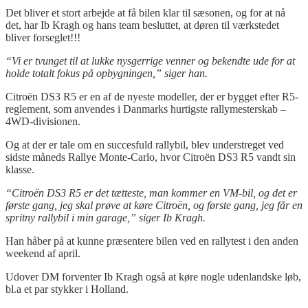
Det bliver et stort arbejde at få bilen klar til sæsonen, og for at nå
det, har Ib Kragh og hans team besluttet, at døren til værkstedet
bliver forseglet!!!
“Vi er tvunget til at lukke nysgerrige venner og bekendte ude for at
holde totalt fokus på opbygningen,” siger han.
Citroën DS3 R5 er en af de nyeste modeller, der er bygget efter R5-
reglement, som anvendes i Danmarks hurtigste rallymesterskab –
4WD-divisionen.
Og at der er tale om en succesfuld rallybil, blev understreget ved
sidste måneds Rallye Monte-Carlo, hvor Citroën DS3 R5 vandt sin
klasse.
“Citroën DS3 R5 er det tætteste, man kommer en VM-bil, og det er
første gang, jeg skal prøve at køre Citroën, og første gang, jeg får en
spritny rallybil i min garage,” siger Ib Kragh.
Han håber på at kunne præsentere bilen ved en rallytest i den anden
weekend af april.
Udover DM forventer Ib Kragh også at køre nogle udenlandske løb,
bl.a et par stykker i Holland.