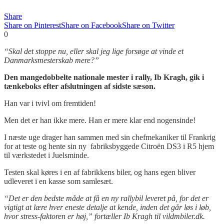
Share
Share on Pinterest
Share on Facebook
Share on Twitter
0
“Skal det stoppe nu, eller skal jeg lige forsøge at vinde et
Danmarksmesterskab mere?”
Den mangedobbelte nationale mester i rally, Ib Kragh, gik i
tænkeboks efter afslutningen af sidste sæson.
Han var i tvivl om fremtiden!
Men det er han ikke mere. Han er mere klar end nogensinde!
I næste uge drager han sammen med sin chefmekaniker til Frankrig
for at teste og hente sin ny fabriksbyggede Citroën DS3 i R5 hjem
til værkstedet i Juelsminde.
Testen skal køres i en af fabrikkens biler, og hans egen bliver
udleveret i en kasse som samlesæt.
“Det er den bedste måde at få en ny rallybil leveret på, for det er
vigtigt at lære hver eneste detalje at kende, inden det går løs i løb,
hvor stress-faktoren er høj,” fortæller Ib Kragh til vildmbiler.dk.