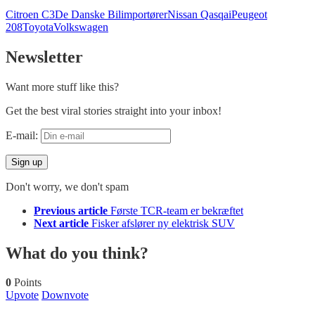
Citroen C3
De Danske Bilimportører
Nissan Qasqai
Peugeot
208
Toyota
Volkswagen
Newsletter
Want more stuff like this?
Get the best viral stories straight into your inbox!
E-mail:
Don't worry, we don't spam
See
Previous article
Første TCR-team er bekræftet
more
Next article
Fisker afslører ny elektrisk SUV
What do you think?
0
Points
Upvote
Downvote