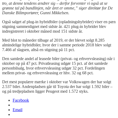
tro, at denne tendens ændrer sig – derfor forventer vi også at se
grønne tal på bundlinjen, når året er omme,” siger d
irektør for De
Danske Bilimportører, Gunni Mikkelsen.
Også salget af plug-in hybridbiler (opladningshybrider) viser en pæn
stigning sammenlignet med sidste år. 421 plug-in hybrider blev
indregistreret i oktober måned mod 151 sidste år.
Med blot to måneder tilbage af 2019, er der blevet solgt 8.285
almindelige hybridbiler, hvor der i samme periode 2018 blev solgt
7.466 af slagsen, altså en stigning på 11 pct.
Den samlede andel af leasede biler (privat- og erhvervsleasing) når i
oktober op på 47 pct. Privatleasing udgør 15 pct. af det samlede
personbilsalg, hvor erhvervsleasing udgør 32 pct. Fordelingen
mellem privat- og erhvervsleasing er hhv. 32 og 68 pct.
Det mest populære mærke i oktober var Volkswagen der har solgt
2.537 biler. Andenpladsen går til Toyota der har solgt 1.592 biler –
og på tredjepladsen ligger Peugeot med 1.572 styks.
Facebook
Email