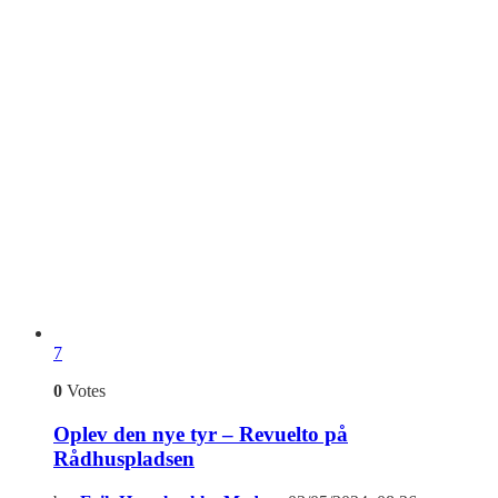
7
0
Votes
Oplev den nye tyr – Revuelto på
Rådhuspladsen