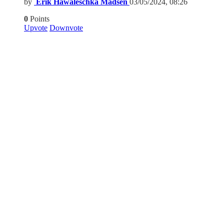
by
Erik Hawaleschka Madsen
03/05/2024, 08:26
0
Points
Upvote
Downvote