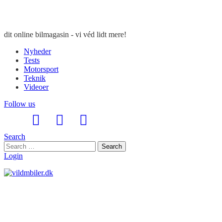
dit online bilmagasin - vi véd lidt mere!
Nyheder
Tests
Motorsport
Teknik
Videoer
Follow us
Search
Search
Search
for:
Login