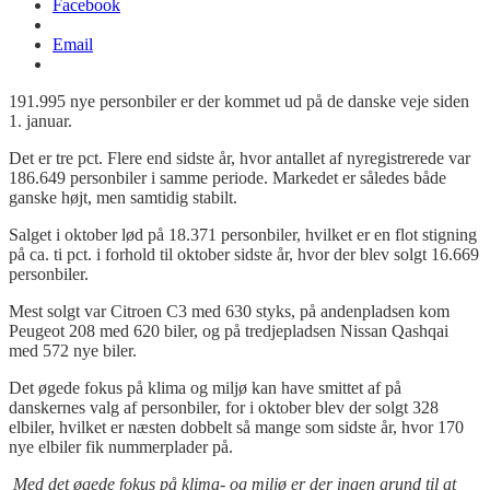
Facebook
Email
191.995 nye personbiler er der kommet ud på de danske veje siden
1. januar.
Det er tre pct. Flere end sidste år, hvor antallet af nyregistrerede var
186.649 personbiler i samme periode. Markedet er således både
ganske højt, men samtidig stabilt.
Salget i oktober lød på 18.371 personbiler, hvilket er en flot stigning
på ca. ti pct. i forhold til oktober sidste år, hvor der blev solgt 16.669
personbiler.
Mest solgt var Citroen C3 med 630 styks, på andenpladsen kom
Peugeot 208 med 620 biler, og på tredjepladsen Nissan
Qashqai
med 572 nye biler.
Det øgede fokus på klima og miljø kan have smittet af på
danskernes valg af personbiler, for i oktober blev der solgt 328
elbiler, hvilket er næsten dobbelt så mange som sidste år, hvor 170
nye elbiler fik nummerplader på.
Med det øgede fokus på klima- og miljø er der ingen grund til at