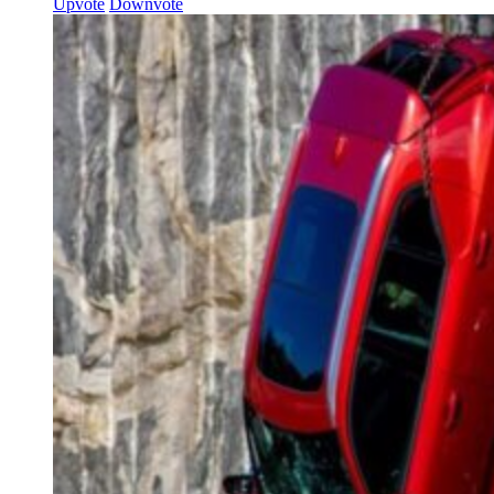
Upvote
Downvote