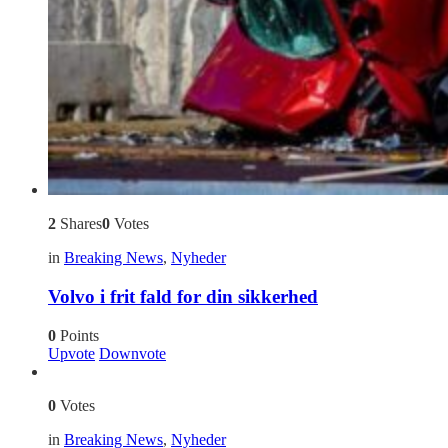
2
Shares
0
Votes
in
Breaking News
,
Nyheder
Volvo i frit fald for din sikkerhed
0
Points
Upvote
Downvote
0
Votes
in
Breaking News
,
Nyheder