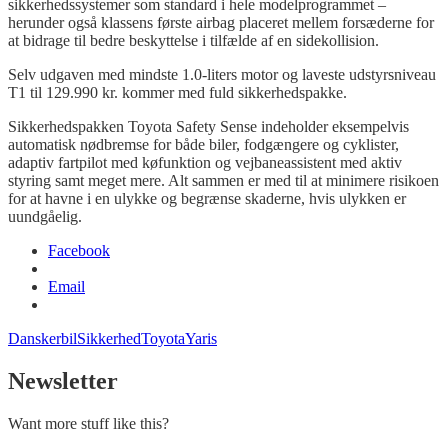
sikkerhedssystemer som standard i hele modelprogrammet –
herunder også klassens første airbag placeret mellem forsæderne for
at bidrage til bedre beskyttelse i tilfælde af en sidekollision.
Selv udgaven med mindste 1.0-liters motor og laveste udstyrsniveau
T1 til 129.990 kr. kommer med fuld sikkerhedspakke.
Sikkerhedspakken Toyota Safety Sense indeholder eksempelvis
automatisk nødbremse for både biler, fodgængere og cyklister,
adaptiv fartpilot med
køfunktion
og vejbaneassistent med aktiv
styring samt meget mere. Alt sammen er med til at minimere risikoen
for at havne i en ulykke og begrænse skaderne, hvis ulykken er
uundgåelig.
Facebook
Email
Danskerbil
Sikkerhed
Toyota
Yaris
Newsletter
Want more stuff like this?