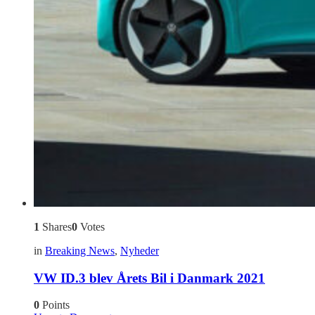
1
Shares
0
Votes
in
Breaking News
,
Nyheder
VW ID.3 blev Årets Bil i Danmark 2021
0
Points