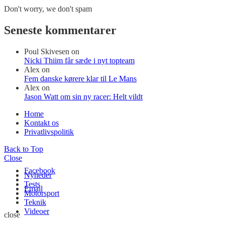
Don't worry, we don't spam
Seneste kommentarer
Poul Skivesen
on
Nicki Thiim får sæde i nyt topteam
Alex
on
Fem danske kørere klar til Le Mans
Alex
on
Jason Watt om sin ny racer: Helt vildt
Home
Kontakt os
Privatlivspolitik
Back to Top
Close
Facebook
Nyheder
Tests
Email
Motorsport
Teknik
Videoer
close