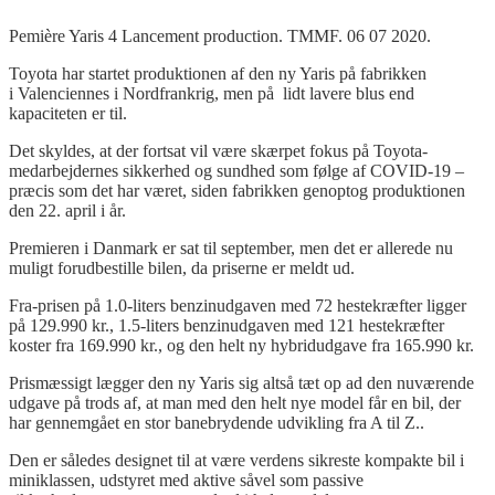
Pemière Yaris 4 Lancement production. TMMF. 06 07 2020.
Toyota har startet produktionen af den ny
Yaris
på fabrikken
i
Valenciennes
i Nordfrankrig, men
på lidt
lavere blus end
kapaciteten er til.
Det skyldes, at der fortsat vil være skærpet fokus på Toyota-
medarbejdernes sikkerhed og sundhed som følge af COVID-19 –
præcis som det har været, siden fabrikken genoptog produktionen
den 22. april i år.
Premieren i Danmark er sat til september, men det er allerede nu
muligt forudbestille bilen, da priserne er meldt ud.
Fra-prisen på 1.0-liters benzinudgaven med 72 hestekræfter ligger
på 129.990 kr., 1.5-liters benzinudgaven med 121 hestekræfter
koster fra 169.990 kr., og den helt ny hybridudgave fra 165.990 kr.
Prismæssigt lægger den ny
Yaris
sig altså tæt op ad den nuværende
udgave på trods af, at man med den helt nye model får en bil, der
har gennemgået en stor banebrydende udvikling fra A til
Z..
Den er således designet til at være verdens sikreste kompakte bil i
miniklassen, udstyret med aktive såvel som passive