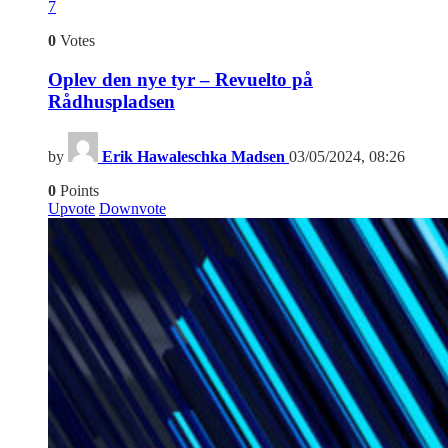
7
0
Votes
Oplev den nye tyr – Revuelto på
Rådhuspladsen
by
Erik Hawaleschka Madsen
03/05/2024, 08:26
0
Points
Upvote
Downvote