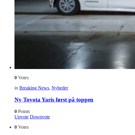
0
Votes
in
Breaking News
,
Nyheder
Ny Toyota Yaris først på toppen
0
Points
Upvote
Downvote
0
Votes