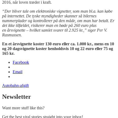
2016, når loven træder i kraft.
“Der bliver tale om elektroniske vignetter, som man bl.a. kan købe
på internettet. De tyske myndigheder skanner så bilernes
nummerplader og kontrollerer på den måde, om man har betalt. Er
det ikke tilfældet, risikerer man en bøde på 260 euro plus
en årsvignette – hvilket samlet svarer til 2.925 kr.,” siger Per V.
Rasmusse
n.
En et årsvignette koster 130 euro eller ca. 1.000 kr., mens en 10
og 20 dagsvignette koster henholdsvis 10 og 22 euro eller 75 og
165 kr.
Facebook
Email
Autobahn-afgift
Newsletter
Want more stuff like this?
Get the best viral stories straight into your inbox!