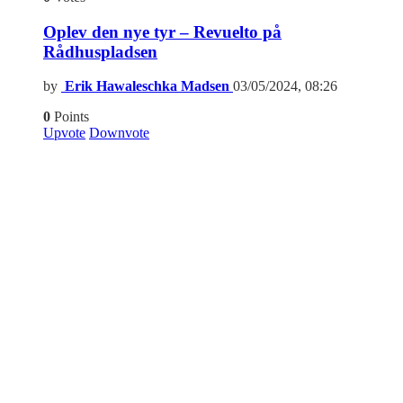
Oplev den nye tyr – Revuelto på
Rådhuspladsen
by
Erik Hawaleschka Madsen
03/05/2024, 08:26
0
Points
Upvote
Downvote