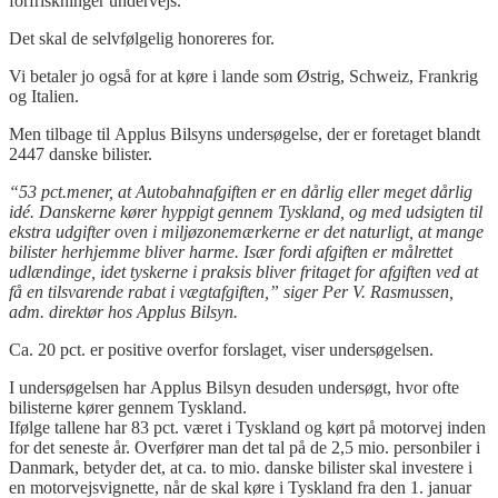
forfriskninger undervejs.
Det skal de selvfølgelig honoreres for.
Vi betaler jo også for at køre i lande som Østrig, Schweiz, Frankrig
og Italien.
Men tilbage til Applus Bilsyns undersøgelse, der er foretaget blandt
2447 danske bilister.
“53 p
ct.mener
, at Autobahnafgiften er en dårlig eller meget dårlig
idé. Danskerne kører hyppigt gennem Tyskland, og med udsigten til
ekstra udgifter oven i miljøzonemærkerne er det naturligt, at mange
bilister herhjemme bliver harme. Især fordi afgiften er målrettet
udlændinge, idet tyskerne i praksis bliver fritaget for afgiften ved at
få en tilsvarende rabat i vægtafgiften,” siger Per V. Rasmussen,
adm. direktør hos Applus Bilsyn.
Ca. 20 pct. er positive overfor forslaget, viser undersøgelsen.
I undersøgelsen har Applus Bilsyn desuden undersøgt, hvor ofte
bilisterne kører gennem Tyskland.
Ifølge tallene har 83 pct. været i Tyskland og kørt på motorvej inden
for det seneste år. Overfører man det tal på de 2,5 mio. personbiler i
Danmark, betyder det, at ca. to mio. danske bilister skal investere i
en motorvejsvignette, når de skal køre i Tyskland fra den 1. januar