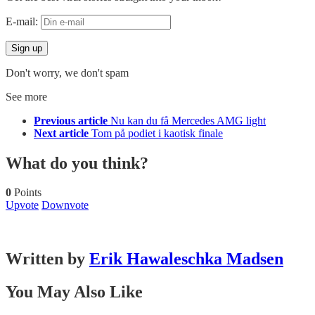
E-mail:
Don't worry, we don't spam
See more
Previous article
Nu kan du få Mercedes AMG light
Next article
Tom på podiet i kaotisk finale
What do you think?
0
Points
Upvote
Downvote
Written by
Erik Hawaleschka Madsen
You May Also Like