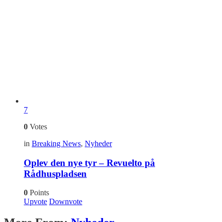
7
0
Votes
in
Breaking News
,
Nyheder
Oplev den nye tyr – Revuelto på
Rådhuspladsen
0
Points
Upvote
Downvote