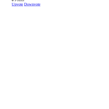
Upvote
Downvote