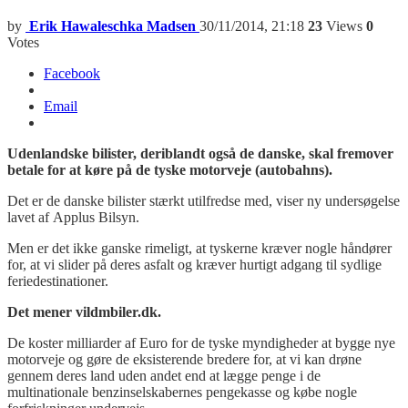
by
Erik Hawaleschka Madsen
30/11/2014, 21:18
23
Views
0
Votes
Facebook
Email
Udenlandske bilister, deriblandt også de danske,
skal fremover
betale for at køre på de tyske motorveje
(autobahns)
.
Det er de danske bilister stærkt utilfredse med, viser ny undersøgelse
lavet af Applus Bilsyn.
Men er det ikke ganske rimeligt, at tyskerne kræver nogle håndører
for, at vi slider på deres asfalt og kræver hurtigt adgang til sydlige
feriedestinationer.
Det mener vildmbiler.dk.
De koster milliarder af Euro for de tyske myndigheder at bygge nye
motorveje og gøre de eksisterende bredere for, at vi kan drøne
gennem deres land uden andet end at lægge penge i de
multinationale benzinselskabernes pengekasse og købe nogle