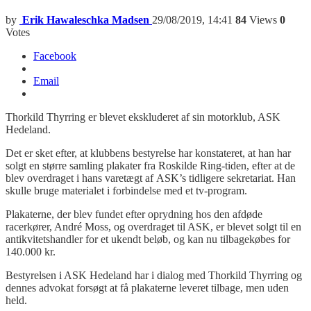
by
Erik Hawaleschka Madsen
29/08/2019, 14:41
84
Views
0
Votes
Facebook
Email
Thorkild Thyrring er blevet ekskluderet af sin motorklub, ASK
Hedeland.
Det er sket efter, at klubbens bestyrelse har konstateret, at han har
solgt en større samling plakater fra Roskilde Ring-tiden, efter at de
blev overdraget i hans varetægt af ASK’s tidligere sekretariat. Han
skulle bruge materialet i forbindelse med et tv-program.
Plakaterne, der blev fundet efter oprydning hos den afdøde
racerkører, André Moss, og overdraget til ASK, er blevet solgt til en
antikvitetshandler for et ukendt beløb, og kan nu tilbagekøbes for
140.000 kr.
Bestyrelsen i ASK Hedeland har i dialog med Thorkild Thyrring og
dennes advokat forsøgt at få plakaterne leveret tilbage, men uden
held.