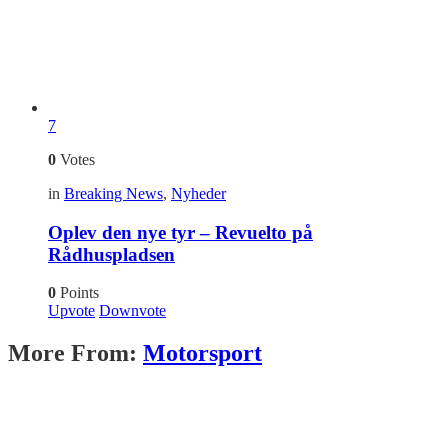
7
0
Votes
in
Breaking News
,
Nyheder
Oplev den nye tyr – Revuelto på
Rådhuspladsen
0
Points
Upvote
Downvote
More From:
Motorsport