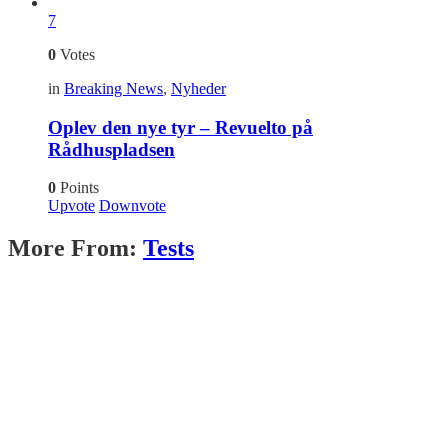
7
0
Votes
in
Breaking News
,
Nyheder
Oplev den nye tyr – Revuelto på
Rådhuspladsen
0
Points
Upvote
Downvote
More From:
Tests