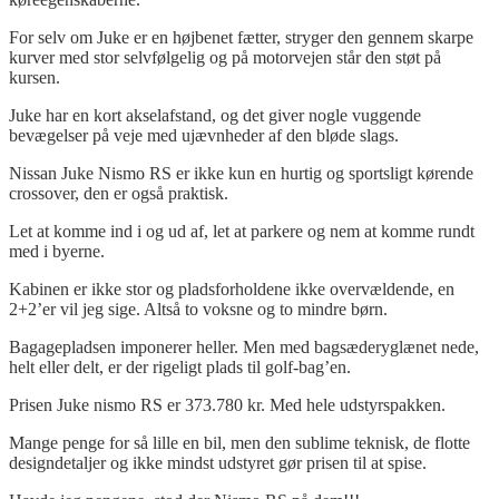
For selv om Juke er en højbenet fætter, stryger den gennem skarpe
kurver med stor selvfølgelig og på motorvejen står den støt på
kursen.
Juke har en kort akselafstand, og det giver nogle vuggende
bevægelser på veje med ujævnheder af den bløde slags.
Nissan Juke Nismo RS er ikke kun en hurtig og sportsligt kørende
crossover, den er også praktisk.
Let at komme ind i og ud af, let at parkere og nem at komme rundt
med i byerne.
Kabinen er ikke stor og pladsforholdene ikke overvældende, en
2+2’er vil jeg sige. Altså to voksne og to mindre børn.
Bagagepladsen imponerer heller. Men med bagsæderyglænet nede,
helt eller delt, er der rigeligt plads til golf-bag’en.
Prisen Juke nismo RS er 373.780 kr. Med hele udstyrspakken.
Mange penge for så lille en bil, men den sublime teknisk, de flotte
designdetaljer og ikke mindst udstyret gør prisen til at spise.