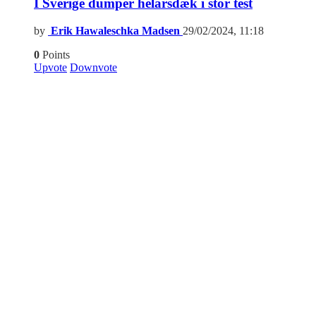
I Sverige dumper helårsdæk i stor test
by
Erik Hawaleschka Madsen
29/02/2024, 11:18
0
Points
Upvote
Downvote