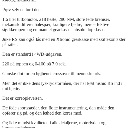
Prøv selv en tur i den.
1,6 liter turbomotor, 218 heste, 280 NM, store fede bremser,
mekanisk differentialespær, kraftigere fjedre, mere effektive
støddæmpere og en manuel gearkasse i absolut topklasse.
Juke RS kan også fås med en Xtronic-gearkasse med skiftekontakter
på rattet.
Den er standard i 4WD-udgaven.
220 på toppen og 0-100 på 7,0 sek.
Ganske flot for en højbenet crossover til menneskepris.
Men det er ikke dens lyskrydsformåen, der har kørt nismo RS ind i
mit hjerte.
Det er køreoplevelsen.
De fede sportssæder, den flotte instrumentering, den måde den
opfører sig på, og den lethed den køres med.
Og ikke mindst kvaliteten i alle detaljerne, motorlyden og
køreegenskaberne.