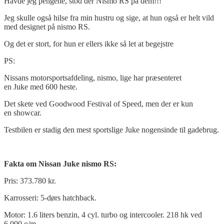
Havde jeg pengene, stod der Nismo RS på dem!!!
Jeg skulle også hilse fra min hustru og sige, at hun også er helt vild
med designet på nismo RS.
Og det er stort, for hun er ellers ikke så let at begejstre
PS:
Nissans motorsportsafdeling, nismo, lige har præsenteret
en Juke med 600 heste.
Det skete ved Goodwood Festival of Speed, men der er kun
en showcar.
Testbilen er stadig den mest sportslige Juke nogensinde til gadebrug.
Fakta om Nissan Juke nismo RS:
Pris: 373.780 kr.
Karrosseri: 5-dørs hatchback.
Motor: 1.6 liters benzin, 4 cyl. turbo og intercooler. 218 hk ved
6.000 o/m.,