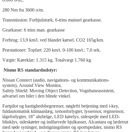
280 Nm fra 3600 o/m.
Transmission: Forhjulstræk, 6-trins manuel gearkasse.
Gearkasse: 6 trins man. gearkasse
Forbrug: 13,9 km/l. ved blandet kørsel. CO2 165g/km.
Præstationer: Topfart: 220 km/t. 0-100 km/t.: 7,0 sek.
Vægte: Køreklar: 1.315 kg. Totalvægt 1.760 kg
Nismo RS standardudstyr:
Nissan Connect (audio, navigations- og kommunikations-
system), Around View Monitor,
Safety Shield: Moving Object Detection, Vognbaneassistent,
advarsel om biler i den blinde vinkel.
Fartpilot og hastighedsbegrænser, nøglefri betjening med i-key,
fuldautomatisk klimaanlæg, xenonforlygter, lyssensor, regnsensor,
tågeforlygter, 18” alufælge, LED kørelys, sidespejle med LED-
blinklys, sideskørter og indfarvede hjulkasser, Alcantara og læderrat
med røde syninger, indstigningslister og sportspedaler, nismo RS