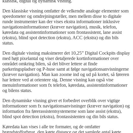
klassisk, digital og dynamisk visning.
Den klassiske visning omfatter de velkendte analoge elementer som
speedometer og omdrejningstæller, men mellem disse to digitale
runde instrumenter kan der vises ekstra informationer inklusive
navigationsinformationer (kræver navigation), musik, telefon,
køredata og assistentinformationer som frontassistent, lane assist
(ekstra), blind spot detection (ekstra), ACC (ekstra) og din bils
status.
Den digitale visning maksimerer det 10,25” Digital Cockpits display
med højt pixelantal og viser detaljerede kortinformationer over
området omkring bilen, så det bliver lettere at finde
parkeringspladser og P-huse samt at følge navigationsanvisningerne
(kræver navigation). Man kan zoome ind og ud på kortet, så føreren
har lettere ved at orientere sig. Denne visning kan også vise
menuinformationer som fx telefon, køredata, assistentinformationer
og bilens status.
Den dynamiske visning giver et forbedret overblik over vigtige
informationer som fx navigationsanvisninger (kræver navigation) og
information fra førerassistentsystemerne som lane assist (ekstra),
blind spot detection (ekstra), frontassistenten og din bils status.
Køredata kan vises i alle tre formater, og de omfatter
brændstofforbrug, den kørte distance og det samlede antal kørte