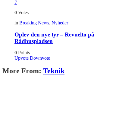
7
0
Votes
in
Breaking News
,
Nyheder
Oplev den nye tyr – Revuelto på
Rådhuspladsen
0
Points
Upvote
Downvote
More From:
Teknik