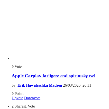
0
Votes
Apple Carplay farligere end spirituskørsel
by
Erik Hawaleschka Madsen
26/03/2020, 20:31
0
Points
Upvote
Downvote
2
Shares
1
Vote