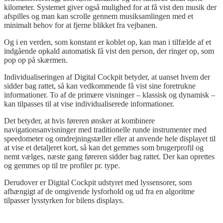
kilometer. Systemet giver også mulighed for at få vist den musik der
afspilles og man kan scrolle gennem musiksamlingen med et
minimalt behov for at fjerne blikket fra vejbanen.
Og i en verden, som konstant er koblet op, kan man i tilfælde af et
indgående opkald automatisk få vist den person, der ringer op, som
pop op på skærmen.
Individualiseringen af Digital Cockpit betyder, at uanset hvem der
sidder bag rattet, så kan vedkommende få vist sine foretrukne
informationer. To af de primære visninger – klassisk og dynamisk –
kan tilpasses til at vise individualiserede informationer.
Det betyder, at hvis føreren ønsker at kombinere
navigationsanvisninger med traditionelle runde instrumenter med
speedometer og omdrejningstæller eller at anvende hele displayet til
at vise et detaljeret kort, så kan det gemmes som brugerprofil og
nemt vælges, næste gang føreren sidder bag rattet. Der kan oprettes
og gemmes op til tre profiler pr. type.
Derudover er Digital Cockpit udstyret med lyssensorer, som
afhængigt af de omgivende lysforhold og ud fra en algoritme
tilpasser lysstyrken for bilens displays.