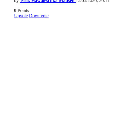
by
Erik Hawaleschka Madsen
15/05/2020, 20:11
0
Points
Upvote
Downvote