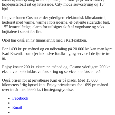
højdejusterbart rat og førersæde, City-mode servostyring og 15”
hjul.
I topversionen Cosmo er der yderligere elektronisk klimakontrol,
læderrat med varme, varme i forsæderne, el-betjente sideruder bag,
15” letmetalfælge, alarm for utilsigtet skift af vognbane og seks
højttalere i stedet for fire.
Opel har også en ny finansiering med i Karl-pakken.
For 1499 kr. pr. måned og en udbetaling på 20.000 kr. kan man køre
Karl Essentia som ejer inklusive forsikring og service i de første tre
år.
Enjoy koster 200 kr. ekstra pr. måned og Cosmo yderligere 200 kr.
ekstra ved køb inklusive forsikring og service i de første tre år.
Også prisen for at privatlease Karl er på plads. Med 15.000
kilometers årlig kørsel kan Enjoy privatleases for 1699 pr. måned
over tre år med 9995 kr. i førstegangsydelse.
Facebook
Email