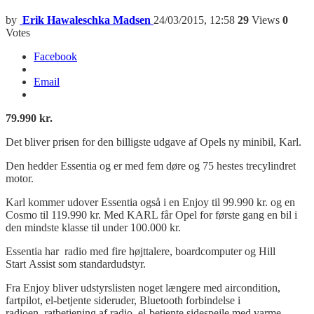
by
Erik Hawaleschka Madsen
24/03/2015, 12:58
29
Views
0
Votes
Facebook
Email
79.990 kr.
Det bliver prisen for den billigste udgave af Opels ny minibil, Karl.
Den hedder Essentia og er med fem døre og 75 hestes trecylindret
motor.
Karl kommer udover Essentia også i en Enjoy til 99.990 kr. og en
Cosmo til 119.990 kr. Med KARL får Opel for første gang en bil i
den mindste klasse til under 100.000 kr.
Essentia har radio med fire højttalere, boardcomputer og Hill
Start Assist som standardudstyr.
Fra Enjoy bliver udstyrslisten noget længere med aircondition,
fartpilot, el-betjente sideruder, Bluetooth forbindelse i
radioen, ratbetjening af radio, el-betjente sidespejle med varme,