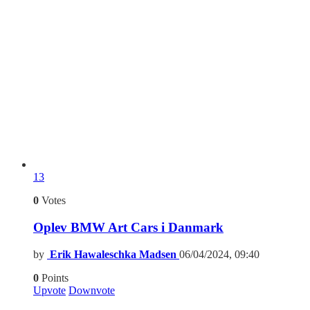
13
0
Votes
Oplev BMW Art Cars i Danmark
by
Erik Hawaleschka Madsen
06/04/2024, 09:40
0
Points
Upvote
Downvote