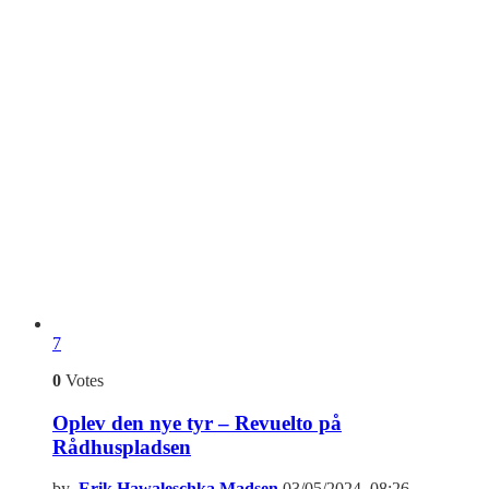
7
0
Votes
Oplev den nye tyr – Revuelto på
Rådhuspladsen
by
Erik Hawaleschka Madsen
03/05/2024, 08:26