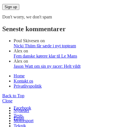
Don't worry, we don't spam
Seneste kommentarer
Poul Skivesen
on
Nicki Thiim får sæde i nyt topteam
Alex
on
Fem danske kørere klar til Le Mans
Alex
on
Jason Watt om sin ny racer: Helt vildt
Home
Kontakt os
Privatlivspolitik
Back to Top
Close
Facebook
Nyheder
Tests
Email
Motorsport
Teknik