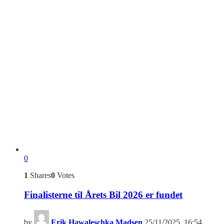
0
1
Shares
0
Votes
Finalisterne til Årets Bil 2026 er fundet
by
Erik Hawaleschka Madsen
25/11/2025, 16:54