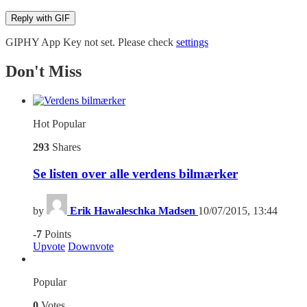
Reply with
GIF
GIPHY App Key not set. Please check
settings
Don't Miss
Hot
Popular
293
Shares
Se listen over alle verdens bilmærker
by
Erik Hawaleschka Madsen
10/07/2015, 13:44
-7
Points
Upvote
Downvote
Popular
0
Votes