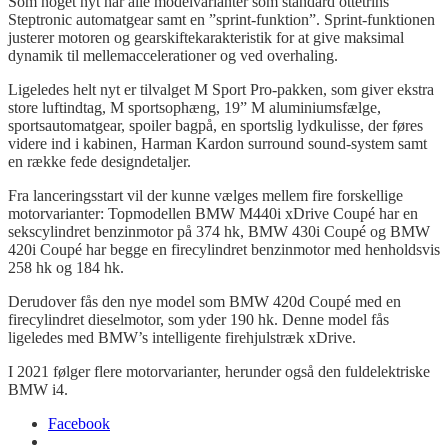
Som noget nyt har alle modelvarianter som standard ottetrins
Steptronic
automatgear samt en ”sprint-funktion”. Sprint-funktionen
justerer motoren og gearskiftekarakteristik for at give maksimal
dynamik til mellemaccelerationer og ved overhaling.
Ligeledes helt nyt er tilvalget M Sport Pro-pakken, som giver ekstra
store luftindtag, M sportsophæng, 19” M aluminiumsfælge,
sportsautomatgear, spoiler bagpå, en sportslig lydkulisse, der føres
videre ind i kabinen, Harman Kardon
surround
sound-system samt
en række fede designdetaljer.
Fra lanceringsstart vil der kunne vælges mellem fire forskellige
motorvarianter: Topmodellen
BMW M440i
xDrive
Coupé
har en
sekscylindret benzinmotor på 374 hk,
BMW 430i Coupé
og
BMW
420i Coupé
har begge en firecylindret benzinmotor med henholdsvis
258 hk og 184 hk.
Derudover fås den nye model som
BMW 420d Coupé
med en
firecylindret dieselmotor, som yder 190 hk. Denne model fås
ligeledes med BMW’s intelligente firehjulstræk
xDrive
.
I 2021 følger flere motorvarianter, herunder også den fuldelektriske
BMW i4.
Facebook