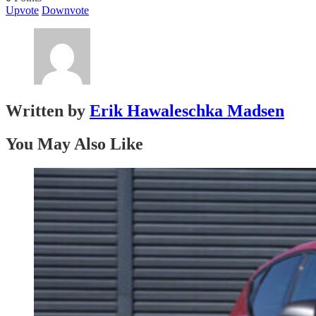
Upvote
Downvote
Written by
Erik Hawaleschka Madsen
You May Also Like