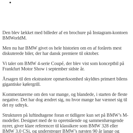
Den blev lækket med billeder af en brochure på Instagram-kontoen
BMWorldM.
Men nu har BMW givet os hele historien om en af forårets mest
diskuterede biler, der har dansk premiere til oktober.
Vi taler om BMW 4-serie Coupé, der blev vist som konceptbil på
Frankfurt Motor Show i september sidste år.
Årsagen til den ekstrastore opmærksomhed skyldtes primært bilens
gigantiske kølergrill.
Kommentarerne om den var mange, og blandede, i starten de fleste
negative. Det har dog ændret sig, nu hvor mange har vænnet sig til
det ny udtryk.
Strukturen på luftindtagene foran er tidligere kun set på BMW’s M-
modeller. Designet med de to opretstående og sammenhængende
nyrer, giver klare referencer til klassikere som BMW 328 eller
BMW 3.0
CSi
, og understreger BMW’s næsten 90 år lange og