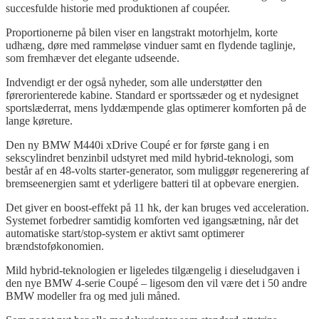
succesfulde historie med produktionen af coupéer.
Proportionerne på bilen viser en langstrakt motorhjelm, korte
udhæng, døre med rammeløse vinduer samt en flydende taglinje,
som fremhæver det elegante udseende.
Indvendigt er der også nyheder, som alle understøtter den
førerorienterede kabine. Standard er sportssæder og et nydesignet
sportslæderrat, mens lyddæmpende glas optimerer komforten på de
lange køreture.
Den ny BMW M440i
xDrive
Coupé er for første gang i en
sekscylindret benzinbil udstyret med mild hybrid-teknologi, som
består af en 48-volts starter-generator, som muliggør regenerering af
bremseenergien samt et yderligere batteri til at opbevare energien.
Det giver en boost-effekt på 11 hk, der kan bruges ved acceleration.
Systemet forbedrer samtidig komforten ved igangsætning, når det
automatiske start/stop-system er aktivt samt optimerer
brændstoføkonomien.
Mild hybrid-teknologien er ligeledes tilgængelig i dieseludgaven i
den nye BMW 4-serie Coupé – ligesom den vil være det i 50 andre
BMW modeller
fra og med juli måned.