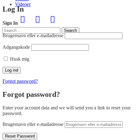
Videoer
Log In
Sign In
Search
Search
for:
Brugernavn eller e-mailadresse
Adgangskode
Husk mig
Forgot password?
Forgot password?
Enter your account data and we will send you a link to reset your
password.
Brugernavn eller e-mailadresse