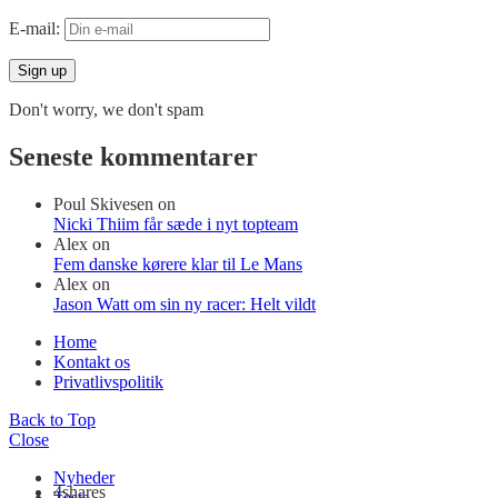
E-mail:
Don't worry, we don't spam
Seneste kommentarer
Poul Skivesen
on
Nicki Thiim får sæde i nyt topteam
Alex
on
Fem danske kørere klar til Le Mans
Alex
on
Jason Watt om sin ny racer: Helt vildt
Home
Kontakt os
Privatlivspolitik
Back to Top
Close
Nyheder
4
shares
Tests