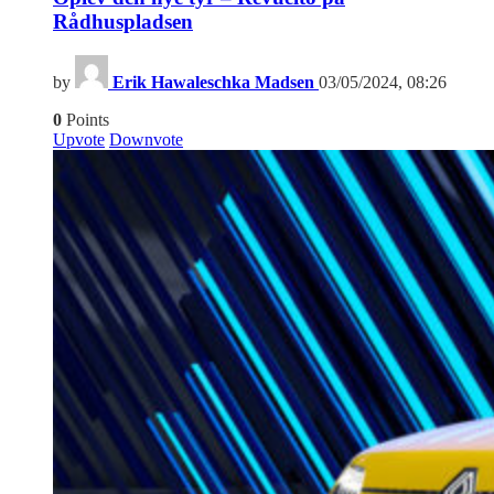
Rådhuspladsen
by
Erik Hawaleschka Madsen
03/05/2024, 08:26
0
Points
Upvote
Downvote