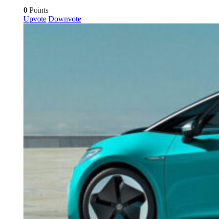
0
Points
Upvote
Downvote