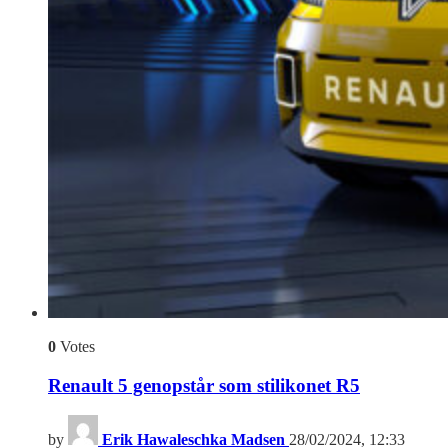
0
Votes
Renault 5 genopstår som stilikonet R5
by
Erik Hawaleschka Madsen
28/02/2024, 12:33