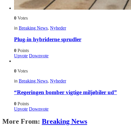
0
Votes
in
Breaking News
,
Nyheder
Plug-in hybriderne sprudler
0
Points
Upvote
Downvote
0
Votes
in
Breaking News
,
Nyheder
“Regeringen bomber vigtige miljøbiler ud”
0
Points
Upvote
Downvote
More From:
Breaking News