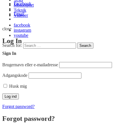
Facebook
Motorsport
Teknik
Email
Videoer
facebook
close
instagram
youtube
Log In
Search for:
Search
Sign In
Brugernavn eller e-mailadresse
Adgangskode
Husk mig
Forgot password?
Forgot password?