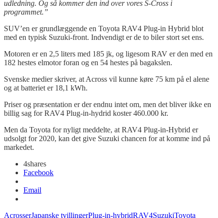
udledning. Og så kommer den ind over vores S-Cross i
programmet.”
SUV’en
er grundlæggende en Toyota RAV4 Plug-in Hybrid blot
med en typisk Suzuki-front. Indvendigt er de to biler stort set ens.
Motoren er en 2,5 liters med 185
jk
, og ligesom RAV er den med en
182 hestes elmotor foran og en 54 hestes på bagakslen.
Svenske medier skriver, at
Across
vil kunne køre 75 km på el alene
og at batteriet er 18,1 kWh.
Priser og præsentation er der endnu intet om, men det bliver ikke en
billig sag for RAV4 Plug-in-hydrid koster 460.000 kr.
Men da Toyota for nyligt meddelte, at RAV4 Plug-in-Hybrid er
udsolgt for 2020, kan det give Suzuki chancen for at komme ind på
markedet.
4
shares
Facebook
Email
Across
er
Japanske tvillinger
Plug-in-hybrid
RAV4
Suzuki
Toyota