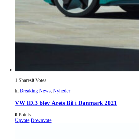
1
Shares
0
Votes
in
Breaking News
,
Nyheder
VW ID.3 blev Årets Bil i Danmark 2021
0
Points
Upvote
Downvote