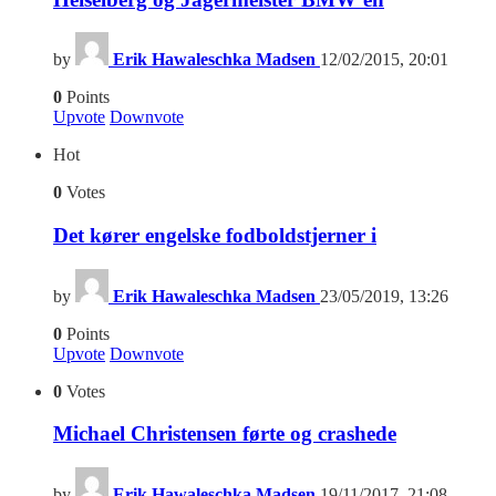
by
Erik Hawaleschka Madsen
12/02/2015, 20:01
0
Points
Upvote
Downvote
Hot
0
Votes
Det kører engelske fodboldstjerner i
by
Erik Hawaleschka Madsen
23/05/2019, 13:26
0
Points
Upvote
Downvote
0
Votes
Michael Christensen førte og crashede
by
Erik Hawaleschka Madsen
19/11/2017, 21:08