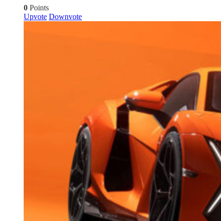
0
Points
Upvote
Downvote