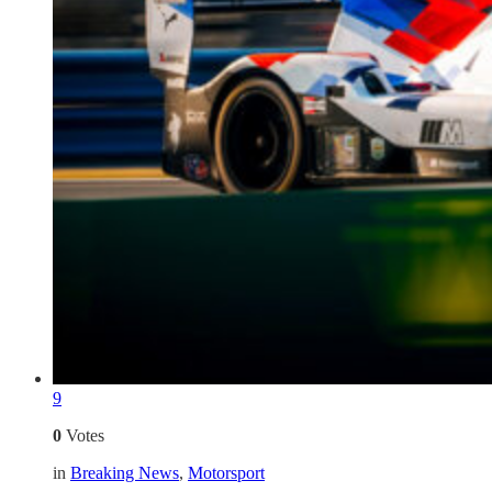
9
0
Votes
in
Breaking News
,
Motorsport