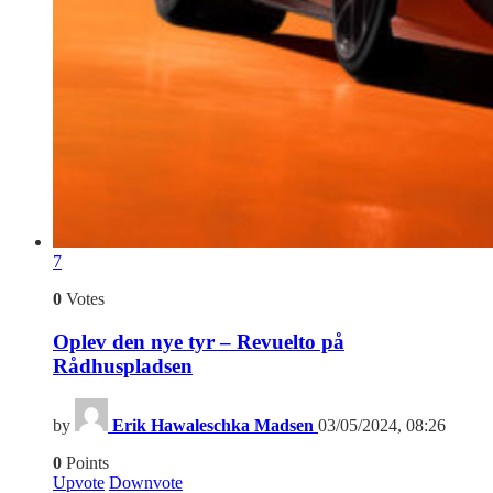
7
0
Votes
Oplev den nye tyr – Revuelto på
Rådhuspladsen
by
Erik Hawaleschka Madsen
03/05/2024, 08:26
0
Points
Upvote
Downvote