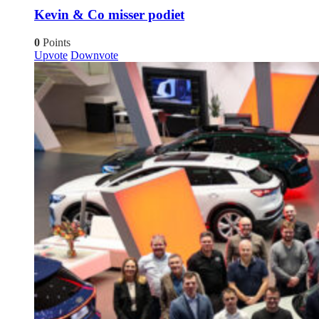
Kevin & Co misser podiet
0
Points
Upvote
Downvote