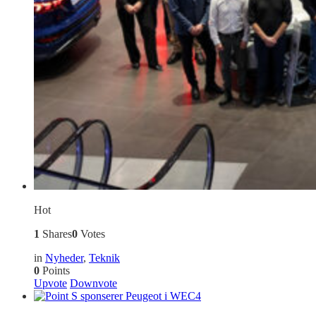
Hot
1
Shares
0
Votes
in
Nyheder
,
Teknik
0
Points
Upvote
Downvote
4