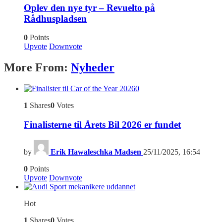
Oplev den nye tyr – Revuelto på
Rådhuspladsen
0
Points
Upvote
Downvote
More From:
Nyheder
0
1
Shares
0
Votes
Finalisterne til Årets Bil 2026 er fundet
by
Erik Hawaleschka Madsen
25/11/2025, 16:54
0
Points
Upvote
Downvote
Hot
1
Shares
0
Votes