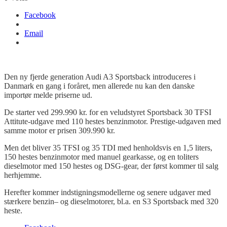
Facebook
Email
Den ny fjerde generation Audi A3 Sportsback introduceres i
Danmark en gang i foråret, men allerede nu kan den danske
importør melde priserne ud.
De starter ved 299.990 kr. for en veludstyret Sportsback 30 TFSI
Attitute-
udgave med 110 hestes benzinmotor. Prestige-udgaven med
samme motor er prisen 309.990 kr.
Men det bliver
35 TFSI og 35 TDI med henholdsvis en 1,5 liters,
150 hestes benzinmotor med manuel gearkasse, og en
toliters
dieselmotor med 150 hestes og DSG-gear, der først kommer til salg
herhjemme.
Herefter kommer indstigningsmodellerne og senere udgaver med
stærkere ben
zin
– og dieselmotorer, bl.a. en S3 Sportsback med 320
heste.