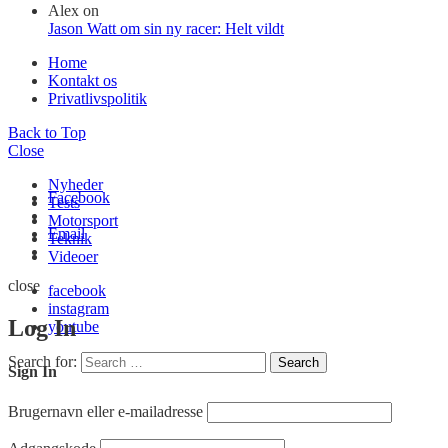
Alex
on
Jason Watt om sin ny racer: Helt vildt
Home
Kontakt os
Privatlivspolitik
Back to Top
Close
Nyheder
Facebook
Tests
Motorsport
Email
Teknik
Videoer
close
facebook
instagram
Log In
youtube
Search for:
Search
Sign In
Brugernavn eller e-mailadresse