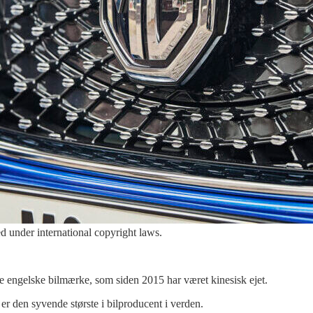
d under international copyright laws.
 engelske bilmærke, som siden 2015 har været kinesisk ejet.
r den syvende største i bilproducent i verden.