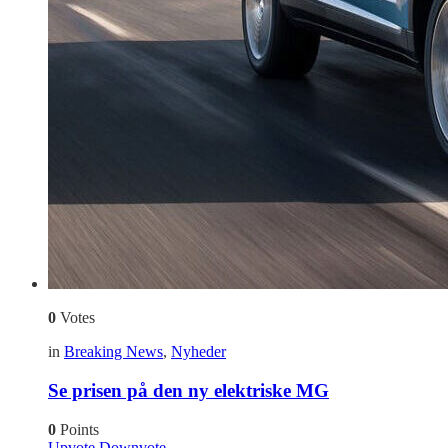
0
Votes
in
Breaking News
,
Nyheder
Se prisen på den ny elektriske MG
0
Points
Upvote
Downvote