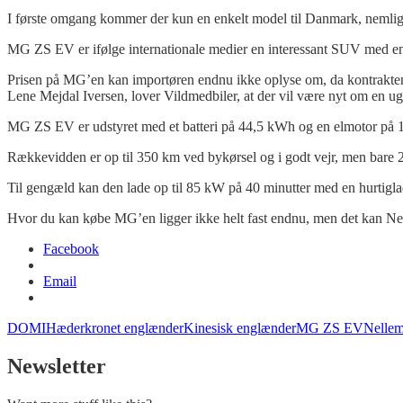
I første omgang kommer der kun en enkelt model til Danmark, nemli
MG ZS EV er ifølge internationale medier en interessant SUV med e
Prisen på MG’en kan importøren endnu ikke oplyse om, da kontrakten
Lene Mejdal Iversen, lover Vildmedbiler, at der vil være nyt om en uges 
MG ZS EV er udstyret med et batteri på 44,5 kWh og en elmotor på 10
Rækkevidden er op til 350 km ved bykørsel og i godt vejr, men bare 2
Til gengæld kan den lade op til 85 kW på 40 minutter med en hurtigla
Hvor du kan købe MG’en ligger ikke helt fast endnu, men det kan N
Facebook
Email
DOMI
Hæderkronet englænder
Kinesisk englænder
MG ZS EV
Nelle
Newsletter