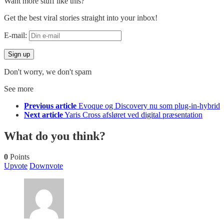
Want more stuff like this?
Get the best viral stories straight into your inbox!
E-mail:
Don't worry, we don't spam
See more
Previous article
Evoque og Discovery nu som plug-in-hybrid
Next article
Yaris Cross afsløret ved digital præsentation
What do you think?
0
Points
Upvote
Downvote