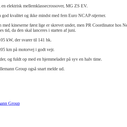
g en elektrisk mellemklassecrossover, MG ZS EV.
n god kvalitet og ikke mindst med fem Euro NCAP-stjerner.
 med kineserne først lige er skrevet under, men PR Coordinator hos 
tid, da den skal lanceres i starten af juni.
5 kW, der svarer til 141 hk.
05 km på motorvej i godt vejr.
der, og fuldt op med en hjemmelader på syv en halv time.
ellemann Group også snart melde ud.
mann Group