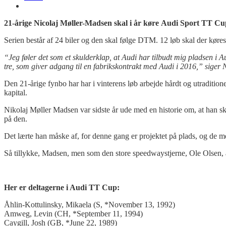
21-årige Nicolaj Møller-Madsen skal i år køre Audi Sport TT Cu
Serien består af 24 biler og den skal følge DTM. 12 løb skal der køres
“Jeg føler det som et skulderklap, at Audi har tilbudt mig pladsen i Audi
tre, som giver adgang til en fabrikskontrakt med Audi i 2016,” siger
Den 21-årige fynbo har har i vinterens løb arbejde hårdt og utraditione
kapital.
Nikolaj Møller Madsen var sidste år ude med en historie om, at han sku
på den.
Det lærte han måske af, for denne gang er projektet på plads, og de meg
Så tillykke, Madsen, men som den store speedwaystjerne, Ole Olsen, 
Her er deltagerne i Audi TT Cup:
Åhlin-Kottulinsky, Mikaela (S, *November 13, 1992)
Amweg, Levin (CH, *September 11, 1994)
Caygill, Josh (GB, *June 22, 1989)