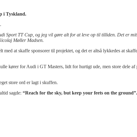
p i Tyskland.
.
 Sport TT Cup, og jeg vil gøre alt for at leve op til tilliden. Det er mit 
 Nicolaj Møller Madsen.
lt med at skaffe sponsorer til projektet, og det er altså lykkedes at ska
lle kører for Audi i GT Masters, lidt for hurtigt ude, men store dele a
et store ord er lagt i skuffen.
altid sagde:
“Reach for the sky, but keep your feets on the ground”