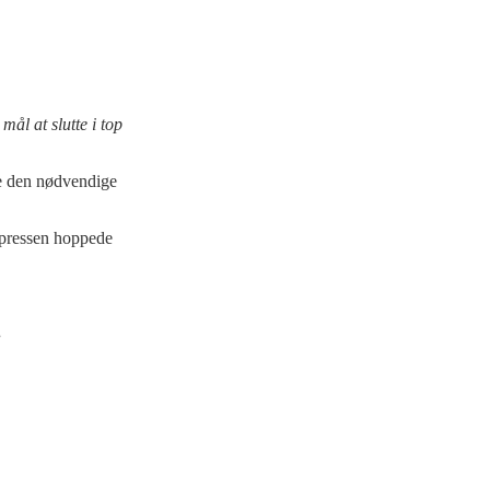
mål at slutte i top
ffe den nødvendige
f pressen hoppede
.