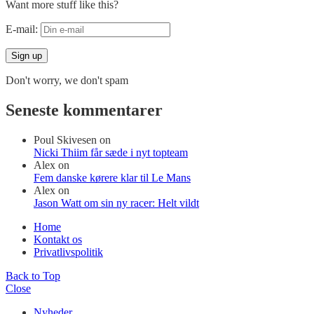
Want more stuff like this?
E-mail:
Don't worry, we don't spam
Seneste kommentarer
Poul Skivesen
on
Nicki Thiim får sæde i nyt topteam
Alex
on
Fem danske kørere klar til Le Mans
Alex
on
Jason Watt om sin ny racer: Helt vildt
Home
Kontakt os
Privatlivspolitik
Back to Top
Close
Nyheder