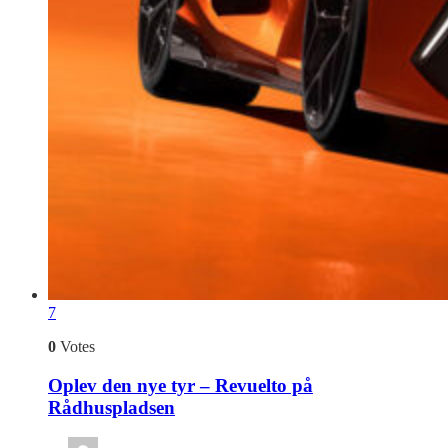
7
0
Votes
Oplev den nye tyr – Revuelto på
Rådhuspladsen