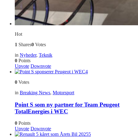
Hot
1
Shares
0
Votes
in
Nyheder
,
Teknik
0
Points
Upvote
Downvote
4
0
Votes
in
Breaking News
,
Motorsport
Point S som ny partner for Team Peugeot
TotalEnergies i WEC
0
Points
Upvote
Downvote
5