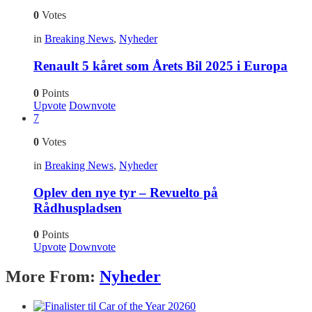
0
Votes
in
Breaking News
,
Nyheder
Renault 5 kåret som Årets Bil 2025 i Europa
0
Points
Upvote
Downvote
7
0
Votes
in
Breaking News
,
Nyheder
Oplev den nye tyr – Revuelto på
Rådhuspladsen
0
Points
Upvote
Downvote
More From:
Nyheder
0