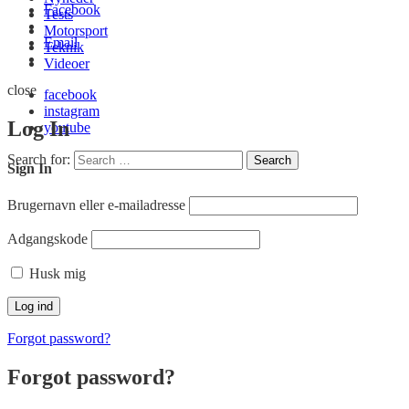
Facebook
Tests
Motorsport
Email
Teknik
Videoer
close
facebook
instagram
Log In
youtube
Search for:
Search
Sign In
Brugernavn eller e-mailadresse
Adgangskode
Husk mig
Forgot password?
Forgot password?