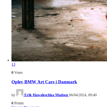
13
0
Votes
Oplev BMW Art Cars i Danmark
by
Erik Hawaleschka Madsen
06/04/2024, 09:40
0
Points