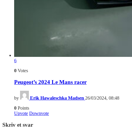
6
0
Votes
Peugeot’s 2024 Le Mans racer
by
Erik Hawaleschka Madsen
26/03/2024, 08:48
0
Points
Upvote
Downvote
Skriv et svar