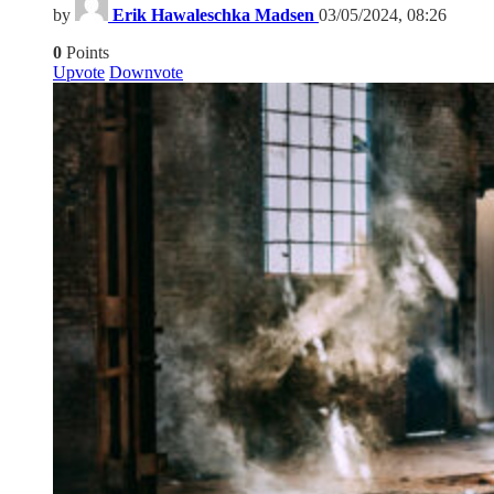
by
Erik Hawaleschka Madsen
03/05/2024, 08:26
0
Points
Upvote
Downvote