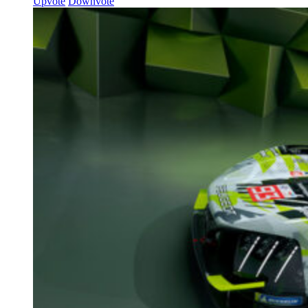
Upvote
Downvote