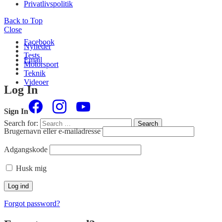
Privatlivspolitik
Back to Top
Close
Facebook
Nyheder
Tests
Email
Motorsport
Teknik
Videoer
Log In
Sign In
Search for:
Search
Brugernavn eller e-mailadresse
Adgangskode
Husk mig
Forgot password?