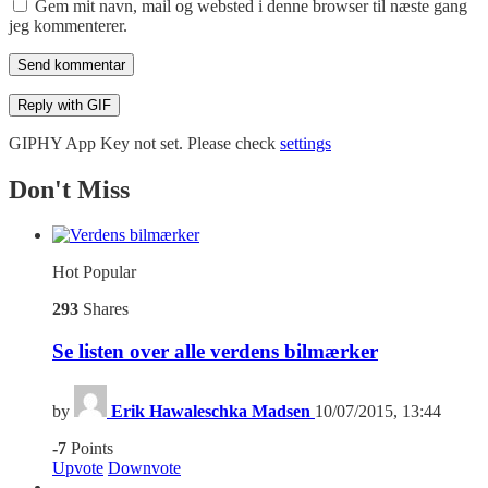
Gem mit navn, mail og websted i denne browser til næste gang
jeg kommenterer.
Send kommentar
Reply with
GIF
GIPHY App Key not set. Please check
settings
Don't Miss
Hot
Popular
293
Shares
Se listen over alle verdens bilmærker
by
Erik Hawaleschka Madsen
10/07/2015, 13:44
-7
Points
Upvote
Downvote