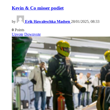
Kevin & Co misser podiet
by
Erik Hawaleschka Madsen
28/01/2025, 08:33
0
Points
Upvote
Downvote