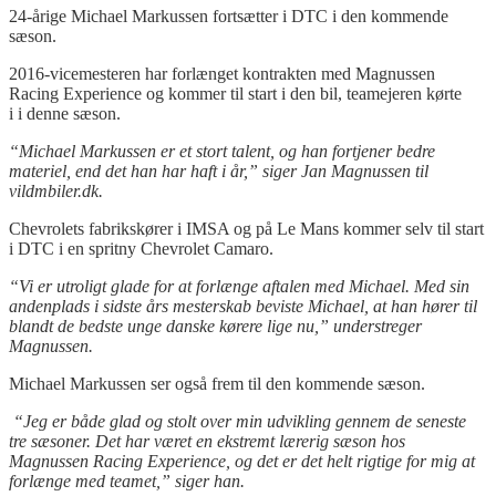
24-årige Michael Markussen fortsætter i DTC i den kommende
sæson.
2016-vicemesteren har forlænget kontrakten med Magnussen
Racing Experience og kommer til start i den bil, teamejeren kørte
i i denne sæson.
“Michael Markussen er et stort talent, og han fortjener bedre
materiel, end det han har haft i år,” siger Jan Magnussen til
vildmbiler.dk.
Chevrolets fabrikskører i IMSA og på Le Mans kommer selv til start
i DTC i en spritny Chevrolet Camaro.
“Vi er utroligt glade for at forlænge aftalen med Michael. Med sin
andenplads i sidste års mesterskab beviste Michael, at han hører til
blandt de bedste unge danske kørere lige nu,” understreger
Magnussen.
Michael Markussen ser også frem til den kommende sæson.
“Jeg er både glad og stolt over min udvikling gennem de seneste
tre sæsoner. Det har været en ekstremt lærerig sæson hos
Magnussen Racing Experience, og det er det helt rigtige for mig at
forlænge med teamet,” siger han.