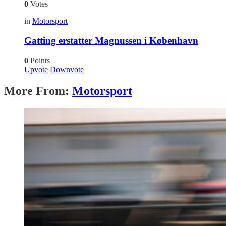
0
Votes
in
Motorsport
Gatting erstatter Magnussen i København
0
Points
Upvote
Downvote
More From:
Motorsport