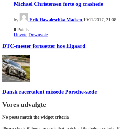
Michael Christensen førte og crashede
by
Erik Hawaleschka Madsen
19/11/2017, 21:08
0
Points
Upvote
Downvote
DTC-mester fortsætter hos Elgaard
Dansk racertalent missede Porsche-sæde
Vores udvalgte
No posts match the widget criteria
Please check if there are posts that match all the below criteria. If