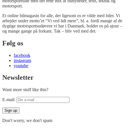
motorsportssite med det rette mix af bilnyheder, tests, teknik og
motorsport.
Et online bilmagasin for alle, der ligesom os er vilde med biler. Vi
arbejder under motto’et “Vi ved lidt mere”, bl. a. fordi mange af de
dygtige motorsportsudøvere vi har i Danmark, holder os på ajour –
og mange gange på forkant. Tak – bliv ved med det.
Følg os
facebook
instagram
youtube
Newsletter
Want more stuff like this?
E-mail:
Don't worry, we don't spam