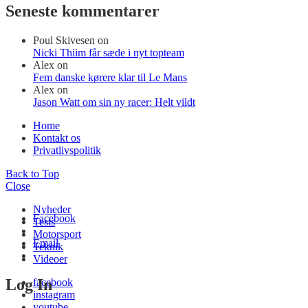
Seneste kommentarer
Poul Skivesen
on
Nicki Thiim får sæde i nyt topteam
Alex
on
Fem danske kørere klar til Le Mans
Alex
on
Jason Watt om sin ny racer: Helt vildt
Home
Kontakt os
Privatlivspolitik
Back to Top
Close
Nyheder
Facebook
Tests
Motorsport
Email
Teknik
Videoer
Log In
facebook
instagram
youtube