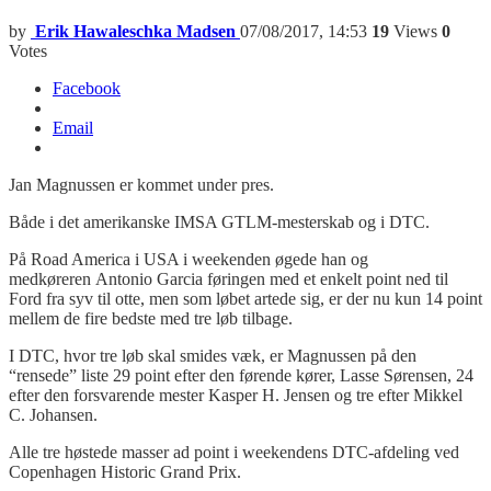
by
Erik Hawaleschka Madsen
07/08/2017, 14:53
19
Views
0
Votes
Facebook
Email
Jan Magnussen er kommet under pres.
Både i det amerikanske IMSA GTLM-mesterskab og i DTC.
På Road America i USA i weekenden øgede han og
medkøreren Antonio Garcia føringen med et enkelt point ned til
Ford fra syv til otte, men som løbet artede sig, er der nu kun 14 point
mellem de fire bedste med tre løb tilbage.
I DTC, hvor tre løb skal smides væk, er Magnussen på den
“rensede” liste 29 point efter den førende kører, Lasse Sørensen, 24
efter den forsvarende mester Kasper H. Jensen og tre efter Mikkel
C. Johansen.
Alle tre høstede masser ad point i weekendens DTC-afdeling ved
Copenhagen Historic Grand Prix.