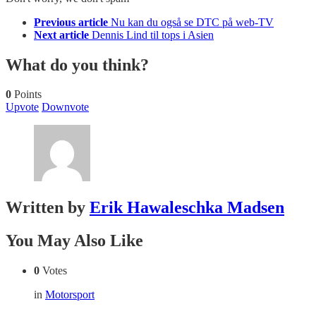
See
Previous article
Nu kan du også se DTC på web-TV
more
Next article
Dennis Lind til tops i Asien
What do you think?
0
Points
Upvote
Downvote
Written by
Erik Hawaleschka Madsen
You May Also Like
0
Votes
in
Motorsport