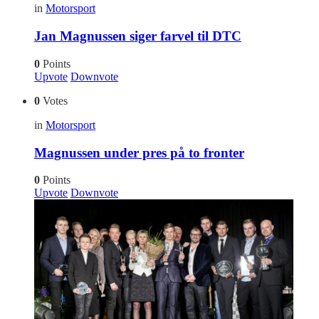
in
Motorsport
Jan Magnussen siger farvel til DTC
0
Points
Upvote
Downvote
0
Votes
in
Motorsport
Magnussen under pres på to fronter
0
Points
Upvote
Downvote