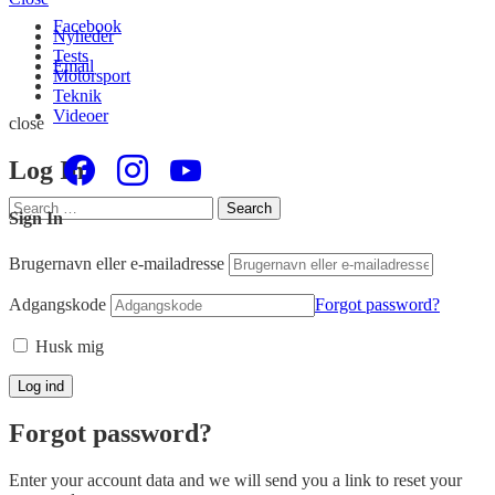
Facebook
Nyheder
Tests
Email
Motorsport
Teknik
Videoer
close
Log In
Search
Search
Sign In
for:
Brugernavn eller e-mailadresse
Adgangskode
Forgot password?
Husk mig
Forgot password?
Enter your account data and we will send you a link to reset your