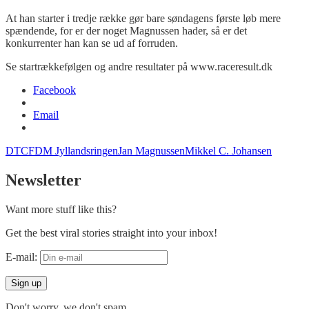
At han starter i tredje række gør bare søndagens første løb mere
spændende, for er der noget Magnussen hader, så er det
konkurrenter han kan se ud af forruden.
Se startrækkefølgen og andre resultater på www.raceresult.dk
Facebook
Email
DTC
FDM Jyllandsringen
Jan Magnussen
Mikkel C. Johansen
Newsletter
Want more stuff like this?
Get the best viral stories straight into your inbox!
E-mail:
Don't worry, we don't spam