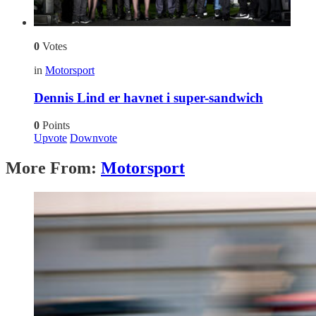
0
Votes
in
Motorsport
Dennis Lind er havnet i super-sandwich
0
Points
Upvote
Downvote
More From:
Motorsport