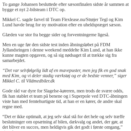
To gange Johansen besluttede efter sæsonfinalen sidste år sammen at
bygge et nyt 2-bilsteam i DTC op.
Mikkel C. sagde farvel til Team Flexlease.nu/Strøjer Tegl og Kim
Lund havde brug for ny motivation efter en uheldspræget sæson.
Glæden var stor fra begge sider og forventningerne ligeså.
Men en uge før den sidste test inden åbningsløbet på FDM
Jyllandsringen i denne weekend meddelte Kim Lund, at han ikke
kunne magten opgaven, og så sig nødsaget til at trække sig fra
samarbejdet.
“Det var selvfølgelig lidt af en mavepuster, men jeg fik en god snak
med Kim, og vi deler stadig værkstøj og er de bedste venner,” siger
Mikkel C. til Vildmedbiler.dk
Gode råd var dyre for Slagelse-køreren, men trods de svære odds,
fik han stablet et team på benene og i Superpole ved DTC-åbningen
viste han med femtehurtigste tid, at han er en kører, de andre skal
regne med.
“Det er ikke optimalt, at jeg selv skal stå for det hele og selv træffe
beslutninger om opsætning af bilen, dækvalg og andet, der gør, at
det bliver en succes, men heldigvis gik det godt i første omgang,”