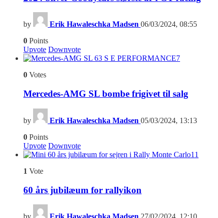
by
Erik Hawaleschka Madsen
06/03/2024, 08:55
0
Points
Upvote
Downvote
7
0
Votes
Mercedes-AMG SL bombe frigivet til salg
by
Erik Hawaleschka Madsen
05/03/2024, 13:13
0
Points
Upvote
Downvote
11
1
Vote
60 års jubilæum for rallyikon
by
Erik Hawaleschka Madsen
27/02/2024, 12:10