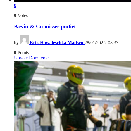
9
0
Votes
Kevin & Co misser podiet
by
Erik Hawaleschka Madsen
28/01/2025, 08:33
0
Points
Upvote
Downvote