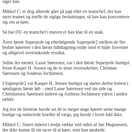
siger han.
Mikkel C. er dog allerede gået på jagt efter en teamchef, der kan
styre teamet og træffe de rigtige beslutninger, så han kan koncentrere
sig om at køre.
Så har DU en teamchef i maven er han klar til en snak.
Årets første Superpole og efterfølgende Superpole2 mellem de fire
bedste kørerere i den første tidtdtagning endte med et både forventet
og alligevel overraskende resultat.
Sidste års mester, Lasse Sørensen, var i den første Superpole hurtigst
foran Kasper H. Jensen og de to store overraskelser, Christian
Sørensen og Andreas Jochimsen.
I Superpole2 var Kasper H. Jensen hurtigst og starter derfor forrest i
søndagens første løb – med Lasse Sørensen ved sin side og
Christiansen Sørensen inderst og Andreas Jochimsen yderst i anden
række.
Jeg tror de færreste havde set de to meget unge kørere sætte mange
hurtige og rutinerede kræfter til vægs, jeg havde i hvert fald ikke.
Mikkel C. Starer inderst i tredje række ved siden af Jan Magnussen,
der ikke kunne få sin racer til at køre, som han ønskede.