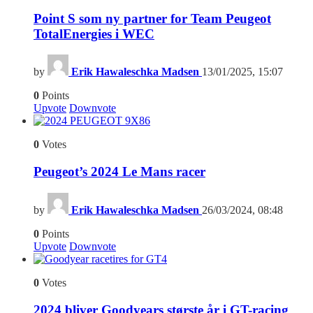
Point S som ny partner for Team Peugeot
TotalEnergies i WEC
by
Erik Hawaleschka Madsen
13/01/2025, 15:07
0
Points
Upvote
Downvote
6
0
Votes
Peugeot’s 2024 Le Mans racer
by
Erik Hawaleschka Madsen
26/03/2024, 08:48
0
Points
Upvote
Downvote
4
0
Votes
2024 bliver Goodyears største år i GT-racing