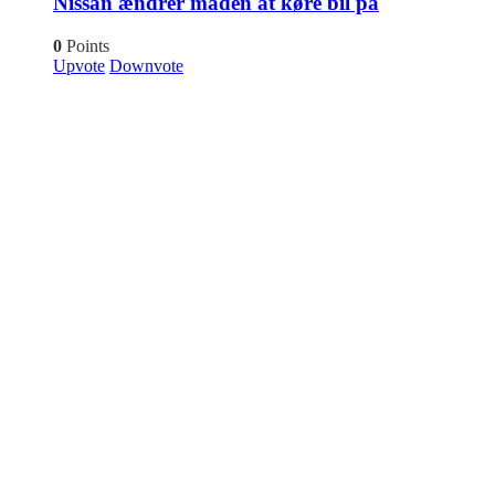
Nissan ændrer måden at køre bil på
0
Points
Upvote
Downvote