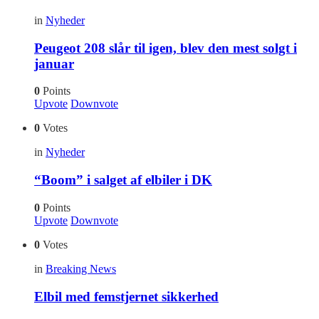
in
Nyheder
Peugeot 208 slår til igen, blev den mest solgt i
januar
0
Points
Upvote
Downvote
0
Votes
in
Nyheder
“Boom” i salget af elbiler i DK
0
Points
Upvote
Downvote
0
Votes
in
Breaking News
Elbil med femstjernet sikkerhed