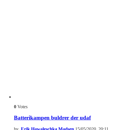
0
Votes
Batterikampen buldrer der udaf
by
Erik Hawaleschka Madsen
15/05/2020, 20:11