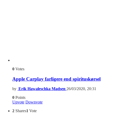
0
Votes
Apple Carplay farligere end spirituskørsel
by
Erik Hawaleschka Madsen
26/03/2020, 20:31
0
Points
Upvote
Downvote
2
Shares
1
Vote