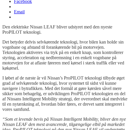
Facebook
Email
Den elektriske Nissan LEAF bliver udstyret med den nyeste
ProPILOT teknologi.
Det betyder delvis selvkørende teknologi, hvor bilen kan holde sin
vognbane og afstand til forankørende bil på motorvejen.
Teknologien aktiveres via tryk på en enkelt knap, som kontrollerer
styring, acceleration og nedbremsning i en enkelt vognbane på
motorvejen for at aflaste føreren med kørsel i stærk traffik eller ved
køkørsel.
I løbet af de næste år vil Nissan’s ProPILOT teknologi tilbyde øget
grad af selvkørende teknologi, hvor systemet til sidst vil kunne
navigere i bytrafikken. Med det formål at gøre kørslen såvel mere
sikker som behagelig, er udviklingen ProPILOT teknologien en del
af Nissans Intelligent Mobility strategi, der overordnet skal medvirke
til en nytænkning af, hvordan biler føres, er drevet samt integreret i
vores samfund.
“Som et levende bevis på Nissan Intelligent Mobility, bliver den nye
Nissan LEAF den mest avancerede, tilgængelige elbil på markedet
idag. ProPILOT teknologi på den nye Nissan LEAF vil understøtte