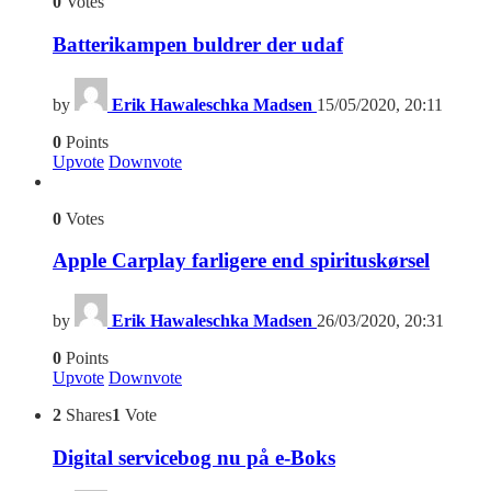
0
Votes
Batterikampen buldrer der udaf
by
Erik Hawaleschka Madsen
15/05/2020, 20:11
0
Points
Upvote
Downvote
0
Votes
Apple Carplay farligere end spirituskørsel
by
Erik Hawaleschka Madsen
26/03/2020, 20:31
0
Points
Upvote
Downvote
2
Shares
1
Vote
Digital servicebog nu på e-Boks