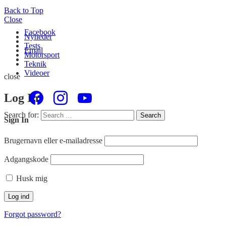
Back to Top
Close
Facebook
Nyheder
Tests
Email
Motorsport
Teknik
Videoer
close
Log In
Search for:
Search
Sign In
Brugernavn eller e-mailadresse
Adgangskode
Husk mig
Forgot password?