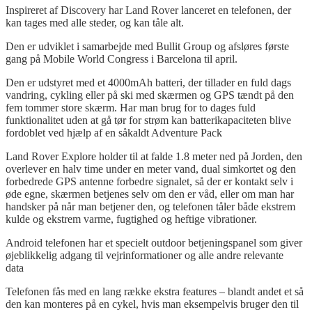
Inspireret af Discovery har Land Rover lanceret en telefonen, der
kan tages med alle steder, og kan tåle alt.
Den er udviklet i samarbejde med Bullit Group og afsløres første
gang på Mobile World Congress i Barcelona til april.
Den er udstyret med et 4000mAh batteri, der tillader en fuld dags
vandring, cykling eller på ski med skærmen og GPS tændt på den
fem tommer store skærm. Har man brug for to dages fuld
funktionalitet uden at gå tør for strøm kan batterikapaciteten blive
fordoblet ved hjælp af en såkaldt Adventure Pack
Land Rover Explore holder til at falde 1.8 meter ned på Jorden, den
overlever en halv time under en meter vand, dual simkortet og den
forbedrede GPS antenne forbedre signalet, så der er kontakt selv i
øde egne, skærmen betjenes selv om den er våd, eller om man har
handsker på når man betjener den, og telefonen tåler både ekstrem
kulde og ekstrem varme, fugtighed og heftige vibrationer.
Android telefonen har et specielt outdoor betjeningspanel som giver
øjeblikkelig adgang til vejrinformationer og alle andre relevante
data
Telefonen fås med en lang række ekstra features – blandt andet et så
den kan monteres på en cykel, hvis man eksempelvis bruger den til