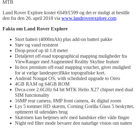
MTB
Land Rover Explore koster €649/£599 og det er muligt at bestille
den fra den 26. april 2018 via
www.landroverexplore.com
Fakta om Land Rover
Explore
Stort batteri (4000mAh) plus add-on batteri pakke
Støv og vand resistent
Drop-proof op til 1.8 meter
Detaljeret off-road topographical mapping muligheder fra
ViewRanger med Augmented Reality Skyline feature
In-box premium off-road mapping voucher, giver mulighed
for at vælge landespecifikke topografiske kort.
Android Nougat OS, with scheduled upgrade to Oreo
4GB RAM og 64GB ROM
Deca-core 2.6GHz 64 bit MTK Helio X27 chipset med dual
SIM functionality
16MP rear camera, 8MP front camera, 4x digital zoom
Lys 5 tommer HD skærm, Corning Gorilla Glass 5 beskyttet,
optimeret til udendørs brug
Skærmen kan betjenes selv med handsker eller våde fingre
Night red filter mode bevarer den naturlige vision om natten