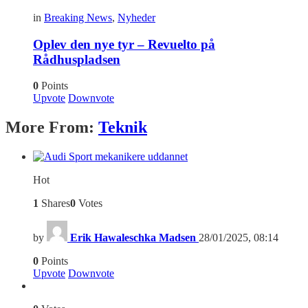
in
Breaking News
,
Nyheder
Oplev den nye tyr – Revuelto på
Rådhuspladsen
0
Points
Upvote
Downvote
More From:
Teknik
Hot
1
Shares
0
Votes
by
Erik Hawaleschka Madsen
28/01/2025, 08:14
0
Points
Upvote
Downvote