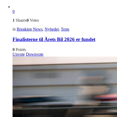
0
1
Shares
0
Votes
in
Breaking News
,
Nyheder
,
Tests
Finalisterne til Årets Bil 2026 er fundet
0
Points
Upvote
Downvote