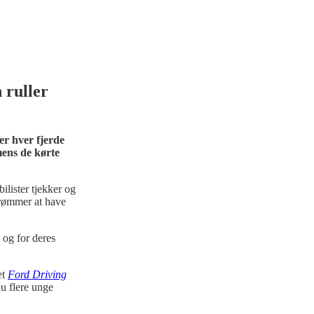
 ruller
er hver fjerde
mens de kørte
ilister tjekker og
drømmer at have
 og for deres
et
Ford Driving
nu flere unge