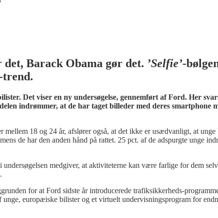
r det, Barack Obama gør det.
’Selfie’
-bølgen
-trend.
ister. Det viser en ny undersøgelse, gennemført af Ford. Her svar
delen indrømmer, at de har taget billeder med deres smartphone 
ellem 18 og 24 år, afslører også, at det ikke er usædvanligt, at unge b
mens de har den anden hånd på rattet. 25 pct. af de adspurgte unge in
r i undersøgelsen medgiver, at aktiviteterne kan være farlige for dem selv
.
baggrunden for at Ford sidste år introducerede trafiksikkerheds-programm
 unge, europæiske bilister og et virtuelt undervisningsprogram for end