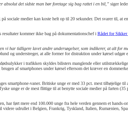
 absolut det sidste man bør foretage sig bag rattet i en bil,”
siger lede
 på sociale medier kan koste helt op til 20 sekunder. Det svarer til, at en
s resultater kommer ikke bag på dokumentationschef i
Rådet for Sikker
en vi har tidligere lavet andre undersøgelser, som indikerer, at alt for 
lund og understreger, at alle former for distraktion under kørsel udgør e
lle dødsulykker i trafikken skyldes bilisters manglende eller utilstrækk
til brugen af smartphones under kørsel eftersom det kræver en dommerke
ges smartphone-vaner. Britiske unge er med 33 pct. mest tilbøjelige til a
ske unge er de mest flittige til at benytte sociale medier på farten (35 
iden, har ført mere end 100.000 unge fra hele verden gennem et hands-o
l videre udrullet i Belgien, Frankrig, Tyskland, Italien, Rumænien, Sp