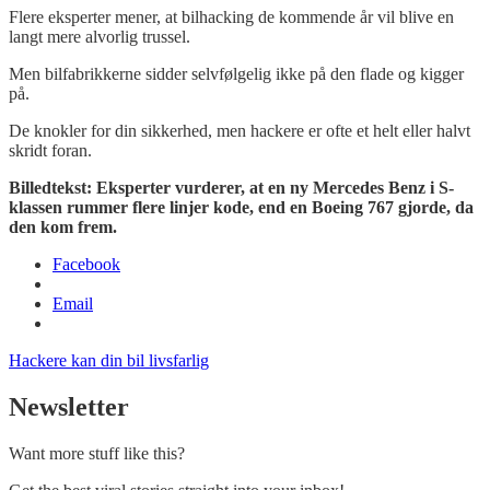
Flere eksperter mener, at bilhacking de kommende år vil blive en
langt mere alvorlig trussel.
Men bilfabrikkerne sidder selvfølgelig ikke på den flade og kigger
på.
De knokler for din sikkerhed, men hackere er ofte et helt eller halvt
skridt foran.
Billedtekst: Eksperter vurderer, at en ny Mercedes Benz i S-
klassen rummer flere linjer kode, end en Boeing 767 gjorde, da
den kom frem.
Facebook
Email
Hackere kan din bil livsfarlig
Newsletter
Want more stuff like this?