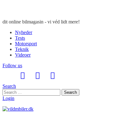
dit online bilmagasin - vi véd lidt mere!
Nyheder
Tests
Motorsport
Teknik
Videoer
Follow us
Search
Search
Search
for:
Login