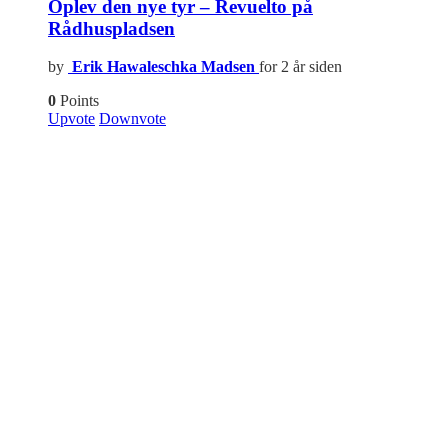
Oplev den nye tyr – Revuelto på
Rådhuspladsen
by
Erik Hawaleschka Madsen
for 2 år siden
0
Points
Upvote
Downvote