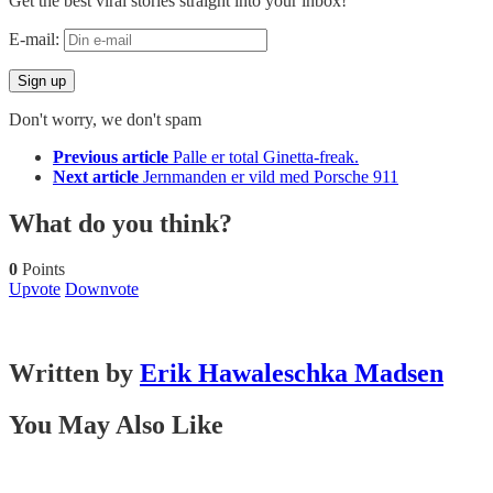
Get the best viral stories straight into your inbox!
E-mail:
Don't worry, we don't spam
See
Previous article
Palle er total Ginetta-freak.
more
Next article
Jernmanden er vild med Porsche 911
What do you think?
0
Points
Upvote
Downvote
Written by
Erik Hawaleschka Madsen
You May Also Like