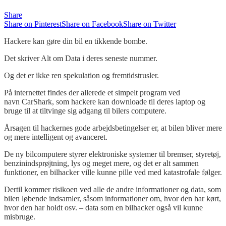
Share
Share on Pinterest
Share on Facebook
Share on Twitter
Hackere kan gøre din bil en tikkende bombe.
Det skriver Alt om Data i deres seneste nummer.
Og det er ikke ren spekulation og fremtidstrusler.
På internettet findes der allerede et simpelt program ved
navn CarShark, som hackere kan downloade til deres laptop og
bruge til at tiltvinge sig adgang til bilers computere.
Årsagen til hackernes gode arbejdsbetingelser er, at bilen bliver mere
og mere intelligent og avanceret.
De ny bilcomputere styrer elektroniske systemer til bremser, styretøj,
benzinindsprøjtning, lys og meget mere, og det er alt sammen
funktioner, en bilhacker ville kunne pille ved med katastrofale følger.
Dertil kommer risikoen ved alle de andre informationer og data, som
bilen løbende indsamler, såsom informationer om, hvor den har kørt,
hvor den har holdt osv. – data som en bilhacker også vil kunne
misbruge.