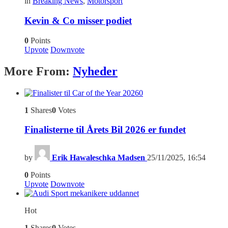
in
Breaking News
,
Motorsport
Kevin & Co misser podiet
0
Points
Upvote
Downvote
More From:
Nyheder
0
1
Shares
0
Votes
Finalisterne til Årets Bil 2026 er fundet
by
Erik Hawaleschka Madsen
25/11/2025, 16:54
0
Points
Upvote
Downvote
Hot
1
Shares
0
Votes