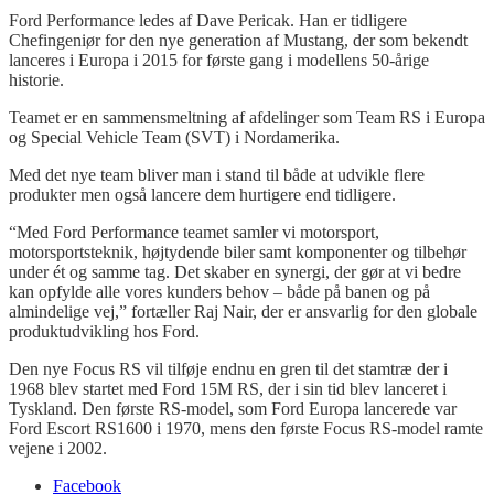
Ford Performance ledes af Dave Pericak. Han er tidligere
Chefingeniør for den nye generation af Mustang, der som bekendt
lanceres i Europa i 2015 for første gang i modellens 50-årige
historie.
Teamet er en sammensmeltning af afdelinger som Team RS i Europa
og Special Vehicle Team (SVT) i Nordamerika.
Med det nye team bliver man i stand til både at udvikle flere
produkter men også lancere dem hurtigere end tidligere.
“Med Ford Performance teamet samler vi motorsport,
motorsportsteknik, højtydende biler samt komponenter og tilbehør
under ét og samme tag. Det skaber en synergi, der gør at vi bedre
kan opfylde alle vores kunders behov – både på banen og på
almindelige vej,” fortæller Raj Nair, der er ansvarlig for den globale
produktudvikling hos Ford.
Den nye Focus RS vil tilføje endnu en gren til det stamtræ der i
1968 blev startet med Ford 15M RS, der i sin tid blev lanceret i
Tyskland. Den første RS-model, som Ford Europa lancerede var
Ford Escort RS1600 i 1970, mens den første Focus RS-model ramte
vejene i 2002.
Facebook