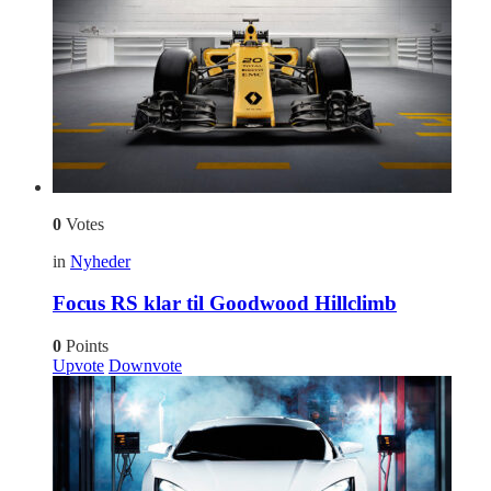
0
Votes
in
Nyheder
Focus RS klar til Goodwood Hillclimb
0
Points
Upvote
Downvote