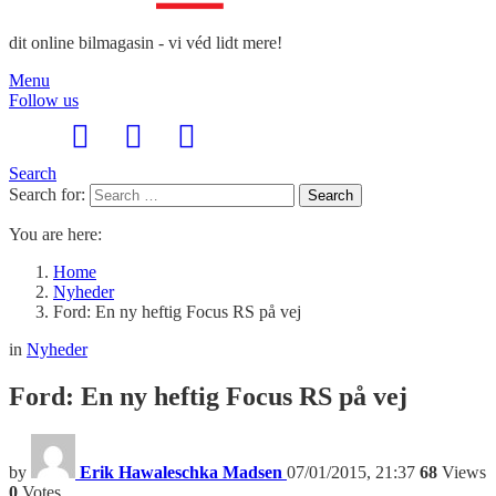
dit online bilmagasin - vi véd lidt mere!
Menu
Follow us
Search
Search for:
Search
You are here:
Home
Nyheder
Ford: En ny heftig Focus RS på vej
in
Nyheder
Ford: En ny heftig Focus RS på vej
by
Erik Hawaleschka Madsen
07/01/2015, 21:37
68
Views
0
Votes