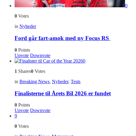
0
0
Votes
in
Nyheder
Ford går fart-amok med ny Focus RS
0
Points
Upvote
Downvote
0
1
Shares
0
Votes
in
Breaking News
,
Nyheder
,
Tests
Finalisterne til Årets Bil 2026 er fundet
0
Points
Upvote
Downvote
9
0
Votes