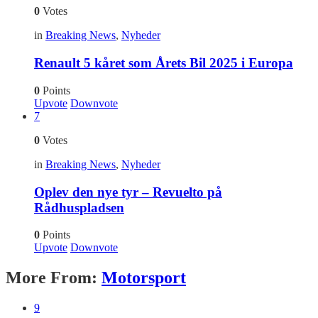
0
Votes
in
Breaking News
,
Nyheder
Renault 5 kåret som Årets Bil 2025 i Europa
0
Points
Upvote
Downvote
7
0
Votes
in
Breaking News
,
Nyheder
Oplev den nye tyr – Revuelto på
Rådhuspladsen
0
Points
Upvote
Downvote
More From:
Motorsport
9