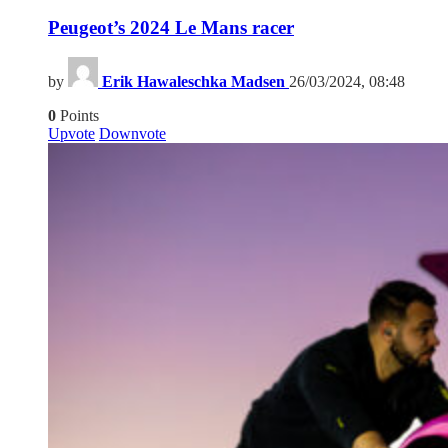
Peugeot’s 2024 Le Mans racer
by
Erik Hawaleschka Madsen
26/03/2024, 08:48
0
Points
Upvote
Downvote