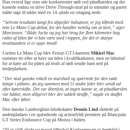
Han overså lige som otte konkurrenter rødt ved
pitudkørslen
og det
kostede endnu en drive
Drive
Through-straf på to minutter og parret
måtte tage til takke med en 14.-plads en omgang nede.
“
Selvom resultatet langt fra afspejler indsatsen, er jeg tilfreds med
min Le Mans Cup-debut, for det handler nemlig om at lære,” siger
Marcussen. “Både
Jocke
og jeg har brug for flere kilometer bag
rattet af bilen før vi kan være med i toppen, for det er skarpe
modstandere vi er oppe imod!
I serien
Le Mans Cup
blev Ferrari GT3-køreren
Mikkel
Mac
nummer tre efter at have sat tiden i kvalifikationen, men en tidsstraf
for at køre ud fra
pitten
på trods af rødt
sendte ham ned på
tredjepladsen.
“
Der stod ganske enkelt en
marshall
og spærrede for den røde
lampe i
pitlane
, da jeg sammen med 11 andre biler blev sendt ud
efter kørerskifte. Det var åbenlyst, at ingen kunne se, at
pitudkørslen
var lukket, men alligevel blev der uddelt straffe,
” sagde en skuffet
Mac efter løbet.
Den danske Lamborghini-fabrikskører
Dennis Lind
sluttede på
andenpladaen
i en spændende og
actionfyldt
premiere på
Blancpain
GT Series Endurance Cup på Monza i Italien.
“Vi er vildt glade og meget tilfredse! Konkurrencen er benhård i