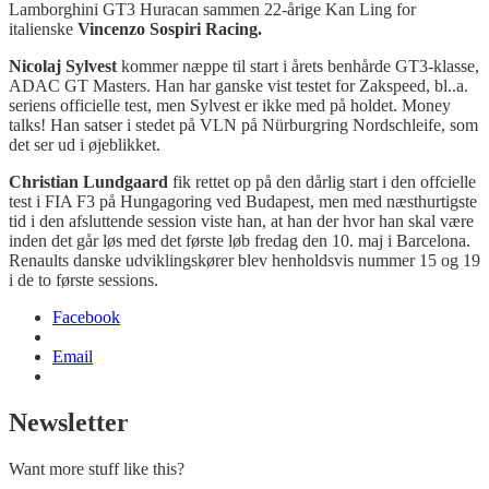
Lamborghini GT3 Huracan sammen 22-årige Kan Ling for
italienske
Vincenzo Sospiri Racing.
Nicolaj Sylvest
kommer næppe til start i årets benhårde GT3-klasse,
ADAC GT Masters. Han har ganske vist testet for Zakspeed, bl..a.
seriens officielle test, men Sylvest er ikke med på holdet. Money
talks!
Han satser i stedet på VLN på Nürburgring Nordschleife, som
det ser ud i øjeblikket.
Christian Lundgaard
fik rettet op på den dårlig start i den offcielle
test i FIA F3 på Hungagoring ved Budapest, men med næsthurtigste
tid i den afsluttende session viste han, at han der hvor han skal være
inden det går løs med det første løb fredag den 10. maj i Barcelona.
Renaults danske udviklingskører blev henholdsvis nummer 15 og 19
i de to første sessions.
Facebook
Email
Newsletter
Want more stuff like this?