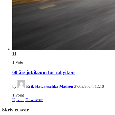
11
1
Vote
60 års jubilæum for rallyikon
by
Erik Hawaleschka Madsen
27/02/2024, 12:10
1
Point
Upvote
Downvote
Skriv et svar