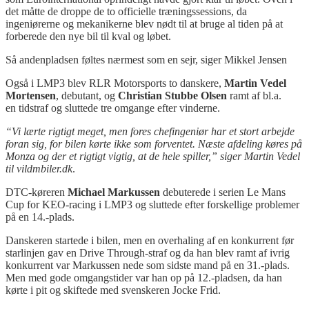
det måtte de droppe de to officielle træningssessions, da
ingeniørerne og mekanikerne blev nødt til at bruge al tiden på at
forberede den nye bil
til kval og løbet
.
Så andenpladsen føltes nærmest som en sejr
, siger Mikkel Jensen
Også i LMP3 blev RLR Motorsports to danskere,
Martin Vedel
Morten
sen
, debutant, og
Christian Stubbe Olsen
ramt af
bl
.a.
en
tidstraf og sluttede tre omgange efter vinderne.
“Vi lærte rigtigt meget, men fores chefingeniør har et stort arbejde
foran sig, for bilen kørte ikke som forventet. Næste afdeling køres på
Monza og der et rigtigt vigtig, at de hele spiller,” siger Martin Vedel
til vildmbiler.dk
.
DTC-køreren
Michael Markussen
debuterede i serien Le Mans
Cup for KEO-
racing
i LMP3 og sluttede efter forskellige problemer
på en 14.-plads.
Danskeren startede i bilen, men en overhaling af en konkurrent før
starlinjen
gav en
Drive Through-straf
og da han blev ramt af ivrig
konkurrent var Markussen nede som sidste mand på en 31.-plads.
Men med gode omgangstider var han op på 12.-pladsen, da han
kørte i
pit
og skiftede med svenskeren Jocke Frid.