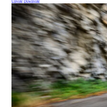
Upvote
Downvote