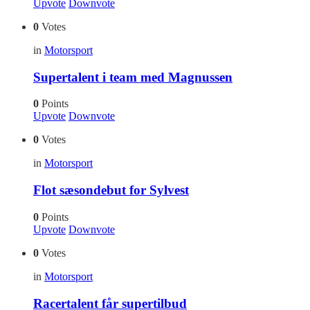
Upvote
Downvote
0
Votes
in
Motorsport
Supertalent i team med Magnussen
0
Points
Upvote
Downvote
0
Votes
in
Motorsport
Flot sæsondebut for Sylvest
0
Points
Upvote
Downvote
0
Votes
in
Motorsport
Racertalent får supertilbud