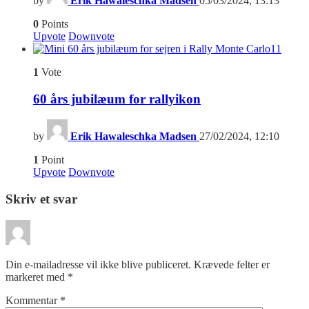
by
Erik Hawaleschka Madsen
05/03/2024, 13:13
0
Points
Upvote
Downvote
11
1
Vote
60 års jubilæum for rallyikon
by
Erik Hawaleschka Madsen
27/02/2024, 12:10
1
Point
Upvote
Downvote
Skriv et svar
Din e-mailadresse vil ikke blive publiceret.
Krævede felter er
markeret med
*
Kommentar
*