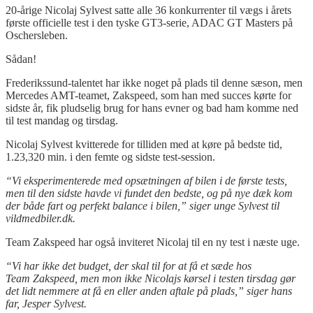
20-årige Nicolaj Sylvest satte alle 36 konkurrenter til vægs i årets
første officielle test i den tyske GT3-serie, ADAC GT Masters på
Oschersleben.
Sådan!
Frederikssund-talentet har ikke noget på plads til denne sæson, men
Mercedes AMT-teamet, Zakspeed, som han med succes kørte for
sidste år, fik pludselig brug for hans evner og bad ham komme ned
til test mandag og tirsdag.
Nicolaj Sylvest kvitterede for tilliden med at køre på bedste tid,
1.23,320 min. i den femte og sidste test-session.
“Vi eksperimenterede med opsætningen af bilen i de første tests,
men til den sidste
havde vi fundet den bedste, og på nye dæk
kom
der både fart og perfekt balance i bilen,” siger unge Sylvest til
vildmedbiler
.dk.
Team Zakspeed har også inviteret Nicolaj til en ny test i næste uge.
“Vi har ikke det budget, der skal til for at få et sæde hos
Team
Zakspeed
, men mon ikke Nicolajs kørsel i testen tirsdag gør
det lidt nemmere at få en eller anden aftale på plads,” siger hans
far, Jesper
Sylvest.