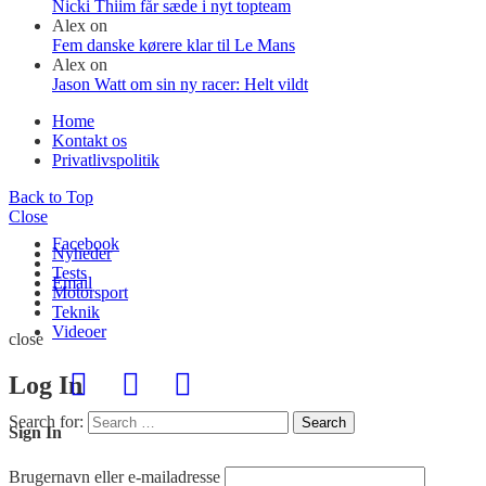
Nicki Thiim får sæde i nyt topteam
Alex
on
Fem danske kørere klar til Le Mans
Alex
on
Jason Watt om sin ny racer: Helt vildt
Home
Kontakt os
Privatlivspolitik
Back to Top
Close
Facebook
Nyheder
Tests
Email
Motorsport
Teknik
Videoer
close
Log In
Search for:
Search
Sign In
Brugernavn eller e-mailadresse