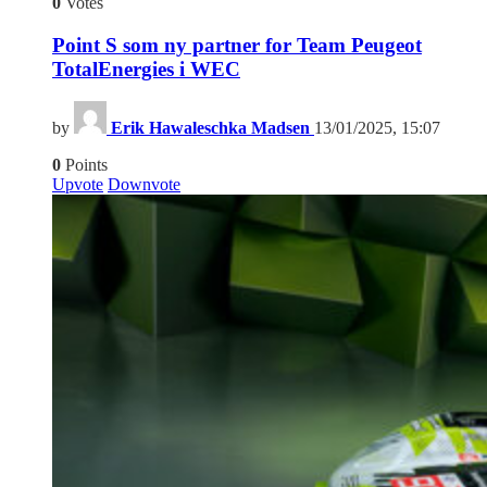
0
Votes
Point S som ny partner for Team Peugeot
TotalEnergies i WEC
by
Erik Hawaleschka Madsen
13/01/2025, 15:07
0
Points
Upvote
Downvote