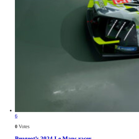
6
0
Votes
Peugeot’s 2024 Le Mans racer