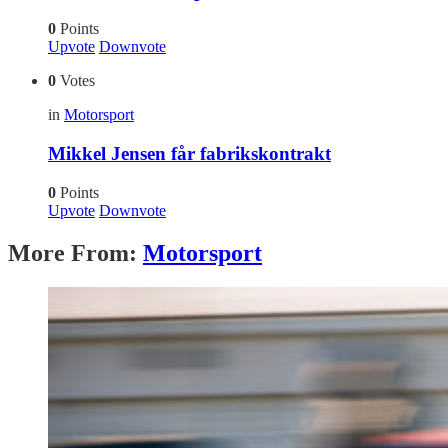
0
Points
Upvote
Downvote
0
Votes
in
Motorsport
Mikkel Jensen får fabrikskontrakt
0
Points
Upvote
Downvote
More From:
Motorsport