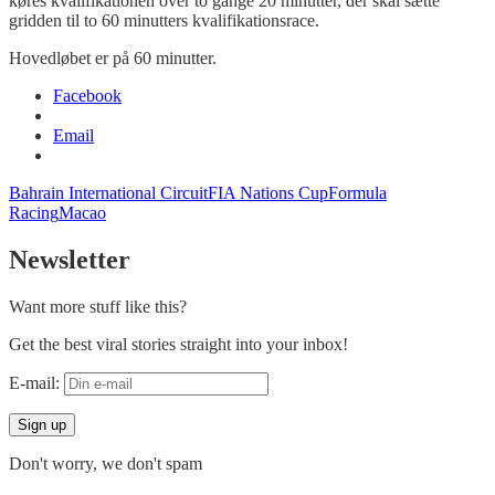
køres kvalifikationen over to gange 20 minutter, der skal sætte
gridden til to 60 minutters kvalifikationsrace.
Hovedløbet er på 60 minutter.
Facebook
Email
Bahrain International Circuit
FIA Nations Cup
Formula
Racing
Macao
Newsletter
Want more stuff like this?
Get the best viral stories straight into your inbox!
E-mail:
Don't worry, we don't spam