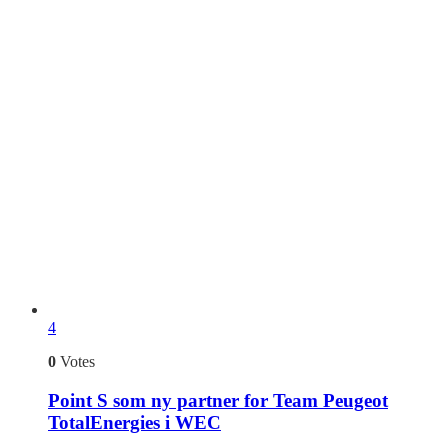
4
0
Votes
Point S som ny partner for Team Peugeot
TotalEnergies i WEC