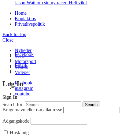
Jason Watt om sin ny racer: Helt vildt
Home
Kontakt os
Privatlivspolitik
Back to Top
Close
Nyheder
Facebook
Tests
Motorsport
Email
Teknik
Videoer
Log In
facebook
instagram
youtube
Sign In
Search for:
Search
Brugernavn eller e-mailadresse
Adgangskode
Husk mig