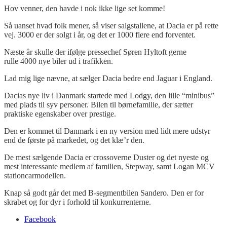
Hov venner, den havde i nok ikke lige set komme!
Så uanset hvad folk mener, så viser salgstallene, at Dacia er på rette
vej. 3000 er der solgt i år, og det er 1000 flere end forventet.
Næste år skulle der ifølge pressechef Søren Hyltoft gerne
rulle 4000 nye biler ud i trafikken.
Lad mig lige nævne, at sælger Dacia bedre end Jaguar i England.
Dacias nye liv i Danmark startede med Lodgy, den lille “minibus”
med plads til syv personer. Bilen til børnefamilie, der sætter
praktiske egenskaber over prestige.
Den er kommet til Danmark i en ny version med lidt mere udstyr
end de første på markedet, og det klæ’r den.
De mest sælgende Dacia er crossoverne Duster og det nyeste og
mest interessante medlem af familien, Stepway, samt Logan MCV
stationcarmodellen.
Knap så godt går det med B-segmentbilen Sandero. Den er for
skrabet og for dyr i forhold til konkurrenterne.
Facebook