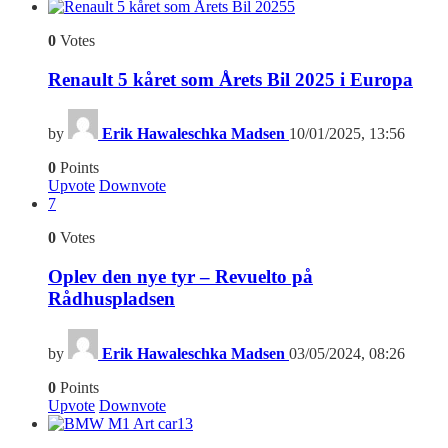
5
0
Votes
Renault 5 kåret som Årets Bil 2025 i Europa
by
Erik Hawaleschka Madsen
10/01/2025, 13:56
0
Points
Upvote
Downvote
7
0
Votes
Oplev den nye tyr – Revuelto på
Rådhuspladsen
by
Erik Hawaleschka Madsen
03/05/2024, 08:26
0
Points
Upvote
Downvote
13