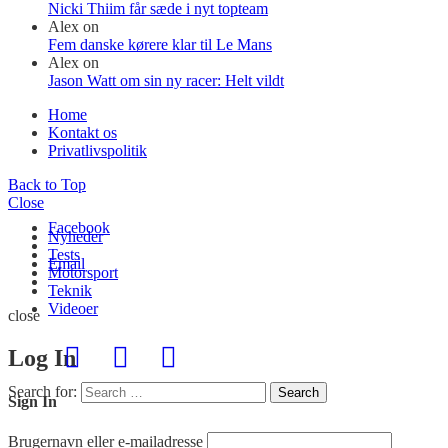
Nicki Thiim får sæde i nyt topteam
Alex
on
Fem danske kørere klar til Le Mans
Alex
on
Jason Watt om sin ny racer: Helt vildt
Home
Kontakt os
Privatlivspolitik
Back to Top
Close
Facebook
Nyheder
Tests
Email
Motorsport
Teknik
Videoer
close
Log In
Search for:
Search
Sign In
Brugernavn eller e-mailadresse