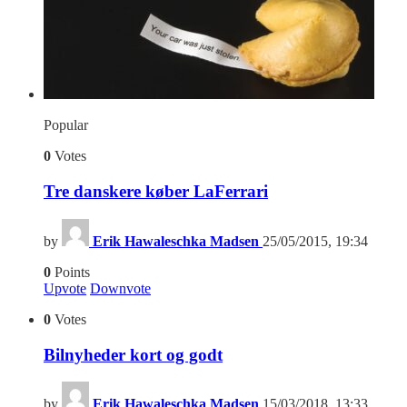
Popular
0
Votes
Tre danskere køber LaFerrari
by
Erik Hawaleschka Madsen
25/05/2015, 19:34
0
Points
Upvote
Downvote
0
Votes
Bilnyheder kort og godt
by
Erik Hawaleschka Madsen
15/03/2018, 13:33