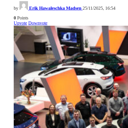
by
Erik Hawaleschka Madsen
25/11/2025, 16:54
0
Points
Upvote
Downvote