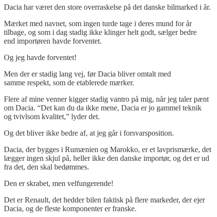
Dacia har været den store overraskelse på det danske bilmarked i år.
Mærket med navnet, som ingen turde tage i deres mund for år
tilbage, og som i dag stadig ikke klinger helt godt, sælger bedre
end importøren havde forventet.
Og jeg havde forventet!
Men der er stadig lang vej, før Dacia bliver omtalt med
samme respekt, som de etablerede mærker.
Flere af mine venner kigger stadig vantro på mig, når jeg taler pænt
om Dacia. “Det kan du da ikke mene, Dacia er jo gammel teknik
og tvivlsom kvalitet,” lyder det.
Og det bliver ikke bedre af, at jeg går i forsvarsposition.
Dacia, der bygges i Rumænien og Marokko, er et lavprismærke, det
lægger ingen skjul på, heller ikke den danske importør, og det er ud
fra det, den skal bedømmes.
Den er skrabet, men velfungerende!
Det er Renault, det hedder bilen faktisk på flere markeder, der ejer
Dacia, og de fleste komponenter er franske.