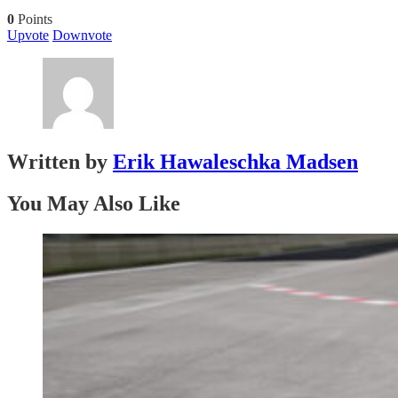
0
Points
Upvote
Downvote
Written by
Erik Hawaleschka Madsen
You May Also Like