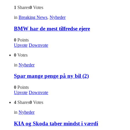
1
Shares
0
Votes
in
Breaking News
,
Nyheder
BMW har de mest tilfredse ejere
0
Points
Upvote
Downvote
0
Votes
in
Nyheder
Spar mange penge på ny bil (2)
0
Points
Upvote
Downvote
4
Shares
0
Votes
in
Nyheder
KIA og Skoda taber mindst i værdi