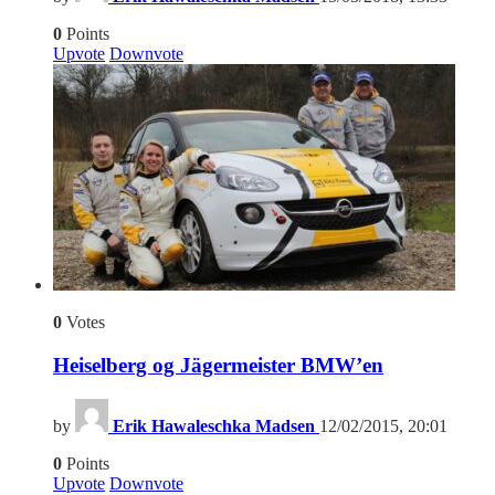
0
Points
Upvote
Downvote
0
Votes
Heiselberg og Jägermeister BMW’en
by
Erik Hawaleschka Madsen
12/02/2015, 20:01
0
Points
Upvote
Downvote