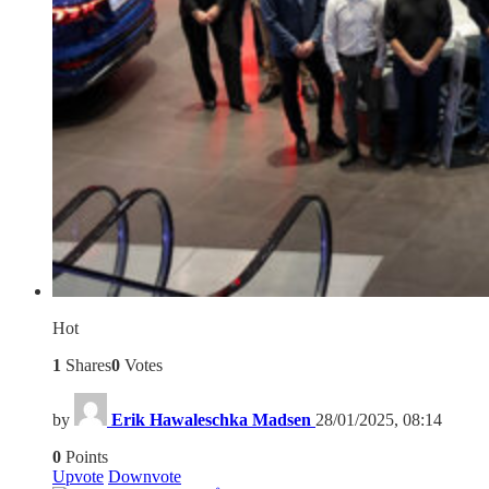
Hot
1
Shares
0
Votes
by
Erik Hawaleschka Madsen
28/01/2025, 08:14
0
Points
Upvote
Downvote