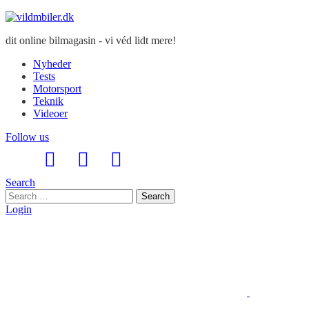
dit online bilmagasin - vi véd lidt mere!
Nyheder
Tests
Motorsport
Teknik
Videoer
Follow us
Search
Search
Search
for:
Login