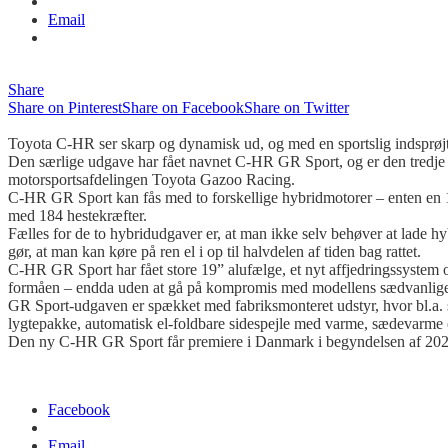
Email
Share
Share on Pinterest
Share on Facebook
Share on Twitter
Toyota C-HR ser skarp og dynamisk ud, og med en sportslig indsprø
Den særlige udgave har fået navnet C-HR GR Sport, og er den tredje b
motorsportsafdelingen Toyota
Gazoo
Racing.
C-HR GR Sport kan fås med to forskellige hybridmotorer – enten en 1.8
med 184 hestekræfter.
Fælles for de to hybridudgaver er, at man ikke selv behøver at lade hyb
gør, at man kan køre på ren el i op til halvdelen af tiden bag rattet.
C-HR GR Sport har fået
store 19” alufælge
, et nyt affjedringssystem
formåen – endda uden at gå på kompromis med modellens sædvanlige
GR Sport-udgaven er spækket med fabriksmonteret udstyr, hvor
bl
.a.
lygtepakke, automatisk el-foldbare sidespejle med varme, sædevarme
Den ny C-HR GR Sport får premiere i Danmark i begyndelsen af 2021, h
Facebook
Email