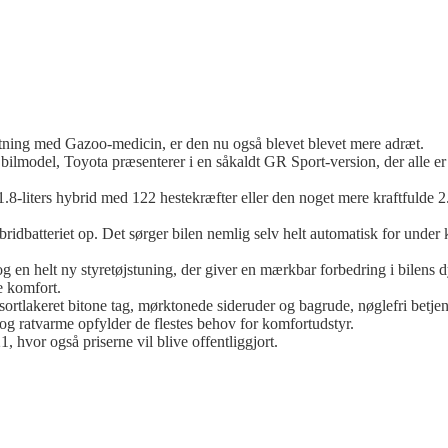
jtning med
Gazoo
-medicin, er den nu også blevet blevet mere adræt.
ilmodel, Toyota præsenterer i en såkaldt GR Sport-version, der alle er 
-liters hybrid med 122 hestekræfter eller den noget mere kraftfulde 2.
ridbatteriet op. Det sørger bilen nemlig selv helt automatisk for under 
 og en helt ny styretøjstuning, der giver en mærkbar forbedring i bilens
 komfort.
 sortlakeret bitone tag, mørktonede sideruder og bagrude, nøglefri betj
 og
ratvarme
opfylder de flestes behov for komfortudstyr.
vor også priserne vil blive offentliggjort.