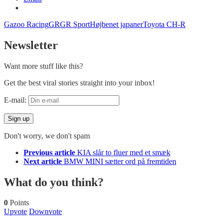
Gazoo Racing
GR
GR Sport
Højbenet japaner
Toyota CH-R
Newsletter
Want more stuff like this?
Get the best viral stories straight into your inbox!
E-mail:
Don't worry, we don't spam
See
Previous article
KIA slår to fluer med et smæk
more
Next article
BMW MINI sætter ord på fremtiden
What do you think?
0
Points
Upvote
Downvote