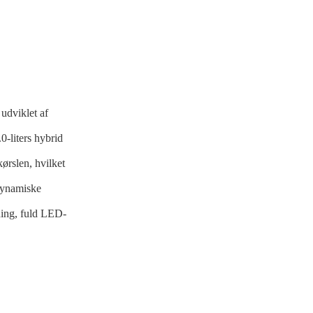
udviklet af
0-liters hybrid
kørslen, hvilket
 dynamiske
ening, fuld LED-