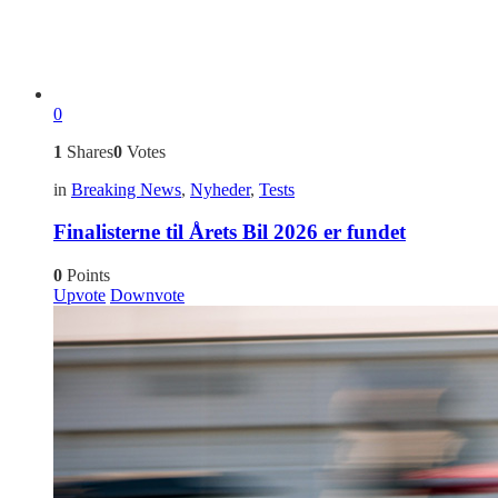
0
1
Shares
0
Votes
in
Breaking News
,
Nyheder
,
Tests
Finalisterne til Årets Bil 2026 er fundet
0
Points
Upvote
Downvote