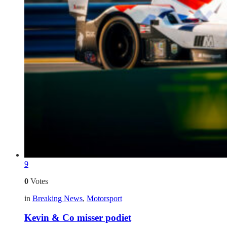
9
0
Votes
in
Breaking News
,
Motorsport
Kevin & Co misser podiet