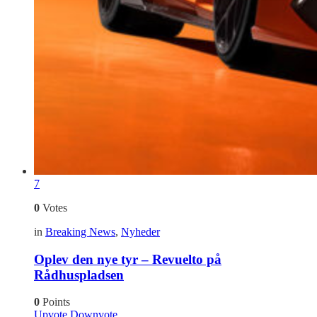
7
0
Votes
in
Breaking News
,
Nyheder
Oplev den nye tyr – Revuelto på
Rådhuspladsen
0
Points
Upvote
Downvote