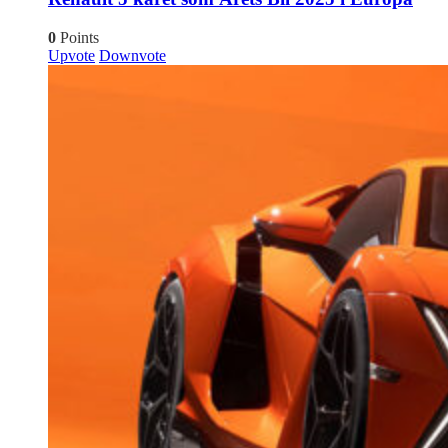
0
Points
Upvote
Downvote