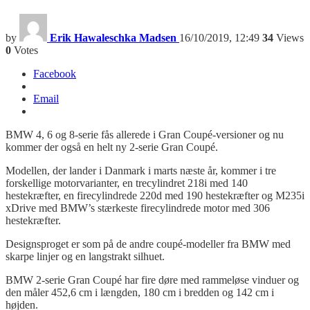
by
Erik Hawaleschka Madsen
16/10/2019, 12:49
34
Views
0
Votes
Facebook
Email
BMW
4, 6 og 8-serie fås allerede i
Gran Coupé-
versioner og nu
kommer der også en
helt ny 2-serie Gran Coupé
.
Modellen, der lander i Danmark i marts næste år, kommer i tre
forskellige motorvarianter,
en trecylindre
t
218i
med 140
hestekræfter, en firecylindrede
220d
med 190 hestekræfter og
M235i
xDrive
med BMW’s stærkeste firecylindrede motor med 306
hestekræfter.
Designsproget er som på de andre coupé-modeller fra BMW med
skarpe linjer og en langstrakt silhuet.
BMW 2-serie Gran Coupé har fire døre med rammeløse vinduer og
den måler 452
,
6
c
m i længden, 180
c
m i bredden og 142
c
m i
højden.