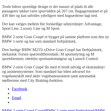
Trods
bilens sportslige design er der masser af plads til alle
passagerer takket være sporvidden på 267 cm. Bagagerummet er på
430 liter og kan udvides yderligere med bagsæderne lagt ned.
Der kan vælges mellem fire forskellige udstyrslinjer: Advantage,
Sport Line,
Luxury
Line og M Sport.
BMW 2-serie Gran Coupé er bygget på samme
platform
som den ny
BMW 1-serie og har som standard forhjulstræk.
Den hurtige BMW M235i
xDrive
Gran Coupé har firehjulstræk,
mekanisk
Torsen
spærredifferentiale, M sportsstyring og M
sportsbremser, ottetrins sportsautomatgear og
Launch
Control.
BMW 2-serie Gran Coupé fås med et bredt udvalg af ekstraudstyr
og assistentsystemer. Som standard har bilen advarsel for
vognbaneskift med aktiv vognbaneassistent samt automatisk
nødbremse med City
Braking
-funktion.
Facebook
Email
BMW 2-serie Grand Coupé
BMW 2-serie med firehjulstræk
BMW