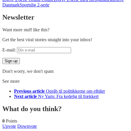
Danmark
Sportslig 2-serie
Newsletter
Want more stuff like this?
Get the best viral stories straight into your inbox!
E-mail:
Don't worry, we don't spam
See more
Previous article
Opråb til politikkerne om elbiler
Next article
Ny Yaris: Fra kedelig til frækkert
What do you think?
0
Points
Upvote
Downvote