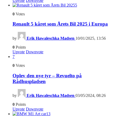
Upvote
Downvote
5
0
Votes
Renault 5 kåret som Årets Bil 2025 i Europa
by
Erik Hawaleschka Madsen
10/01/2025, 13:56
0
Points
Upvote
Downvote
7
0
Votes
Oplev den nye tyr – Revuelto på
Rådhuspladsen
by
Erik Hawaleschka Madsen
03/05/2024, 08:26
0
Points
Upvote
Downvote
13