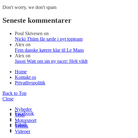
Don't worry, we don't spam
Seneste kommentarer
Poul Skivesen
on
Nicki Thiim får sæde i nyt topteam
Alex
on
Fem danske kørere klar til Le Mans
Alex
on
Jason Watt om sin ny racer: Helt vildt
Home
Kontakt os
Privatlivspolitik
Back to Top
Close
Nyheder
Facebook
Tests
Motorsport
Email
Teknik
Videoer