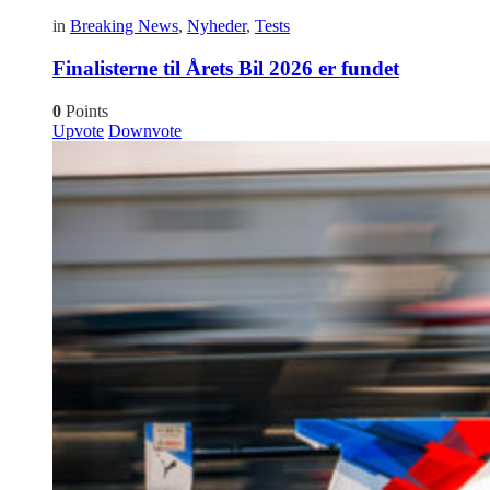
in
Breaking News
,
Nyheder
,
Tests
Finalisterne til Årets Bil 2026 er fundet
0
Points
Upvote
Downvote