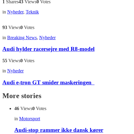
1
Shares
43
Views
0
Votes
in
Nyheder
,
Teknik
93
Views
0
Votes
in
Breaking News
,
Nyheder
Audi hylder racersejre med R8-model
55
Views
0
Votes
in
Nyheder
Audi e-tron GT smider maskeringen
More stories
46
Views
0
Votes
in
Motorsport
Audi-stop rammer ikke dansk kører