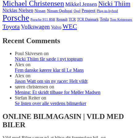
Michael Christensen
Nicki Thiim
Mikkel Jensen
Nicklas Nielsen
Nissan
Nissan Qashqai
Peugeot
Opel
Plug-in-hybrid
Porsche
Tesla
Renault
TCR
TCR Danmark
Tom Kristensen
Porsche 911 RSR
WEC
Toyota
Volkswagen
Volvo
Recent Comments
Poul Skivesen
on
Nicki Thiim får sæde i nyt topteam
Alex
on
Fem danske kørere klar til Le Mans
Alex
on
Jason Watt om sin ny racer: Helt vildt
søren christensen
on
Mening: Et skridt tilbage for Møller Madsen
Stefan Reiter
on
Se listen over alle verdens bilmærker
ONLINE BILMAGASIN | VILD MED
BILER
Vild med Biler satser på at blive dit foretrukne bil- og