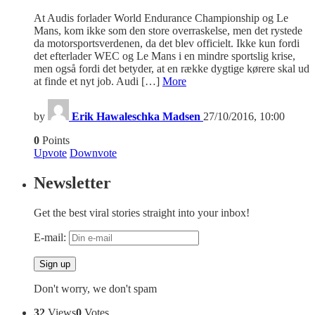
At Audis forlader World Endurance Championship og Le
Mans, kom ikke som den store overraskelse, men det rystede
da motorsportsverdenen, da det blev officielt. Ikke kun fordi
det efterlader WEC og Le Mans i en mindre sportslig krise,
men også fordi det betyder, at en række dygtige kørere skal ud
at finde et nyt job. Audi […]
More
by
Erik Hawaleschka Madsen
27/10/2016, 10:00
0
Points
Upvote
Downvote
Newsletter
Get the best viral stories straight into your inbox!
E-mail:
Don't worry, we don't spam
32
Views
0
Votes