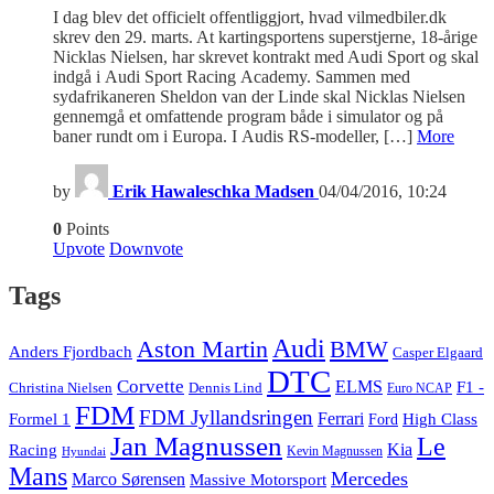
I dag blev det officielt offentliggjort, hvad vilmedbiler.dk
skrev den 29. marts. At kartingsportens superstjerne, 18-årige
Nicklas Nielsen, har skrevet kontrakt med Audi Sport og skal
indgå i Audi Sport Racing Academy. Sammen med
sydafrikaneren Sheldon van der Linde skal Nicklas Nielsen
gennemgå et omfattende program både i simulator og på
baner rundt om i Europa. I Audis RS-modeller, […]
More
by
Erik Hawaleschka Madsen
04/04/2016, 10:24
0
Points
Upvote
Downvote
Tags
Audi
Aston Martin
BMW
Anders Fjordbach
Casper Elgaard
DTC
Corvette
ELMS
F1 -
Christina Nielsen
Dennis Lind
Euro NCAP
FDM
FDM Jyllandsringen
Ferrari
Formel 1
High Class
Ford
Jan Magnussen
Le
Kia
Racing
Kevin Magnussen
Hyundai
Mans
Mercedes
Marco Sørensen
Massive Motorsport