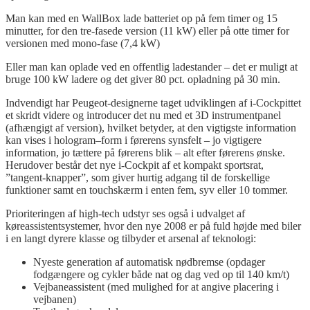
Man kan
med
en
WallBox
lade batteriet op på fem timer og 15
minutter
, for den
tre-fasede
version (11 kW) eller på
otte
timer for
versionen med mono-fase (7,4 kW)
Eller man kan oplade ved en offentlig
ladestander
– det er muligt at
bruge 100 kW ladere og det giver 80
pct.
opladning på 30 min.
Indvendigt har Peugeot-
designerne taget udviklingen af i-Cockpittet
et skridt videre og introducer det nu med et 3D instrumentpanel
(afhængigt af version), hvilket betyder, at den vigtigste information
kan vises i hologram
–
form i førerens synsfelt – jo vigtigere
information, jo tættere på førerens blik – alt efter førerens ønske.
Herudover består det nye i-Cockpit af et kompakt sportsrat,
”tangent-knapper”, som giver hurtig adgang til de forskellige
funktioner samt en
touchskærm
i enten
fem
,
syv
eller 10 tommer.
Prioriteringen af
high-tech
udstyr ses også i udvalget af
køreassistentsystemer, hvor den nye 2008 er på fuld højde med biler
i en langt dyrere klasse og tilbyder et arsenal af teknologi:
Nyeste generation af automatisk nødbremse (opdager
fodgængere og cykler både nat og dag ved op til 140 km/t)
Vejbaneassistent (med mulighed for at angive placering i
vejbanen)