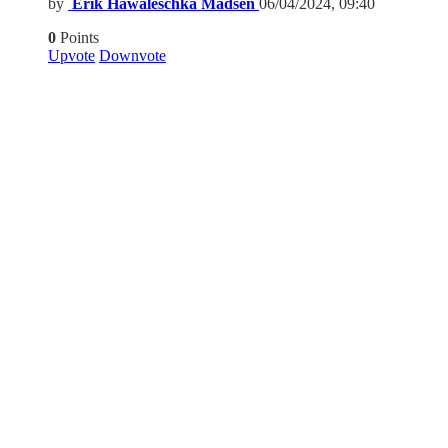
by
Erik Hawaleschka Madsen
06/04/2024, 09:40
0
Points
Upvote
Downvote