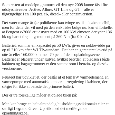
Som resten af modelprogrammet vil den nye 2008 kunne fås i fire
udstyrsniveauer: Active, Allure, GT-Line og GT – alle er
tilgængelige i en 100 pct. el-, diesel- eller benzinversion.
Det varer mange år før politikerne kan tvinge os til at købe en elbil,
men for dem, der vil med
på den
elektriske bølge nu, kan vi fortælle,
at Peugeot e-2008
er udstyret med en 100 kW elmotor, der yder 136
hk og har et drejningsmoment på 260 Nm (fra 0 km/t).
Batteriet, som har en kapacitet på 50 kWh, giver en rækkevidde på
op til 310 km efter WLTP
–
standard. Det har en garanteret levetid på
otte
år eller 160.000 km med 70
pct.
af dens opladningsevne.
Batteriet er placeret under gulvet, hvilket betyder, at pladsen i både
kabinen og bagagerummet er den samme som i
benzin- og diesel
-
versionerne.
Peugeot har udviklet et
, der består af et
fem
kW varmeelement, en
varmepumpe med automatisk temperaturregulering i
kabinen,
der
sørger for ikke at belaste det primære batteri.
Der er tre forskellige måder at oplade bilen på:
Man kan bruge en helt almindelig husholdningsstikkontakt eller et
særligt Legrand Green Up stik med det medfølgende
opladningskabel