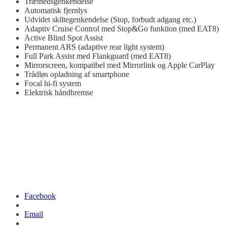
Træthedsgenkendelse
Automatisk fjernlys
Udvidet skiltegenkendelse (Stop, forbudt adgang etc.)
Adaptiv Cruise Control med
Stop&Go
funktion (med EAT8)
Active Blind Spot
Assist
Permanent ARS (adaptive
rear
light system)
Full Park
Assist
med
Flankguard
(med EAT8)
Mirrorscreen
, kompatibel med
Mirrorlink
og Apple
CarPlay
Trådløs opladning af smartphone
Focal
hi-fi system
Elektrisk håndbremse
Facebook
Email