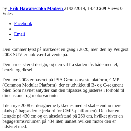
by
Erik Hawaleschka Madsen
21/06/2019, 14:40
209
Views
0
Votes
Facebook
Email
Den kommer først på markedet en gang i 2020, men den ny Peugeot
2008 SUV er nok værd at vente på.
Den har et stærkt design, og den vil fra starten fås både med el,
benzin og diesel.
Den nye 2008 er baseret på PSA Groups nyeste platform, CMP
(Common Modular Platform), der er udviklet til B- og C-segment
biler. Som navnet antyder kan den tilpasses og justeres i forhold til
dimensioner og motorvarianter.
I den nye 2008 er designerne lykkedes med at skabe endnu mere
plads på bagsæderne (rekord for CMP
–
platformen). Den har en
længde på 430
c
m og en akselafstand på 260
c
m, hvilket giver en
bagagerumsvolumen på 434 liter, uanset hvilken motor den er
udstyret med.