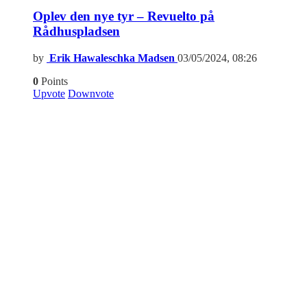
Oplev den nye tyr – Revuelto på
Rådhuspladsen
by
Erik Hawaleschka Madsen
03/05/2024, 08:26
0
Points
Upvote
Downvote