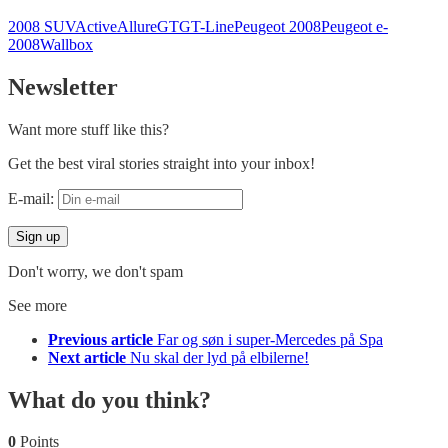
2008 SUV
Active
Allure
GT
GT-Line
Peugeot 2008
Peugeot e-
2008
Wallbox
Newsletter
Want more stuff like this?
Get the best viral stories straight into your inbox!
E-mail:
Don't worry, we don't spam
See more
Previous article
Far og søn i super-Mercedes på Spa
Next article
Nu skal der lyd på elbilerne!
What do you think?
0
Points