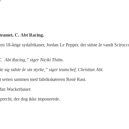
teamet, C. Abt Racing.
den 18-årige sydafrikaner, Jordan Le Pepper, der sidste år vandt Sciro
 C. Abt Racing,” siger Niciki Thiim.
 sig sidste år sin styrke,” siger teamchef, Christian Abt.
dt serien sammen med fabrikskøreren René Rast.
efan Wackerbauer.
precht, der dog ikke imponerede.