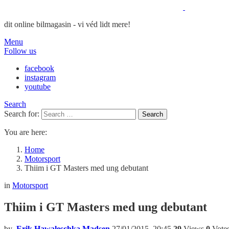
dit online bilmagasin - vi véd lidt mere!
Menu
Follow us
facebook
instagram
youtube
Search
Search for:
Search
You are here:
Home
Motorsport
Thiim i GT Masters med ung debutant
in
Motorsport
Thiim i GT Masters med ung debutant
by
Erik Hawaleschka Madsen
27/01/2015, 20:45
29
Views
0
Vote