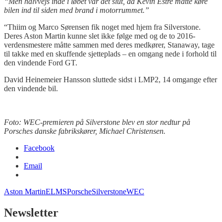
“Men halvvejs inde i løbet var det slut, da Kevin Estre måtte køre
bilen ind til siden med brand i motorrummet.”
“Thiim og Marco Sørensen fik noget med hjem fra Silverstone.
Deres Aston Martin kunne slet ikke følge med og de to 2016-
verdensmestere måtte sammen med deres medkører, Stanaway, tage
til takke med en skuffende sjetteplads – en omgang nede i forhold til
den vindende Ford GT.
David Heinemeier Hansson sluttede sidst i LMP2, 14 omgange efter
den vindende bil.
Foto: WEC-premieren på Silverstone blev en stor nedtur på
Porsches danske fabrikskører, Michael Christensen.
Facebook
Email
Aston Martin
ELMS
Porsche
Silverstone
WEC
Newsletter