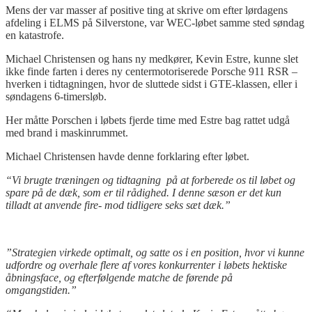
Mens der var masser af positive ting at skrive om efter lørdagens
afdeling i ELMS på Silverstone, var WEC-løbet samme sted søndag
en katastrofe.
Michael Christensen og hans ny medkører, Kevin Estre, kunne slet
ikke finde farten i deres ny centermotoriserede Porsche 911 RSR –
hverken i tidtagningen, hvor de sluttede sidst i GTE-klassen, eller i
søndagens 6-timersløb.
Her måtte Porschen i løbets fjerde time med Estre bag rattet udgå
med brand i maskinrummet.
Michael Christensen havde denne forklaring efter løbet.
“Vi brugte træningen og tidtagning på at forberede os til løbet og
spare på de dæk, som er til rådighed. I denne sæson er det kun
tilladt at anvende fire- mod tidligere seks sæt dæk.”
”Strategien virkede optimalt, og satte os i en position, hvor vi kunne
udfordre og overhale flere af vores konkurrenter i løbets hektiske
åbningsface, og efterfølgende matche de førende på
omgangstiden.”