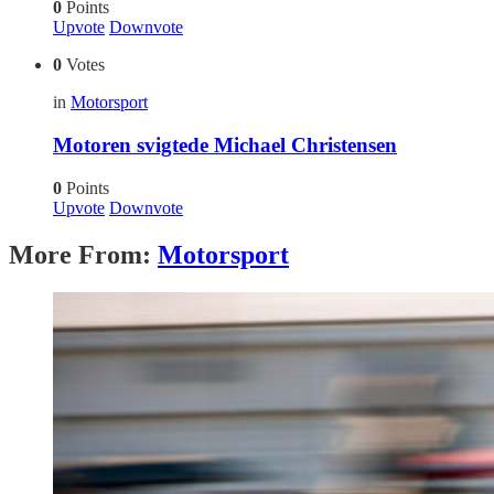
0
Points
Upvote
Downvote
0
Votes
in
Motorsport
Motoren svigtede Michael Christensen
0
Points
Upvote
Downvote
More From:
Motorsport