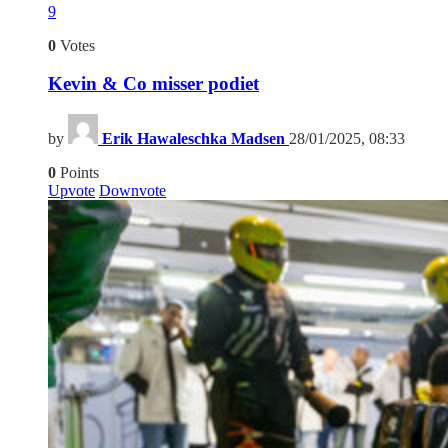
9
0
Votes
Kevin & Co misser podiet
by
Erik Hawaleschka Madsen
28/01/2025, 08:33
0
Points
Upvote
Downvote