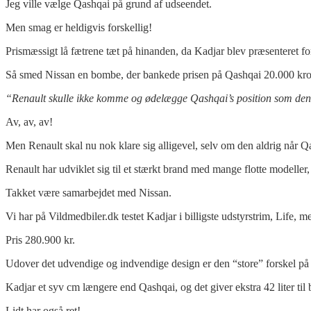
Jeg ville vælge Qashqai på grund af udseendet.
Men smag er heldigvis forskellig!
Prismæssigt lå fætrene tæt på hinanden, da Kadjar blev præsenteret for
Så smed Nissan en bombe, der bankede prisen på Qashqai 20.000 krone
“
Renault skulle ikke komme og ødelægge
Qashqai’s position som de
Av, av, av!
Men Renault skal nu nok klare sig alligevel, selv om den aldrig når Q
Renault har udviklet sig til et stærkt brand med mange flotte modeller,
Takket være samarbejdet med Nissan.
Vi har på Vildmedbiler.dk testet Kadjar i billigste udstyrstrim, Life, m
Pris 280.900 kr.
Udover det udvendige og indvendige design er den “store” forskel på
Kadjar et syv cm længere end Qashqai, og det giver ekstra 42 liter til
Lidt har også ret!