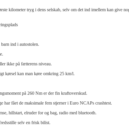
ørste kilometer tryg i dens selskab, selv om det ind imellem kan give no
ringsplads
 barn ind i autostolen.
e.
ller ikke på fætterens niveau.
igt kørsel kan man køre omkring 25 km/l.
ningsmoment på 260 Nm er der fin kraftoverskud.
ge har fået de maksimale fem stjerner i Euro NCAPs crashtest.
se, hillstart, elruder for og bag, radio med bluetooth.
sstille selv en frisk bilist.