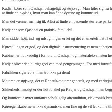
Kadjar kører som Qashqai behageligt og støjsvagt. Man føler sig fra f
at finde en p-plads, hvor man kan åbne dørene og komme ud.
Men det vænner man sig til. Altså at finde en passende størrelse parke
Kadjar er som Qashqai en praktisk familiebil.
Man sidder højt, ind- og udstigningen er let og det er smertefrit at få et
Kørestillingen er god, og den digitale instrumentering er nem at betjen
Kabinen er lidt kedelig i forhold til Qashqai, og materialekvaliteten he
Kadjar bliver den hurtigt god ven med pengepungen. For med fornuft
Fabrikken siger 26,3, men tro ikke på dem!
Motoren er støjsvag, det er Renault-motorer generelt, og med et drej
Sikkerhedsmæssigt er der lidt forskel på Kadjar og Qashqai, men beg
Og komfortudstyret omfatter selvfølgelig aircondition, elektronisk brem
Køreegenskaberne er ikke dynamiske, men fine og de vil let kunne tilfred