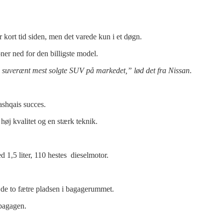
 kort tid siden, men det varede kun i et døgn.
r ned for den billigste model.
n suverænt mest solgte SUV på markedet
,” lød det fra Nissan
.
ashqais succes.
 høj kvalitet og en stærk teknik.
ed 1,5 liter, 110 hestes dieselmotor.
 de to fætre pladsen i bagagerummet.
 bagagen.