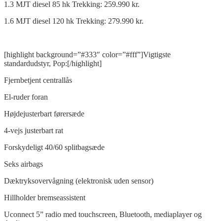
1.3 MJT diesel 85 hk Trekking: 259.990 kr.
1.6 MJT diesel 120 hk Trekking: 279.990 kr.
[highlight background=”#333″ color=”#fff”]Vigtigste
standardudstyr, Pop:[/highlight]
Fjernbetjent centrallås
El-ruder foran
Højdejusterbart førersæde
4-vejs justerbart rat
Forskydeligt 40/60 splitbagsæde
Seks airbags
Dæktryksovervågning (elektronisk uden sensor)
Hillholder bremseassistent
Uconnect 5” radio med touchscreen, Bluetooth, mediaplayer og