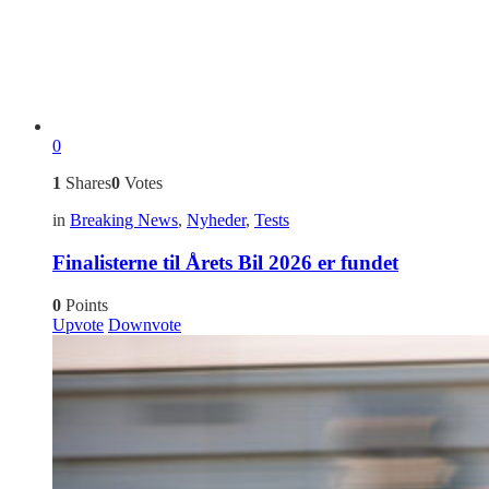
0
1
Shares
0
Votes
in
Breaking News
,
Nyheder
,
Tests
Finalisterne til Årets Bil 2026 er fundet
0
Points
Upvote
Downvote