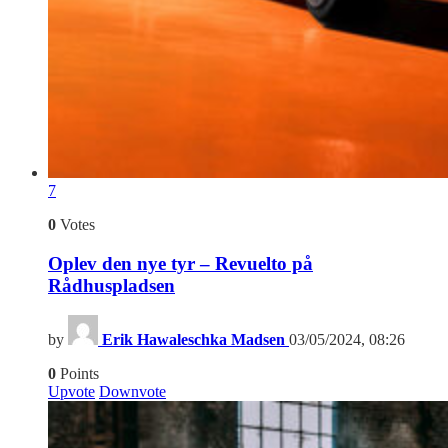
7
0
Votes
Oplev den nye tyr – Revuelto på
Rådhuspladsen
by
Erik Hawaleschka Madsen
03/05/2024, 08:26
0
Points
Upvote
Downvote