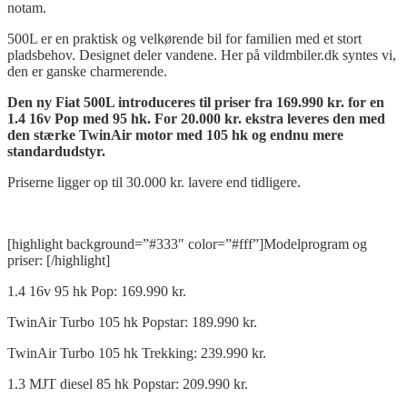
notam.
500L er en praktisk og velkørende bil for familien med et stort
pladsbehov. Designet deler vandene. Her på vildmbiler.dk syntes vi,
den er ganske charmerende.
Den ny
Fiat 500L introduceres til priser fra 169.990 kr. for en
1.4 16v Pop med 95 hk. For
20.000 kr. ekstra leveres
den
med
den stærke
TwinAir motor med 105 hk og endnu mere
standardudstyr.
Priserne ligger op til 30.000 kr. lavere end tidligere.
[highlight background=”#333″ color=”#fff”]Modelprogram og
priser: [/highlight]
1.4 16v 95 hk Pop: 169.990 kr.
TwinAir Turbo 105 hk Popstar: 189.990 kr.
TwinAir Turbo 105 hk Trekking: 239.990 kr.
1.3 MJT diesel 85 hk Popstar: 209.990 kr.