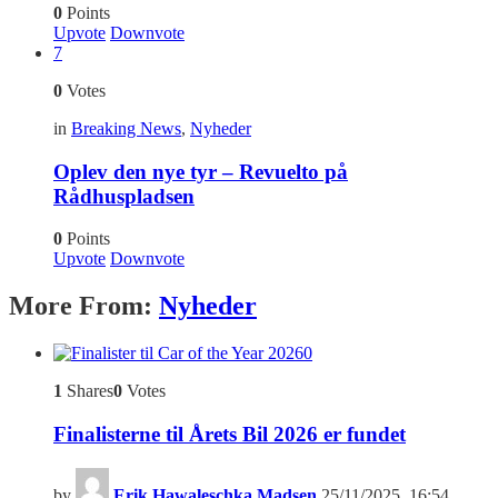
0
Points
Upvote
Downvote
7
0
Votes
in
Breaking News
,
Nyheder
Oplev den nye tyr – Revuelto på
Rådhuspladsen
0
Points
Upvote
Downvote
More From:
Nyheder
0
1
Shares
0
Votes
Finalisterne til Årets Bil 2026 er fundet
by
Erik Hawaleschka Madsen
25/11/2025, 16:54