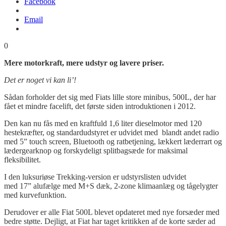
Facebook
Email
0
M
ere motorkraft, mere udstyr og lavere priser.
Det er noget vi kan li’!
Sådan forholder det sig med Fiats lille store minibus, 500L, der har
fået et mindre facelift, det første siden introduktionen i 2012.
Den kan nu fås med en kraftfuld 1,6 liter dieselmotor med 120
hestekræfter, og standardudstyret er udvidet med blandt andet radio
med 5” touch screen, Bluetooth og ratbetjening, lækkert læderrart og
lædergearknop og forskydeligt splitbagsæde for maksimal
fleksibilitet.
I den luksuriøse Trekking-version er udstyrslisten udvidet
med 17” alufælge med M+S dæk, 2-zone klimaanlæg og tågelygter
med kurvefunktion.
Derudover er alle Fiat 500L blevet opdateret med nye forsæder med
bedre støtte. Dejligt, at Fiat har taget kritikken af de korte sæder ad