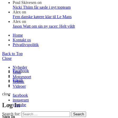
Poul Skivesen
on
Nicki Thiim får sæde i nyt topteam
Alex
on
Fem danske kørere klar til Le Mans
Alex
on
Jason Watt om sin ny racer: Helt vildt
Home
Kontakt os
Privatlivspolitik
Back to Top
Close
Nyheder
Facebook
Tests
Motorsport
Email
Teknik
Videoer
close
facebook
instagram
Log In
youtube
Search for:
Search
Sign In