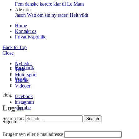
Fem danske kørere klar til Le Mans
Alex
on
Jason Watt om sin ny racer: Helt vildt
Home
Kontakt os
Privatlivspolitik
Back to Top
Close
Nyheder
Facebook
Tests
Motorsport
Email
Teknik
Videoer
close
facebook
instagram
Log In
youtube
Search for:
Search
Sign In
Brugernavn eller e-mailadresse