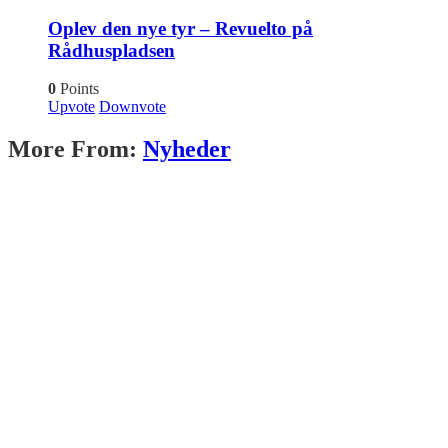
Oplev den nye tyr – Revuelto på
Rådhuspladsen
0
Points
Upvote
Downvote
More From:
Nyheder