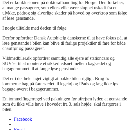
Det er konklusionen på doktorafhandling fra Norge. Den fortæller,
at mange passagerer, som ellers ville være sluppet uskadt fra en
ulykke, pådrog sig alvorlige skader på hoved og overkrop som følge
af løse genstande.
I nogle tilfælde med døden til følge.
Derfor opfordrer Dansk Autohjælp danskerne til at have fokus på, at
løse genstande i bilen kan blive til farlige projektiler til fare for både
chauffør og passagerer.
Vildmedbiler.dk opfordrer samtidig alle ejere af stationcars og
SUV’er til at montere et sikkerhedsnet mellem bagsædet og
bagagerummet til at fange løse genstande.
Det er i det hele taget vigtigt at pakke bilen rigtigt. Brug fx
lommerne bag på førersædet til legetøj og iPads og læg ikke løs
bagage øverst i bagagerummet.
En tommelfingerregel ved pakningen før afrejsen lyder, at genstande
som du ikke ville have i hovedet fra 3. sals højde, skal fastgøres i
bilen.
Facebook
Email