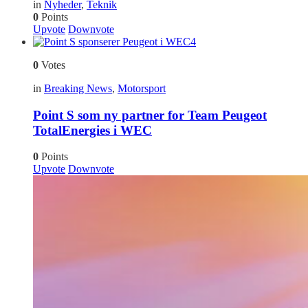
in
Nyheder
,
Teknik
0
Points
Upvote
Downvote
4
0
Votes
in
Breaking News
,
Motorsport
Point S som ny partner for Team Peugeot
TotalEnergies i WEC
0
Points
Upvote
Downvote