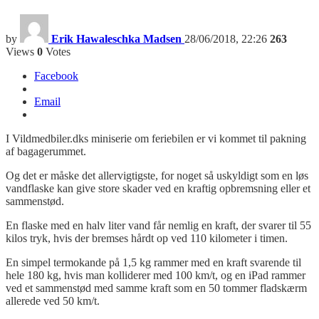
by
Erik Hawaleschka Madsen
28/06/2018, 22:26
263
Views
0
Votes
Facebook
Email
I Vildmedbiler.dks miniserie om feriebilen er vi kommet til pakning
af bagagerummet.
Og det er måske det allervigtigste, for noget så uskyldigt som en løs
vandflaske kan give store skader ved en kraftig opbremsning eller et
sammenstød.
En flaske med en halv liter vand får nemlig en kraft, der svarer til 55
kilos tryk, hvis der bremses hårdt op ved 110 kilometer i timen.
En simpel termokande på 1,5 kg rammer med en kraft svarende til
hele 180 kg, hvis man kolliderer med 100 km/t, og en iPad rammer
ved et sammenstød med samme kraft som en 50 tommer fladskærm
allerede ved 50 km/t.