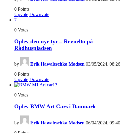
0
Points
Upvote
Downvote
7
0
Votes
Oplev den nye tyr – Revuelto på
Rådhuspladsen
by
Erik Hawaleschka Madsen
03/05/2024, 08:26
0
Points
Upvote
Downvote
13
0
Votes
Oplev BMW Art Cars i Danmark
by
Erik Hawaleschka Madsen
06/04/2024, 09:40
0
Points