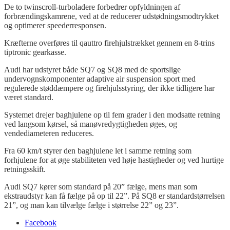
De to
twinscroll
-turboladere forbedrer opfyldningen af
forbrændingskamrene, ved at de reducerer udstødningsmodtrykket
og optimerer speederresponsen.
Kræfterne overføres til
qauttro
firehjulstrækket gennem en 8-trins
tiptronic
gearkasse.
Audi har udstyret både SQ7 og SQ8 med de sportslige
undervognskomponenter adaptive air suspension sport med
regulerede støddæmpere og firehjulsstyring, der ikke tidligere har
været standard.
Systemet drejer baghjulene op til fem grader i den modsatte retning
ved langsom kørsel, så manøvredygtigheden øges, og
vendediameteren reduceres.
Fra 60 km/t styrer den baghjulene let i samme retning som
forhjulene for at øge stabiliteten ved høje hastigheder og ved hurtige
retningsskift.
Audi SQ7 kører som standard på 20” fælge, mens man som
ekstraudstyr kan få fælge på op til 22”. På SQ8 er standardstørrelsen
21”, og man kan tilvælge fælge i størrelse 22” og 23”.
Facebook