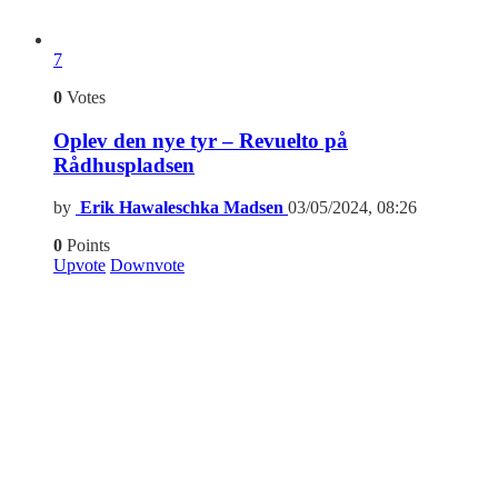
7
0
Votes
Oplev den nye tyr – Revuelto på
Rådhuspladsen
by
Erik Hawaleschka Madsen
03/05/2024, 08:26
0
Points
Upvote
Downvote