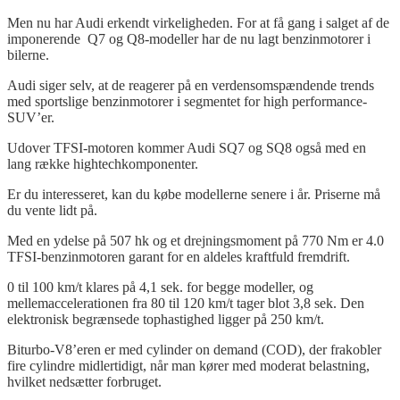
Men nu har Audi erkendt virkeligheden. For at få gang i salget af de
imponerende Q7 og Q8-modeller har de nu lagt benzinmotorer i
bilerne.
Audi siger selv, at de reagerer på en verdensomspændende trends
med sportslige benzinmotorer i segmentet for
high
performance-
SUV’er
.
Udover
TFSI-motoren
kommer Audi SQ7 og SQ8 også med en
lang række hightechkomponenter.
Er du interesseret, kan du købe modellerne senere i år.
Priserne
må
du vente lidt på.
Med en ydelse på 507 hk og et drejningsmoment på 770 Nm er 4.0
TFSI-benzinmotoren garant for en aldeles kraftfuld fremdrift.
0 til 100 km/t klares på 4,1 sek. for begge modeller, og
mellemaccelerationen fra 80 til 120 km/t tager blot 3,8 sek. Den
elektronisk begrænsede tophastighed ligger på 250 km/t.
Biturbo-V8’eren er med cylinder on demand (COD), der frakobler
fire cylindre midlertidigt, når man kører med moderat belastning,
hvilket nedsætter forbruget.