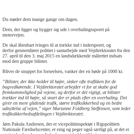
Du møder dem mange gange om dagen.
Dem, der ligger og hygger sig ude i overhalingssporet på
motorvejen.
De skal åbenbart tvinges til at trække ind i indersporet, og
derfor gennemfører politiet i samarbejde med Vejdirektoratet fra den
27. april til den 3. maj 2015 en landsdækkende målrettet indsats
mod den gruppe bilister.
Bliver de snuppet for forseelsen, vanker der en bøde på 1000 kr.
”Bilister, der ikke holder til højre, sinker ofte trafikken for de
bagvedkørende. I Vejdirektoratet arbejder vi for at skabe god
fremkommelighed på vejene, og derfor er det vigtigt, at bilister
trækker ind til højre, så snart der er plads efter en overhaling. Det
giver en mere glidende trafik, større trafiksikkerhed og en bedre
udnyttelse af vejen,” siger Marianne Foldberg Steffensen, som leder
trafiksikkerhedsafdelingen i Vejdirektoratet
.
Jørn Pakula Andresen, der er vicepolitiinspektør i Rigspolitiets
Nationale Færdselscenter, er enig og peger også særligt på, at det er