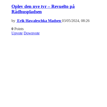
Oplev den nye tyr – Revuelto på
Rådhuspladsen
by
Erik Hawaleschka Madsen
03/05/2024, 08:26
0
Points
Upvote
Downvote