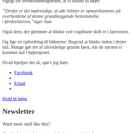
vigtigt for fremkommeligheden, at vi holder til højre.
”Derfor er det nødvendigt, at alle bilister er opmærksomme på
overholdelse af denne grundlæggende bestemmelse
i færdselsloven,”siger han.
Også dem, der glemmer at blinke ved vognbane skift er i farezonen.
Og lige en opfordring til bilisterne: Begynd at blinke inden i drejer
ind. Mange gør det af uforståelige grunde først, når de næsten er
kommet ind i højresporet.
Hvad hjælper det så, spø’r jeg bare.
Facebook
Email
Hold til højre
Newsletter
Want more stuff like this?