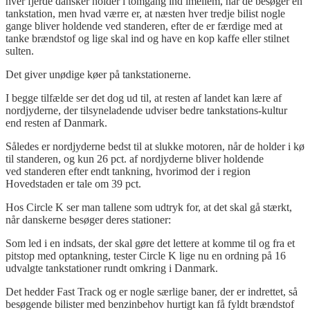
hver fjerde dansker holder i tomgang ind imellem, når de besøger en
tankstation, men hvad værre er, at næsten hver tredje bilist nogle
gange bliver holdende ved standeren, efter de er færdige med at
tanke brændstof og lige skal ind og have en kop kaffe eller stilnet
sulten.
Det giver unødige køer på tankstationerne.
I begge tilfælde ser det dog ud til, at resten af landet kan lære af
nordjyderne, der tilsyneladende udviser bedre tankstations-kultur
end resten af Danmark.
Således er nordjyderne bedst til at slukke motoren, når de holder i kø
til standeren, og kun 26 pct. af nordjyderne bliver holdende
ved standeren efter endt tankning, hvorimod der i region
Hovedstaden er tale om 39 pct.
Hos
Circle
K ser man tallene som udtryk for, at det skal gå stærkt,
når danskerne besøger deres stationer:
Som led i en indsats, der skal gøre det lettere at komme til og fra et
pitstop med optankning, tester Circle K lige nu en ordning på 16
udvalgte tankstationer rundt omkring i Danmark.
Det hedder Fast Track og er nogle særlige baner, der er indrettet, så
besøgende bilister med benzinbehov hurtigt kan få fyldt brændstof