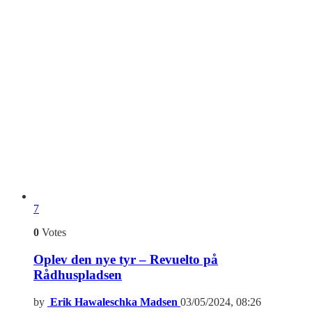
7
0
Votes
Oplev den nye tyr – Revuelto på
Rådhuspladsen
by
Erik Hawaleschka Madsen
03/05/2024, 08:26