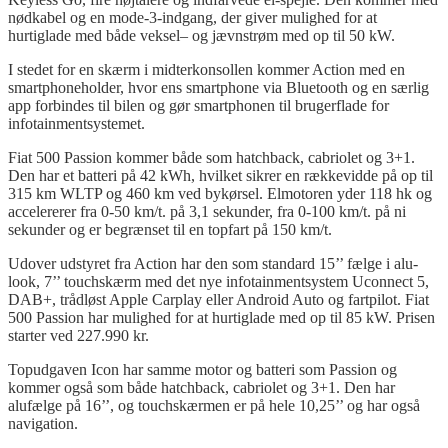
nødkabel
og
en mode-3-indgang, der
giver
mulighed
for
at
hurtiglade
med
både
veksel
–
og
jævnstrøm
med
op
til
50
kW.
I
stedet
for en
skærm
i
midterkonsollen
kommer
Action
med
en
smartphoneholder
,
hvor
ens
smartphone via Bluetooth
og
en
særlig
app
forbindes
til
bilen
og
gør
smartphonen
til
brugerflade
for
infotainmentsystemet
.
Fiat 500
Passion
kommer
både
som
hatchback
,
cabriolet
og
3+1.
Den har et
batteri
på
42 kWh,
hvilket
sikrer
en
rækkevidde
på
op
til
315 km WLTP
og
460 km
ved
bykørsel
.
Elmotoren
yder
118
hk
og
accelererer
fra
0-50 km/t.
på
3,1
sekunder
,
fra
0-100 km/t.
på
ni
sekunder
og
er
begrænset
til
en
topfart
på
150 km/t.
Udover
udstyret
fra
Action har den som standard 15’’
fælge
i
alu-
look
, 7’’
touchskærm
med
det
nye
infotainmentsystem
Uconnect
5,
DAB+,
trådløst
Apple
Carplay
eller
Android Auto
og
fartpilot
. Fiat
500
Passion
har
mulighed
for
at
hurtiglade
med
op
til
85
kW.
Prisen
starter
ved
227.990 kr.
Topudgaven
Icon har
samme
motor
og
batteri
som
Passion
og
kommer
også
som
både
hatchback
,
cabriolet
og
3+1. Den har
alufælge
på
16’’,
og
touchskærmen
er
på
hele 10,25’’
og
har
også
navigation
.