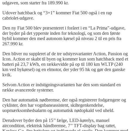
udgaven
, som
starter
fra
189.990 kr.
Udover
hatchback
og
“3+1”
kommer
Fiat 500 også i en rap
cabriolet-udgave
.
Den
ny
Fiat 500
blev
præsenteret
i
foråret
i en “La Prima”-udgave,
der
byder
på
det
ypperste
inden for
teknologi
,
og
som den
første
bybil
kommer
den
med
autonom
kørsel
på
niveau
2
til
en
pris
fra
267.990 kr.
Den
bliver
nu
suppleret
af
de
tre
udstyrsvarianter
Action,
Passion
og
Icon. Action er
skabt
til
byen
og
kommer
kun som
hatchback
med
et
batteri
på
23,7 kWh, en
rækkevidde
på
op
til
180 km WLTP (240
km
ved
bykørsel
)
og
en
elmotor
, der
yder
95
hk
og
gør
den
ganske
kvik
.
Selvom
Action er
indstigningsvarianten
har den som standard en
række
avancerede
systemer.
Den har
automatisk
nødbremse
, der
også
registrerer
fodgængere
og
cyklister
, den har
vognbaneassistent
,
skiltegenkendelse
,
uopmærksomhedsalarm
og
automatisk
nødopkald
ved
uheld
.
Derudover
byder
den
på
15’’
fælge
, LED-
kørelys
,
manuel
aircondition
,
elektrisk
håndbremse
, 7’’ TFT-display
bag
rattet
,
Keyless
Go,
fire
højtalere
og
indfarvede
el-
spejle
. Den
kommer
med