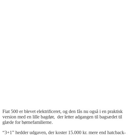
Fiat 500 er
blevet
elektrificeret
,
og
den
fås
nu
også
i en praktisk
version med en
lille
bagdør
, der
letter
adgangen
til
bagsædet
til
glæde
for
børnefamilierne
.
“3+1”
hedder
udgaven
, der koster 15.000 kr.
m
ere
end
hatcback-