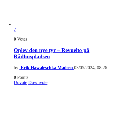
7
0
Votes
Oplev den nye tyr – Revuelto på
Rådhuspladsen
by
Erik Hawaleschka Madsen
03/05/2024, 08:26
0
Points
Upvote
Downvote