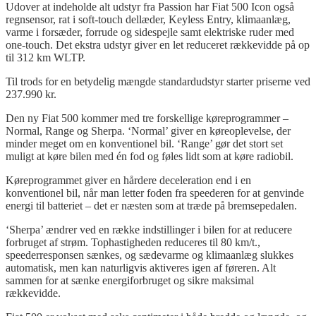
Udover
at
indeholde
alt
udstyr
fra
Passion
har Fiat 500 Icon
også
regnsensor
, rat i
soft-touch
dellæder
,
Keyless
Entry
,
klimaanlæg
,
varme
i
forsæder
,
forrude
og
sidespejle
samt
elektriske
ruder
med
one-
touch
.
Det
ekstra
udstyr
giver
en
let
reduceret
rækkevidde
på
op
til
312 km WLTP.
Til
trods
for en
betydelig
mængde
standardudstyr
starter
priserne
ved
237.990 kr.
Den
ny
Fiat 500
kommer
med
tre
forskellige
køreprogrammer
–
Normal
,
Range
og
Sherpa
. ‘
Normal
’
giver
en
køreoplevelse
, der
minder
meget
om en
konventionel
bil. ‘
Range
’
gør
det
stort
set
muligt
at
køre
bilen
med
én
fod
og
føles
lidt
som
at
køre
radiobil
.
Køreprogrammet
giver
en
hårdere
deceleration
end i en
konventionel
bil,
når
man
letter
foden
fra
speederen
for
at
genvinde
energi
til
batteriet
–
det
er
næsten
som
at
træde
på
bremsepedalen
.
‘
Sherpa
’
ændrer
ved
en
række
indstillinger
i
bilen
for
at
reducere
forbruget
af
strøm
.
Tophastigheden
reduceres
til
80 km/t.,
speederresponsen
sænkes
,
og
sædevarme
og
klimaanlæg
slukkes
automatisk
, men
kan
naturligvis
aktiveres
igen
af
føreren
. Alt
sammen
for
at
sænke
energiforbruget
og
sikre
maksimal
rækkevidde
.