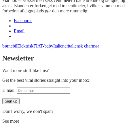
Fiat 500 er
vokset
med
seks
centimeter
i
både
bredde
og
længde
,
og
akselafstanden
er
forlænget
med
to
centimeter
,
hvilket
sammen
med
forbedret
aflæggeplads
gør
den
mere
rummelig
.
Facebook
Email
børnebil
Elektrisk
FIAT-baby
Italiener
italiensk charmør
Newsletter
Want more stuff like this?
Get the best viral stories straight into your inbox!
E-mail:
Don't worry, we don't spam
See more