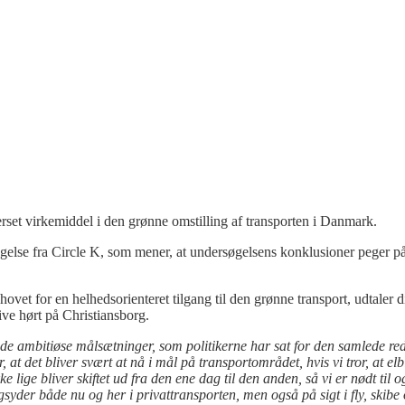
erset virkemiddel i den grønne omstilling af transporten i Danmark.
øgelse fra
Circle
K, som mener, at undersøgelsens konklusioner peger på
ovet for en helhedsorienteret tilgang til den grønne transport, udtaler d
ive hørt på Christiansborg.
 de ambitiøse målsætninger, som politikerne har sat for den samlede r
t det bliver svært at nå i mål på transportområdet, hvis vi tror, at elb
e lige bliver skiftet ud fra den ene dag til den anden, så vi er nødt til 
yder både nu og her i privattransporten, men også på sigt i fly, skibe 