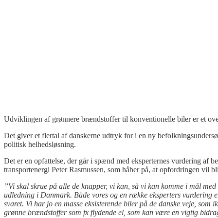
Udviklingen af grønnere brændstoffer til konventionelle biler er et ov
Det giver et flertal af danskerne udtryk for i en ny befolkningsunders
politisk helhedsløsning.
Det er en opfattelse, der går i spænd med eksperternes vurdering af beh
transportenergi Peter Rasmussen, som håber på, at opfordringen vil bl
”Vi skal skrue på alle de knapper, vi kan, så vi kan komme i mål med
udledning i Danmark. Både vores og en række eksperters vurdering er, a
svaret. Vi har jo en masse eksisterende biler på de danske veje, som ikk
grønne brændstoffer som fx flydende el, som kan være en vigtig bidrags