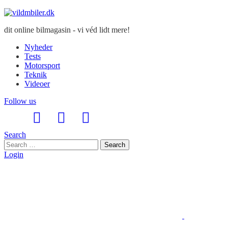
dit online bilmagasin - vi véd lidt mere!
Nyheder
Tests
Motorsport
Teknik
Videoer
Follow us
Search
Search
Search
for:
Login