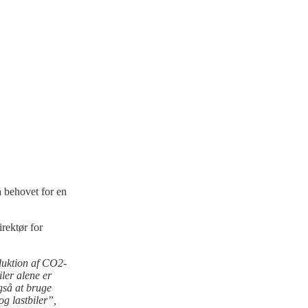
 behovet for en
irektør for
eduktion af CO2-
iler alene er
også at bruge
og lastbiler”,