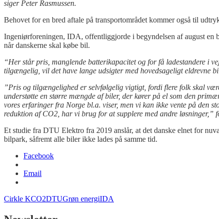
siger Peter Rasmussen.
Behovet for en bred aftale på transportområdet kommer også til udtryk 
Ingeniørforeningen, IDA, offentliggjorde i begyndelsen af august en bef
når danskerne skal købe bil.
“Her står pris, manglende batterikapacitet og for få ladestandere i ve
tilgængelig, vil det have lange udsigter med hovedsageligt eldrevne b
”Pris og tilgængelighed er selvfølgelig vigtigt, fordi flere folk skal vær
understøtte en større mængde af biler, der kører på el som den primære
vores erfaringer fra Norge bl.a. viser, men vi kan ikke vente på den s
reduktion af CO2, har vi brug for at supplere med andre løsninger,”
Et studie fra DTU
Elektro
fra 2019 anslår, at det danske elnet for nuv
bilpark, såfremt alle biler ikke lades på samme tid.
Facebook
Email
Cirkle K
CO2
DTU
Grøn energi
IDA