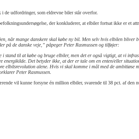
i de udfordringer, som eldrevne biler står overfor.
olkningsundersøgelse, der konkluderer, at elbiler fortsat ikke er et attr
jen, når mange danskere skal købe ny bil. Men selv hvis elbilen bliver b
iler på de danske veje,” påpeger Peter Rasmussen og tilføjer:
e i stand til at købe og bruge elbiler, men det er også vigtigt, at vi infra
 energikilde. Det betyder ikke, at der er tale om en enten/eller situati
tore elbilsrevolution alene. Hvis vi skal komme i mål med de ambitiøse 
 forklarer Peter Rasmussen.
ærende vil kunne forsyne én million elbiler, svarende til 38 pct. af de