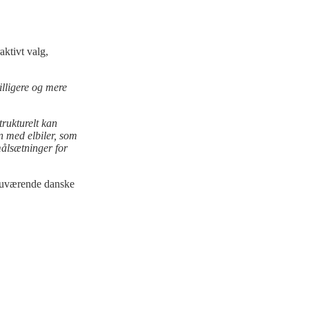
aktivt valg,
illigere og mere
strukturelt kan
on med elbiler, som
målsætninger for
n nuværende danske