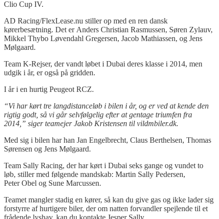
Clio Cup IV.
AD Racing/FlexLease.nu stiller op med en ren dansk
kørerbesætning. Det er Anders Christian Rasmussen, Søren Zylauv,
Mikkel Thybo Løvendahl Gregersen, Jacob Mathiassen, og Jens
Mølgaard.
Team K-Rejser, der vandt løbet i Dubai deres klasse i 2014, men
udgik i år, er også på gridden.
I år i en hurtig Peugeot RCZ.
“Vi har kørt tre langdistanceløb i bilen i år, og er ved at kende den
rigtig godt, så vi går selvfølgelig efter at gentage triumfen fra
2014,” siger teamejer Jakob Kristensen til vildmbiler.dk.
Med sig i bilen har han Jan Engelbrecht, Claus Berthelsen, Thomas
Sørensen og Jens Mølgaard.
Team Sally Racing, der har kørt i Dubai seks gange og vundet to
løb, stiller med følgende mandskab: Martin Sally Pedersen,
Peter Obel og Sune Marcussen.
Teamet mangler stadig en kører, så kan du give gas og ikke lader sig
forstyrre af hurtigere biler, der om natten forvandler spejlende til et
frådende lyshav, kan du kontakte Jesper Sally.