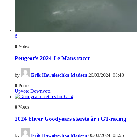
6
0
Votes
Peugeot’s 2024 Le Mans racer
by
Erik Hawaleschka Madsen
26/03/2024, 08:48
0
Points
Upvote
Downvote
4
0
Votes
2024 bliver Goodyears største år i GT-racing
by
Erik Hawaleschka Madsen
06/03/2024, 08:55