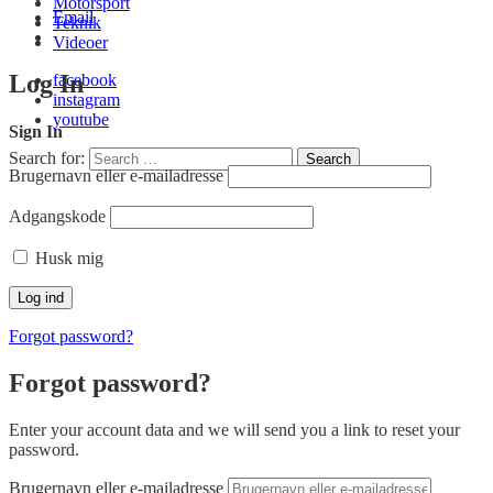
Motorsport
Email
Teknik
Videoer
Log In
facebook
instagram
youtube
Sign In
Search for:
Search
Brugernavn eller e-mailadresse
Adgangskode
Husk mig
Forgot password?
Forgot password?
Enter your account data and we will send you a link to reset your
password.
Brugernavn eller e-mailadresse