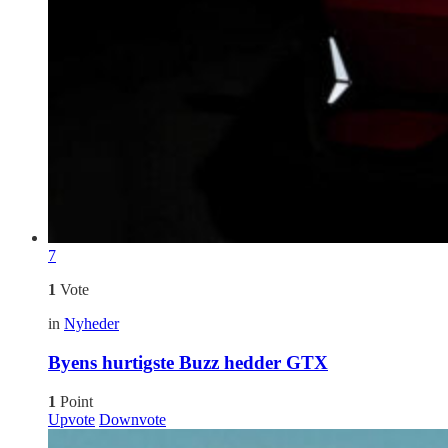
7
1
Vote
in
Nyheder
Byens hurtigste Buzz hedder GTX
1
Point
Upvote
Downvote