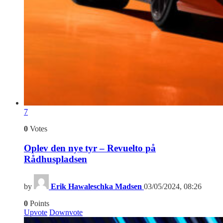
7
0
Votes
Oplev den nye tyr – Revuelto på
Rådhuspladsen
by
Erik Hawaleschka Madsen
03/05/2024, 08:26
0
Points
Upvote
Downvote