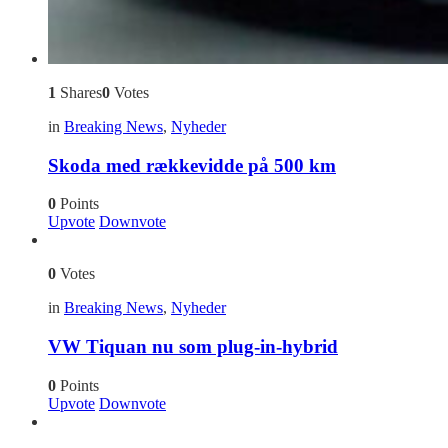
1
Shares
0
Votes
in
Breaking News
,
Nyheder
Skoda med rækkevidde på 500 km
0
Points
Upvote
Downvote
0
Votes
in
Breaking News
,
Nyheder
VW Tiquan nu som plug-in-hybrid
0
Points
Upvote
Downvote