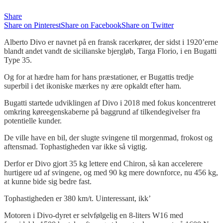
Share
Share on Pinterest
Share on Facebook
Share on Twitter
Alberto Divo
er navnet på en fransk racerkører, der sidst i 1920’erne
blandt andet vandt de sicilianske bjergløb,
Targa
Florio
, i en Bugatti
Type 35.
Og for at hædre ham
for hans præstationer, er Bugattis tredje
superbil i det ikoniske mærkes ny ære opkaldt efter ham.
Bugatti startede udviklingen af
Divo
i 2018 med fokus koncentreret
omkring køreegenskaberne på baggrund af tilkendegivelser fra
potentielle kunder.
De ville have en bil, der slugte svingene til morgenmad, frokost og
aftensmad. Tophastigheden var ikke så vigtig.
Derfor er
Divo
gjort 35 kg lettere end Chiron, så kan accelerere
hurtigere ud af svingene, og med 90 kg mere downforce, nu 456 kg,
at kunne bide sig bedre fast.
Tophastigheden er 380 km/t. Uinteressant, ikk’
Motoren i
Divo
-dyret er selvfølgelig en 8-liters W16 med