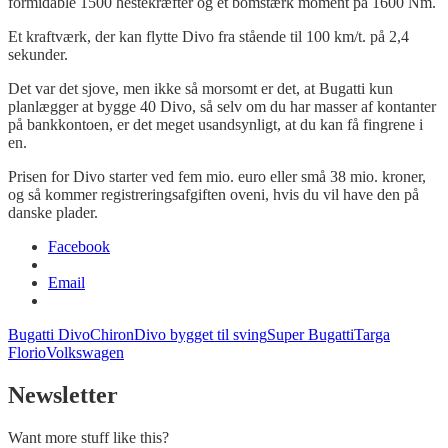
formidable
1500 hestekræfter og et bomstærk moment på 1600
Nm.
Et kraftværk, der kan flytte
Divo
fra stående til 100 km/t. på 2,4
sekunder.
Det var det sjove, men ikke så morsomt er det, at Bugatti kun
planlægger at bygge 40
Divo
, så selv om du har masser af kontanter
på bankkontoen, er det meget usandsynligt, at du kan få fingrene i
en.
Prisen for
Divo
starter ved fem mio. euro eller små 38 mio. kroner,
og så kommer
registreringsafgiften oveni
, hvis du vil have den på
danske plader.
Facebook
Email
Bugatti Divo
Chiron
Divo bygget til sving
Super Bugatti
Targa
Florio
Volkswagen
Newsletter
Want more stuff like this?