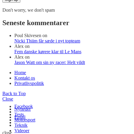
Don't worry, we don't spam
Seneste kommentarer
Poul Skivesen
on
Nicki Thiim får sæde i nyt topteam
Alex
on
Fem danske kørere klar til Le Mans
Alex
on
Jason Watt om sin ny racer: Helt vildt
Home
Kontakt os
Privatlivspolitik
Back to Top
Close
Facebook
Nyheder
Tests
Email
Motorsport
Teknik
Videoer
close