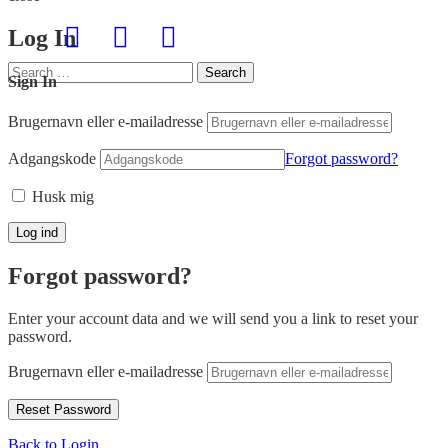
Log In
Search
Search
Sign In
for:
Brugernavn eller e-mailadresse
Adgangskode
Forgot password?
Husk mig
Forgot password?
Enter your account data and we will send you a link to reset your
password.
Brugernavn eller e-mailadresse
Back to Login