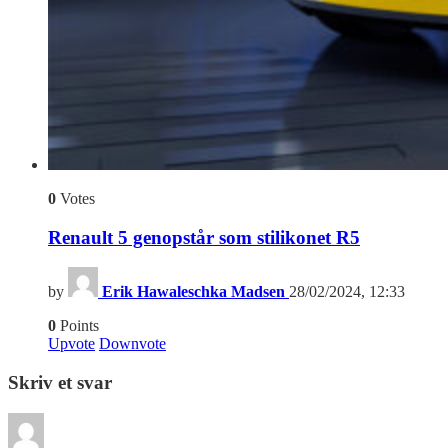
0
Votes
Renault 5 genopstår som stilikonet R5
by
Erik Hawaleschka Madsen
28/02/2024, 12:33
0
Points
Upvote
Downvote
Skriv et svar