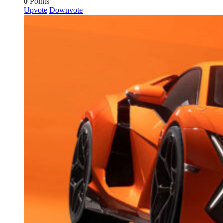
0
Points
Upvote
Downvote