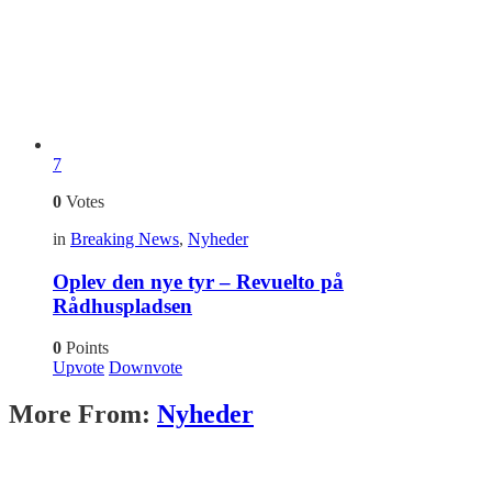
7
0
Votes
in
Breaking News
,
Nyheder
Oplev den nye tyr – Revuelto på
Rådhuspladsen
0
Points
Upvote
Downvote
More From:
Nyheder