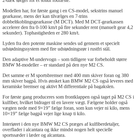
2-dæk sørger for et solidt fodfæste.
Modellen har, for første gang i en CS-model, sekstrins manuel
gearkasse, mens der kan tilvælges en 7-trins
dobbeltkoblingsgearkasse (M DCT). Med M DCT-gearkassen
accelerer den fra 0-100 km/t på fire sekunder rent (manuelt gear 4,2
sekunder). Tophastigheden er 280 km/t.
Lyden fra den potente maskine sendes ud gennem et specielt
udstødningssystem med fire udstødningsrør i rustfri stål.
Den adaptive M-undervogn – som tidligere var forbeholdt større
BMW M-modeller – er standard på den nye M2 CS.
Det samme er M sportsbremser med 400 mm skiver foran og 380
mm skiver bagpå. Hvis ønsket kan BMW M2 CS også leveres med
keramiske bremser og aktivt M differentiale på bagakslen.
For første gang produceres som frontklappen også taget på M2 CS i
kulfiber, hvilket bidrager til en lavere vægt. Fælgene holder også
vægten nede med 9×19” fælge foran, som kun vejer ni kilo, mens
10×19” fælge bagpå vejer lige knap ti kilo.
Interiøret i den nye BMW M2 CS præges af kulfiberdetaljer,
overflader i
alcantara
og ikke mindst nogen helt specielle
sportssæder i læder og
alcantara
.