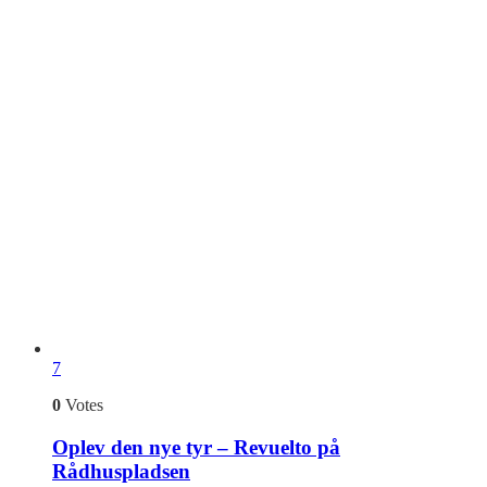
7
0
Votes
Oplev den nye tyr – Revuelto på
Rådhuspladsen