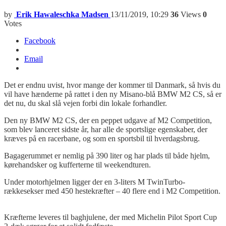
by
Erik Hawaleschka Madsen
13/11/2019, 10:29
36
Views
0
Votes
Facebook
Email
Det er endnu uvist, hvor mange der kommer til Danmark, så hvis du
vil have hænderne på rattet i den ny
Misano
-blå BMW M2 CS, så er
det nu, du skal slå vejen forbi din lokale forhandler.
Den ny BMW M2 CS, der en peppet udgave af M2
Competition
,
som blev lanceret sidste år, har alle de sportslige egenskaber, der
kræves på en racerbane, og
som
en sportsbil til hverdagsbrug.
Bagagerummet er nemlig på 390 liter og har plads til både hjelm,
kørehandsker og kufferterne til weekendturen.
Under motorhjelmen ligger der en 3-liters M
TwinTurbo-
rækkesekser
med 450 hestekræfter – 40 flere end
i M
2
Competition
.
Kræfterne leveres til baghjulene, der med Michelin Pilot Sport Cup