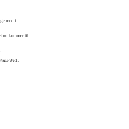
age med i
t nu kommer til
.
Le Mans/WEC-