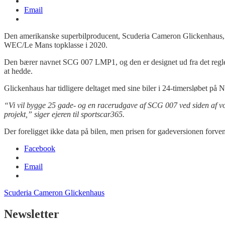
Email
Den amerikanske superbilproducent, Scuderia Cameron Glickenhaus, har
WEC/Le Mans topklasse i 2020.
Den bærer navnet SCG 007 LMP1, og den er designet ud fra det regle
at hedde.
Glickenhaus har tidligere deltaget med sine biler i 24-timersløbet på
“Vi vil bygge 25 gade- og en racerudgave af SCG 007 ved siden af vor
projekt,” siger ejeren til sportscar365.
Der foreligget ikke data på bilen, men prisen for gadeversionen forven
Facebook
Email
Scuderia Cameron Glickenhaus
Newsletter