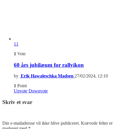
11
1
Vote
60 års jubilæum for rallyikon
by
Erik Hawaleschka Madsen
27/02/2024, 12:10
1
Point
Upvote
Downvote
Skriv et svar
Din e-mailadresse vil ikke blive publiceret.
Krævede felter er
markeret med
*