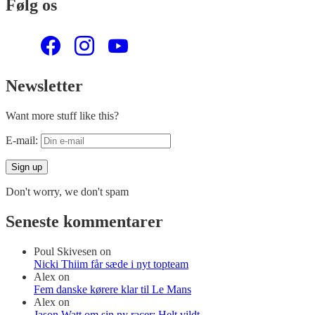
Følg os
Newsletter
Want more stuff like this?
E-mail:
Don't worry, we don't spam
Seneste kommentarer
Poul Skivesen
on
Nicki Thiim får sæde i nyt topteam
Alex
on
Fem danske kørere klar til Le Mans
Alex
on
Jason Watt om sin ny racer: Helt vildt