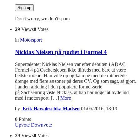
Don't worry, we don't spam
29
Views
0
Votes
in
Motorsport
Nicklas Nielsen på podiet i Formel 4
Supertalentet Nicklas Nielsen var efter debuten i ADAC
Formel 4 på Oschersleben ikke tilfreds med bare at være
bedste rookie. Han ville op og kæmpe med de rutinerede
drenge med flere sæsoner på deres CV. Og som sagt, så gjort.
I anden afdeling i den populære formel-serie
på Sachsenring viste Nicklas, at han har noget at byde ind
med i motorsport. […]
More
by
Erik Hawaleschka Madsen
01/05/2016, 18:19
0
Points
Upvote
Downvote
29
Views
0
Votes