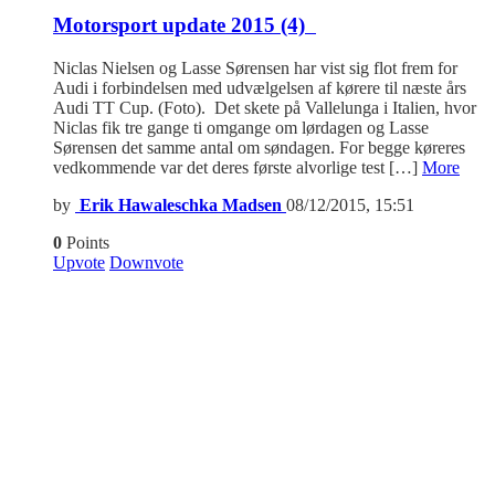
Motorsport update 2015 (4)
Niclas Nielsen og Lasse Sørensen har vist sig flot frem for
Audi i forbindelsen med udvælgelsen af kørere til næste års
Audi TT Cup. (Foto). Det skete på Vallelunga i Italien, hvor
Niclas fik tre gange ti omgange om lørdagen og Lasse
Sørensen det samme antal om søndagen. For begge køreres
vedkommende var det deres første alvorlige test […]
More
by
Erik Hawaleschka Madsen
08/12/2015, 15:51
0
Points
Upvote
Downvote