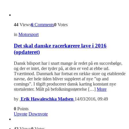
44
Views
6
Comments
0
Votes
in
Motorsport
Det skal danske racerkørere lave i 2016
(opdateret)
Dansk bilsport har i snart mange år redet på en succesbølge,
og der er intet, der tyder på, at den er ved at ebbe ud.
Tværtimod. Danmark har fortsat en række store og etablerede
navne, der hele tiden bliver suppleret af nye ”up and
comings”. I tilgift producerer dansk karting konstant nye
stortalenter. Målt på befolkningsstørrelse […]
More
by
Erik Hawaleschka Madsen
14/03/2016, 09:49
0
Points
Upvote
Downvote
42
Views
0
Votes