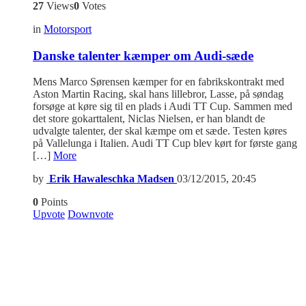
27
Views
0
Votes
in
Motorsport
Danske talenter kæmper om Audi-sæde
Mens Marco Sørensen kæmper for en fabrikskontrakt med
Aston Martin Racing, skal hans lillebror, Lasse, på søndag
forsøge at køre sig til en plads i Audi TT Cup. Sammen med
det store gokarttalent, Niclas Nielsen, er han blandt de
udvalgte talenter, der skal kæmpe om et sæde. Testen køres
på Vallelunga i Italien. Audi TT Cup blev kørt for første gang
[…]
More
by
Erik Hawaleschka Madsen
03/12/2015, 20:45
0
Points
Upvote
Downvote