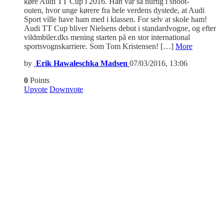
køre Audi TT Cup i 2016. Han var så hurtig i shoot-
outen, hvor unge kørere fra hele verdens dystede, at Audi
Sport ville have ham med i klassen. For selv at skole ham!
Audi TT Cup bliver Nielsens debut i standardvogne, og efter
vildmbiler.dks mening starten på en stor international
sportsvognskarriere. Som Tom Kristensen! […]
More
by
Erik Hawaleschka Madsen
07/03/2016, 13:06
0
Points
Upvote
Downvote