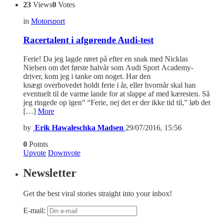
23
Views
0
Votes
in
Motorsport
Racertalent i afgørende Audi-test
Ferie! Da jeg lagde røret på efter en snak med Nicklas
Nielsen om det første halvår som Audi Sport Academy-
driver, kom jeg i tanke om noget. Har den
knægt overhovedet holdt ferie i år, eller hvornår skal han
eventuelt til de varme lande for at slappe af med kæresten. Så
jeg ringede op igen” “Ferie, nej det er der ikke tid til,” løb det
[…]
More
by
Erik Hawaleschka Madsen
29/07/2016, 15:56
0
Points
Upvote
Downvote
Newsletter
Get the best viral stories straight into your inbox!
E-mail: