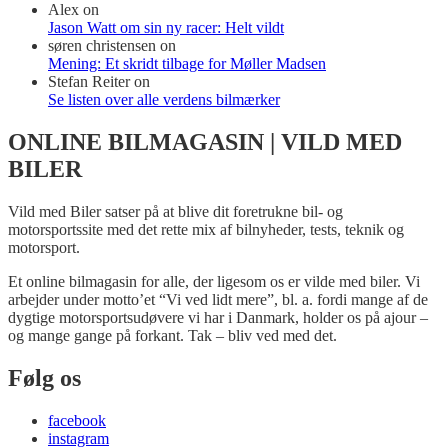
Alex
on
Jason Watt om sin ny racer: Helt vildt
søren christensen
on
Mening: Et skridt tilbage for Møller Madsen
Stefan Reiter
on
Se listen over alle verdens bilmærker
ONLINE BILMAGASIN | VILD MED
BILER
Vild med Biler satser på at blive dit foretrukne bil- og
motorsportssite med det rette mix af bilnyheder, tests, teknik og
motorsport.
Et online bilmagasin for alle, der ligesom os er vilde med biler. Vi
arbejder under motto’et “Vi ved lidt mere”, bl. a. fordi mange af de
dygtige motorsportsudøvere vi har i Danmark, holder os på ajour –
og mange gange på forkant. Tak – bliv ved med det.
Følg os
facebook
instagram