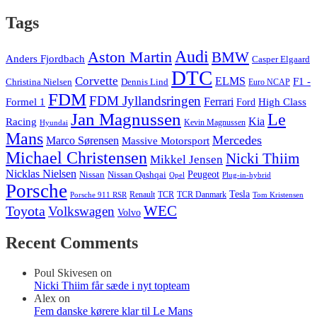
Tags
Audi
Aston Martin
BMW
Anders Fjordbach
Casper Elgaard
DTC
Corvette
ELMS
F1 -
Christina Nielsen
Dennis Lind
Euro NCAP
FDM
FDM Jyllandsringen
Ferrari
Formel 1
High Class
Ford
Jan Magnussen
Le
Kia
Racing
Kevin Magnussen
Hyundai
Mans
Mercedes
Marco Sørensen
Massive Motorsport
Michael Christensen
Nicki Thiim
Mikkel Jensen
Nicklas Nielsen
Nissan
Nissan Qashqai
Peugeot
Opel
Plug-in-hybrid
Porsche
Tesla
Renault
TCR
TCR Danmark
Tom Kristensen
Porsche 911 RSR
WEC
Toyota
Volkswagen
Volvo
Recent Comments
Poul Skivesen
on
Nicki Thiim får sæde i nyt topteam
Alex
on
Fem danske kørere klar til Le Mans