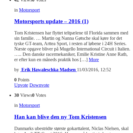
in
Motorsport
Motorsports update – 2016 (1)
Tom Kristensen har flyttet teltpælene til Florida sammen med
sin familie. … Martin og Nanna Gøtsche skal køre for det
tyske GT-team, Arttea Sport, i resten af løbene i 24H Series.
Næste opgave bliver på Mugello International Circuit i Italien.
….. Den danske racermekaniker, Emilie Kristine Anne Rath,
er efter kun en måneds praktik hos […]
More
by
Erik Hawaleschka Madsen
11/03/2016, 12:52
0
Points
Upvote
Downvote
30
Views
0
Votes
in
Motorsport
Han kan blive den ny Tom Kristensen
Danmarks ubestridte største gokarttalent, Niclas Nielsen, skal