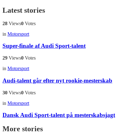
Latest stories
28
Views
0
Votes
in
Motorsport
Super-finale af Audi Sport-talent
29
Views
0
Votes
in
Motorsport
Audi-talent går efter nyt rookie-mesterskab
30
Views
0
Votes
in
Motorsport
Dansk Audi Sport-talent på mesterskabsjagt
More stories