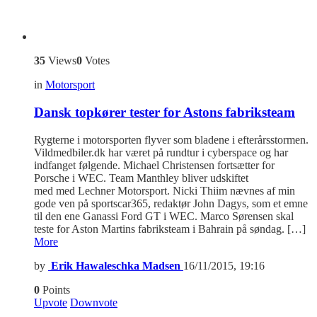
35
Views
0
Votes
in
Motorsport
Dansk topkører tester for Astons fabriksteam
Rygterne i motorsporten flyver som bladene i efterårsstormen.
Vildmedbiler.dk har været på rundtur i cyberspace og har
indfanget følgende. Michael Christensen fortsætter for
Porsche i WEC. Team Manthley bliver udskiftet
med med Lechner Motorsport. Nicki Thiim nævnes af min
gode ven på sportscar365, redaktør John Dagys, som et emne
til den ene Ganassi Ford GT i WEC. Marco Sørensen skal
teste for Aston Martins fabriksteam i Bahrain på søndag. […]
More
by
Erik Hawaleschka Madsen
16/11/2015, 19:16
0
Points
Upvote
Downvote