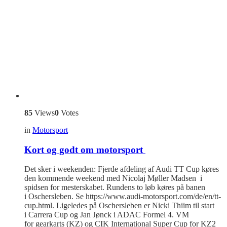
85
Views
0
Votes
in
Motorsport
Kort og godt om motorsport
Det sker i weekenden: Fjerde afdeling af Audi TT Cup køres
den kommende weekend med Nicolaj Møller Madsen i
spidsen for mesterskabet. Rundens to løb køres på banen
i Oschersleben. Se https://www.audi-motorsport.com/de/en/tt-
cup.html. Ligeledes på Oschersleben er Nicki Thiim til start
i Carrera Cup og Jan Jønck i ADAC Formel 4. VM
for gearkarts (KZ) og CIK International Super Cup for KZ2