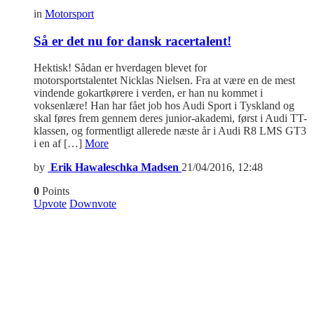
in
Motorsport
Så er det nu for dansk racertalent!
Hektisk! Sådan er hverdagen blevet for
motorsportstalentet Nicklas Nielsen. Fra at være en de mest
vindende gokartkørere i verden, er han nu kommet i
voksenlære! Han har fået job hos Audi Sport i Tyskland og
skal føres frem gennem deres junior-akademi, først i Audi TT-
klassen, og formentligt allerede næste år i Audi R8 LMS GT3
i en af […]
More
by
Erik Hawaleschka Madsen
21/04/2016, 12:48
0
Points
Upvote
Downvote