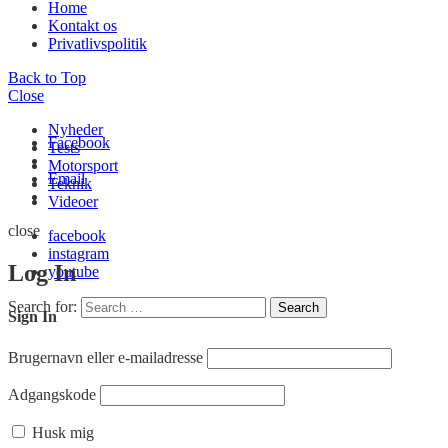
Home
Kontakt os
Privatlivspolitik
Back to Top
Close
Nyheder
Facebook
Tests
Motorsport
Email
Teknik
Videoer
close
facebook
instagram
Log In
youtube
Search for:
Search
Sign In
Brugernavn eller e-mailadresse
Adgangskode
Husk mig