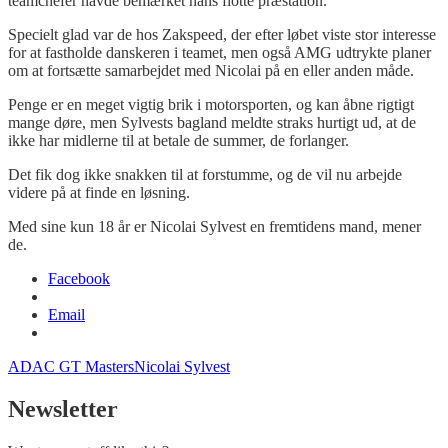
teamchefer havde bemærket hans flotte præstation.
Specielt glad var de hos Zakspeed, der efter løbet viste stor interesse
for at fastholde danskeren i teamet, men også AMG udtrykte planer
om at fortsætte samarbejdet med Nicolai på en eller anden måde.
Penge er en meget vigtig brik i motorsporten, og kan åbne rigtigt
mange døre, men Sylvests bagland meldte straks hurtigt ud, at de
ikke har midlerne til at betale de summer, de forlanger.
Det fik dog ikke snakken til at forstumme, og de vil nu arbejde
videre på at finde en løsning.
Med sine kun 18 år er Nicolai Sylvest en fremtidens mand, mener
de.
Facebook
Email
ADAC GT Masters
Nicolai Sylvest
Newsletter