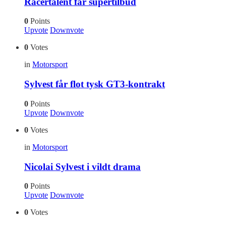
Racertalent får supertilbud
0
Points
Upvote
Downvote
0
Votes
in
Motorsport
Sylvest får flot tysk GT3-kontrakt
0
Points
Upvote
Downvote
0
Votes
in
Motorsport
Nicolai Sylvest i vildt drama
0
Points
Upvote
Downvote
0
Votes