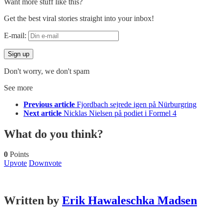
Want more stuff like this?
Get the best viral stories straight into your inbox!
E-mail:
Don't worry, we don't spam
See more
Previous article
Fjordbach sejrede igen på Nürburgring
Next article
Nicklas Nielsen på podiet i Formel 4
What do you think?
0
Points
Upvote
Downvote
Written by
Erik Hawaleschka Madsen