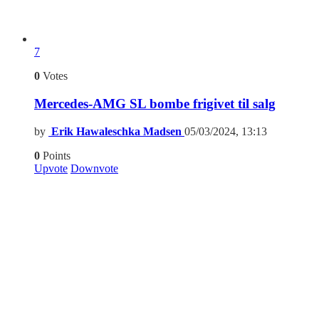
7
0
Votes
Mercedes-AMG SL bombe frigivet til salg
by
Erik Hawaleschka Madsen
05/03/2024, 13:13
0
Points
Upvote
Downvote