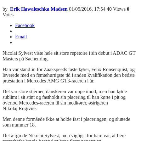
by
Erik Hawaleschka Madsen
01/05/2016, 17:54
40
Views
0
Votes
Facebook
Email
Nicolai Sylvest viste hele sit store repetoire i sin debut i ADAC GT
Masters på Sachenring.
Han var stand-in for Zaakspeeds faste kører, Felix Ronsenquist, og
leverede med en femtehurtigste tid i anden kvalifikation den bedste
præstation i Mercedes AMG GT3-raceren i år.
Det var store stjerner, danskeren var oppe imod, men han kørte
sublimt i sit stint og fastholdt sin placering til han kørte i pit og
overlod Mercedes-raceren til sin medkører, østrigeren
Nikolaj Rogivue.
Men denne formåede ikke at holde fast i placeringen, og sluttede
som nummer 18.
Det ærgrede Nikolai Sylvest, men vigtigst for ham var, at flere