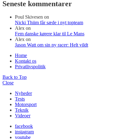
Seneste kommentarer
Poul Skivesen
on
Nicki Thiim får sæde i nyt topteam
Alex
on
Fem danske kørere klar til Le Mans
Alex
on
Jason Watt om sin ny racer: Helt vildt
Home
Kontakt os
Privatlivspolitik
Back to Top
Close
Nyheder
Tests
Motorsport
Teknik
Videoer
facebook
instagram
youtube