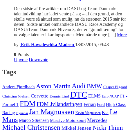
Den sidste af fire artikler om DASU og Team Danmarks
talentudvikling har ladet vente på sig – af den grund, at den
skulle være så aktuel som mulig, nu da sæsonen 2015 står for
døren. Sidste artikel omhandlede DASU Race Academy og
DASU/Team Danmark Niveau 3, der er ”grundtræning” for
udvalgte talenter i kartingsporten. Men når de unge […]
More
by
Erik Hawaleschka Madsen
18/03/2015, 09:48
0
Points
Upvote
Downvote
Tags
Audi
Aston Martin
BMW
Anders Fjordbach
Casper Elgaard
DTC
Corvette
ELMS
F1 -
Christina Nielsen
Dennis Lind
Euro NCAP
FDM
FDM Jyllandsringen
Ferrari
Formel 1
High Class
Ford
Jan Magnussen
Le
Kia
Racing
Kevin Magnussen
Hyundai
Mans
Mercedes
Marco Sørensen
Massive Motorsport
Michael Christensen
Nicki Thiim
Mikkel Jensen