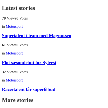
Latest stories
79
Views
0
Votes
in
Motorsport
Supertalent i team med Magnussen
61
Views
0
Votes
in
Motorsport
Flot sæsondebut for Sylvest
32
Views
0
Votes
in
Motorsport
Racertalent får supertilbud
More stories