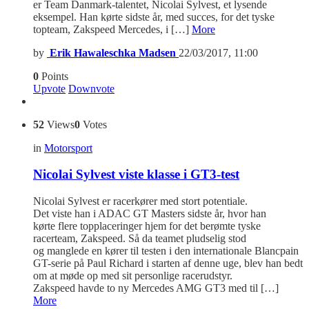
er Team Danmark-talentet, Nicolai Sylvest, et lysende
eksempel. Han kørte sidste år, med succes, for det tyske
topteam, Zakspeed Mercedes, i […]
More
by
Erik Hawaleschka Madsen
22/03/2017, 11:00
0
Points
Upvote
Downvote
52
Views
0
Votes
in
Motorsport
Nicolai Sylvest viste klasse i GT3-test
Nicolai Sylvest er racerkører med stort potentiale.
Det viste han i ADAC GT Masters sidste år, hvor han
kørte flere topplaceringer hjem for det berømte tyske
racerteam, Zakspeed. Så da teamet pludselig stod
og manglede en kører til testen i den internationale Blancpain
GT-serie på Paul Richard i starten af denne uge, blev han bedt
om at møde op med sit personlige racerudstyr.
Zakspeed havde to ny Mercedes AMG GT3 med til […]
More