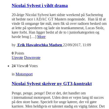
Nicolai Sylvest i vildt drama
20-årige Nicolai Sylvest kørt sidste weekend på Sachenring
sit bedste race i ADAC GT Masters nogensinde. Han lå til at
vinde få omgange før mål, men fik så over radioen besked om
at lette på speederen og lade sin teamkammerat, Lucas Stolz,
køre forbi. Han ligger bedst af de to i juniorkategorien og
havde brug […]
More
by
Erik Hawaleschka Madsen
22/09/2017, 11:09
0
Points
Upvote
Downvote
24
Views
0
Votes
in
Motorsport
Nicolai Sylvest skriver ny GT3-kontrakt
Penge, penge, penge! Det er det, det handler om
i international motorsport. Uden dem er vejen lang til succes
på den store bane. Specielt for unge kørere, der vil gøre
karriere. Men heldigvis er talentet stadig en vigtig faktor. Det