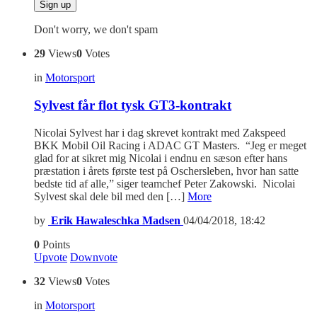
Don't worry, we don't spam
29
Views
0
Votes
in
Motorsport
Sylvest får flot tysk GT3-kontrakt
Nicolai Sylvest har i dag skrevet kontrakt med Zakspeed
BKK Mobil Oil Racing i ADAC GT Masters. “Jeg er meget
glad for at sikret mig Nicolai i endnu en sæson efter hans
præstation i årets første test på Oschersleben, hvor han satte
bedste tid af alle,” siger teamchef Peter Zakowski. Nicolai
Sylvest skal dele bil med den […]
More
by
Erik Hawaleschka Madsen
04/04/2018, 18:42
0
Points
Upvote
Downvote
32
Views
0
Votes
in
Motorsport