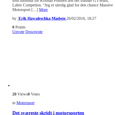
som substitut for Kristian Poulsen hos det franske GT-team,
Labre Competion. “Jeg er utrolig glad for den chance Massive
Motorsport […]
More
by
Erik Hawaleschka Madsen
26/02/2016, 18:27
0
Points
Upvote
Downvote
20
Views
0
Votes
in
Motorsport
Det sværeste skridt i motorsporten