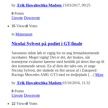
by
Erik Hawaleschka Madsen
15/03/2017, 09:25
0
Points
Upvote
Downvote
35
Views
0
Votes
in
Motorsport
Nicolai Sylvest på podiet i GT-finale
Sæsonens sidste løb er vigtig for en ung fremadstormende
racerkører. Meget vigtig! Det er det, der huskes, når
teamejerne evaluerer kørerne med henblik på deres line-up til
den kommende sæson. En af dem der tales om, er unge
Nicolaj Sylvest, der sluttede en flot sæson af i Zakspeed
Racings Mercedes AMG GT3 med en tredjeplads […]
More
by
Erik Hawaleschka Madsen
03/10/2016, 11:32
0
Points
Upvote
Downvote
22
Views
0
Votes