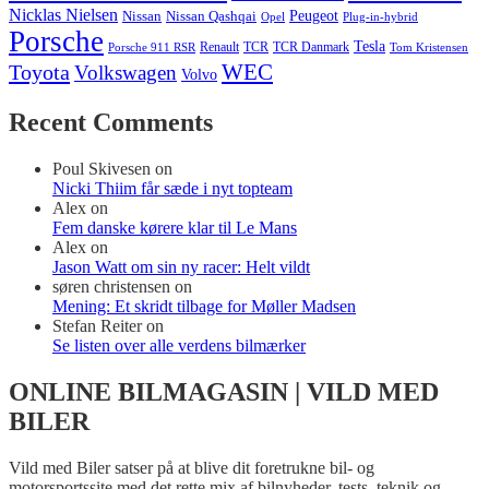
Nicklas Nielsen
Nissan
Nissan Qashqai
Peugeot
Opel
Plug-in-hybrid
Porsche
Tesla
Renault
TCR
TCR Danmark
Tom Kristensen
Porsche 911 RSR
WEC
Toyota
Volkswagen
Volvo
Recent Comments
Poul Skivesen
on
Nicki Thiim får sæde i nyt topteam
Alex
on
Fem danske kørere klar til Le Mans
Alex
on
Jason Watt om sin ny racer: Helt vildt
søren christensen
on
Mening: Et skridt tilbage for Møller Madsen
Stefan Reiter
on
Se listen over alle verdens bilmærker
ONLINE BILMAGASIN | VILD MED
BILER
Vild med Biler satser på at blive dit foretrukne bil- og
motorsportssite med det rette mix af bilnyheder, tests, teknik og