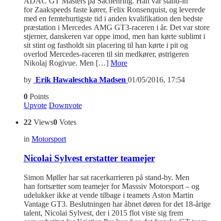
ADAC GT Masters på Sachenring. Han var stand-in
for Zaakspeeds faste kører, Felix Ronsenquist, og leverede
med en femtehurtigste tid i anden kvalifikation den bedste
præstation i Mercedes AMG GT3-raceren i år. Det var store
stjerner, danskeren var oppe imod, men han kørte sublimt i
sit stint og fastholdt sin placering til han kørte i pit og
overlod Mercedes-raceren til sin medkører, østrigeren
Nikolaj Rogivue. Men […]
More
by
Erik Hawaleschka Madsen
01/05/2016, 17:54
0
Points
Upvote
Downvote
22
Views
0
Votes
in
Motorsport
Nicolai Sylvest erstatter teamejer
Simon Møller har sat racerkarrieren på stand-by. Men
han fortsætter som teamejer for Masssiv Motorsport – og
udelukker ikke at vende tilbage i teamets Aston Martin
Vantage GT3. Beslutningen har åbnet døren for det 18-årige
talent, Nicolai Sylvest, der i 2015 flot viste sig frem