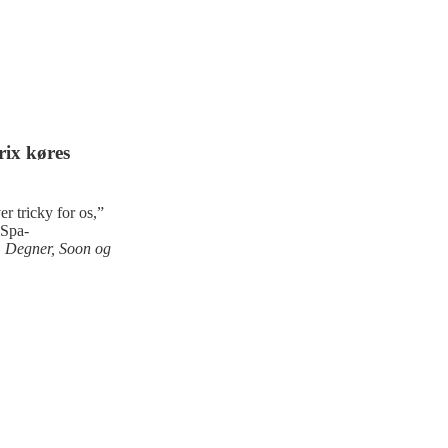
ix køres
 tricky for os,”
 Spa-
m Degner, Soon og