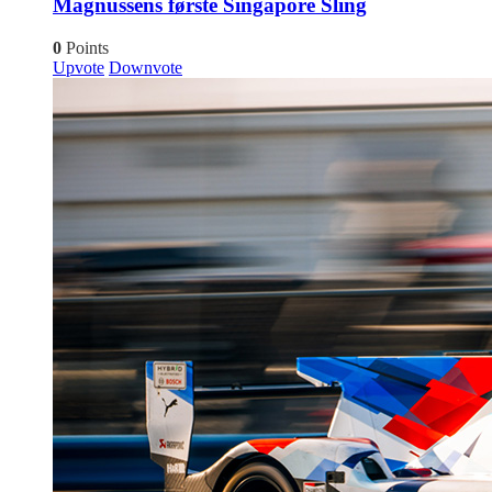
Magnussens første Singapore Sling
0
Points
Upvote
Downvote