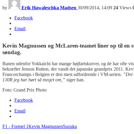
by
Erik Hawaleschka Madsen
30/09/2014, 14:09
24
Views
Facebook
Email
Kevin Magnussen og McLaren-teamet liner op til en
søndag.
Banen udenfor Yokkaichi har mange højfartskurver, og de har ofte vi
bekræfter Jenson Button, der vandt det japanske grandprix 2011. Ke
Francorchamps i Belgien er den mest udfordrende i VM-serien.
”Det 
130R jeg har hørt så meget om,”
siger han.
Foto: Grand Prix Photo
Facebook
Email
F1 - Formel 1
Kevin Magnussen
Suzuka