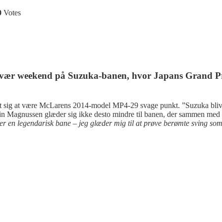
0
Votes
 svær weekend på Suzuka-banen, hvor Japans Grand Pr
st sig at være McLarens 2014-model MP4-29 svage punkt. ”Suzuka bliver
vin Magnussen glæder sig ikke desto mindre til banen, der sammen med
er en legendarisk bane – jeg glæder mig til at prøve berømte sving so